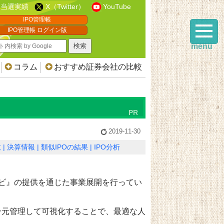
当選実績
X（Twitter）
YouTube
IPO管理帳
IPO管理帳 ログイン版
menu
コラム
おすすめ証券会社の比較
2019-11-30
数
決算情報
類似IPOの結果
IPO分析
ビ』の提供を通じた事業展開を行ってい
一元管理して可視化することで、最適な人
。