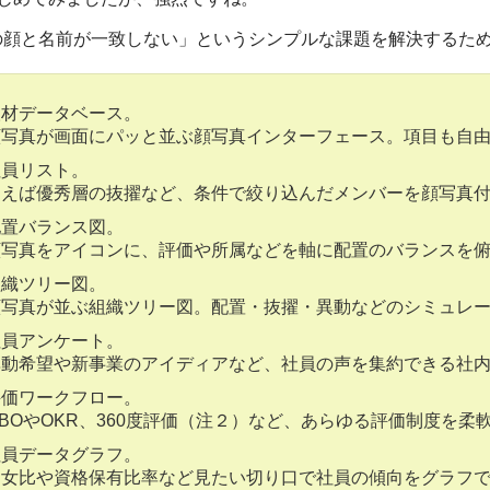
の顔と名前が一致しない」というシンプルな課題を解決するた
人材データベース。
顔写真が画面にパッと並ぶ顔写真インターフェース。項目も自
社員リスト。
例えば優秀層の抜擢など、条件で絞り込んだメンバーを顔写真
配置バランス図。
顔写真をアイコンに、評価や所属などを軸に配置のバランスを
組織ツリー図。
顔写真が並ぶ組織ツリー図。配置・抜擢・異動などのシミュレ
社員アンケート。
異動希望や新事業のアイディアなど、社員の声を集約できる社
評価ワークフロー。
MBOやOKR、360度評価（注２）など、あらゆる評価制度を
社員データグラフ。
男女比や資格保有比率など見たい切り口で社員の傾向をグラフ