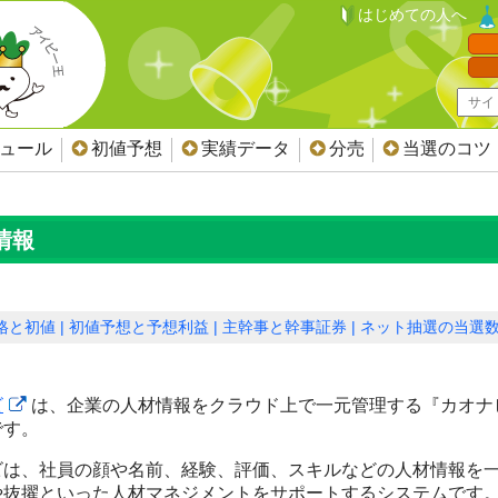
はじめての人へ
ジュール
初値予想
実績データ
分売
当選のコツ
情報
格と初値
初値予想と予想利益
主幹事と幹事証券
ネット抽選の当選
ビ
は、企業の人材情報をクラウド上で一元管理する『カオナ
です。
ビは、社員の顔や名前、経験、評価、スキルなどの人材情報を
や抜擢といった人材マネジメントをサポートするシステムです