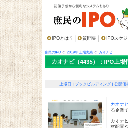
IPOとは？
質問集
IPOスケ
庶民のIPO
2019年 上場実績
カオナビ
カオナビ（4435）：IPO上場
上場日
ブックビルディング
公開価
カオナ
る企業
カオナ
材配置