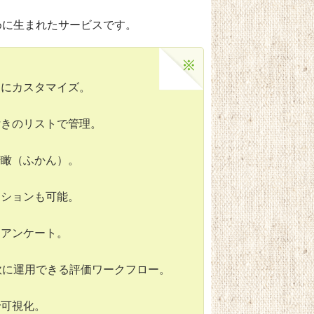
めに生まれたサービスです。
由にカスタマイズ。
付きのリストで管理。
俯瞰（ふかん）。
ーションも可能。
内アンケート。
柔軟に運用できる評価ワークフロー。
で可視化。