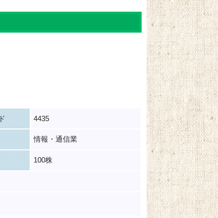
ド
4435
情報・通信業
100株