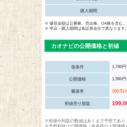
購入期間
※ 吸収金額は公募株、売出株、OA株を含む。
※ 申込・購入期間は各証券会社で異なります
カオナビの公開価格と初値
1,780
仮条件
1,980円
公開価格
100.51
騰落率
199,
初値売り損益
※初値や利益の数値はあくまで予想であり
※予想利益は公開価格（仮条件の上限価格