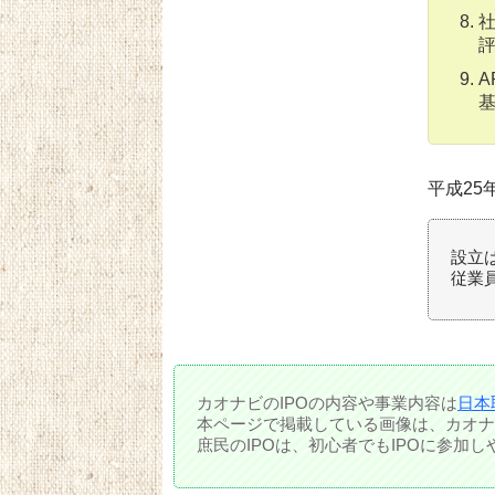
A
平成25
設立
従業員
カオナビのIPOの内容や事業内容は
日本
本ページで掲載している画像は、カオナ
庶民のIPOは、初心者でもIPOに参加