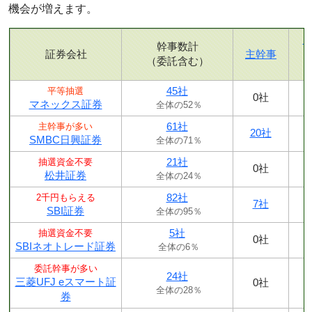
機会が増えます。
幹事数計
証券会社
主幹事
（委託含む）
45社
平等抽選
0社
マネックス証券
全体の52％
61社
主幹事が多い
20社
SMBC日興証券
全体の71％
21社
抽選資金不要
0社
松井証券
全体の24％
82社
2千円もらえる
7社
SBI証券
全体の95％
5社
抽選資金不要
0社
SBIネオトレード証券
全体の6％
委託幹事が多い
24社
三菱UFJ eスマート証
0社
全体の28％
券