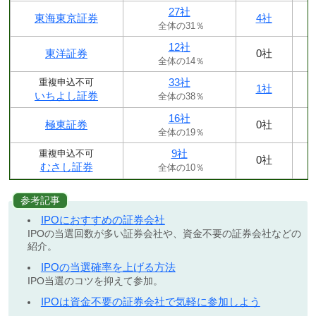
27社
東海東京証券
4社
全体の31％
12社
東洋証券
0社
全体の14％
33社
重複申込不可
1社
いちよし証券
全体の38％
16社
極東証券
0社
全体の19％
9社
重複申込不可
0社
むさし証券
全体の10％
参考記事
IPOにおすすめの証券会社
IPOの当選回数が多い証券会社や、資金不要の証券会社などの
紹介。
IPOの当選確率を上げる方法
IPO当選のコツを抑えて参加。
IPOは資金不要の証券会社で気軽に参加しよう