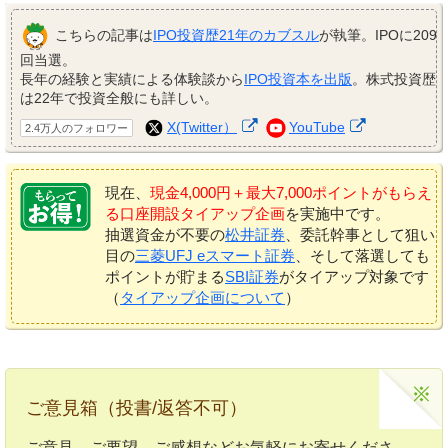
こちらの記事は
IPO投資歴21年のカブスル
が執筆。IPOに209
回当選。
長年の経験と実績による体験談から
IPO投資本を出版
。株式投資歴
は22年で投資全般にも詳しい。
X(Twitter）
YouTube
2.4万人のフォロワー
現在、
現金4,000円＋最大7,000ポイントがもらえ
る口座開設タイアップ企画
を実施中です。
抽選資金が不要の
松井証券
、委託幹事として狙い
目の
三菱UFJ eスマート証券
、そして落選しても
ポイントが貯まる
SBI証券
がタイアップ対象です
（
タイアップ企画について
）
ご意見箱（投書/返答不可）
ご意見、ご要望、ご感想などお気軽にお寄せくださ