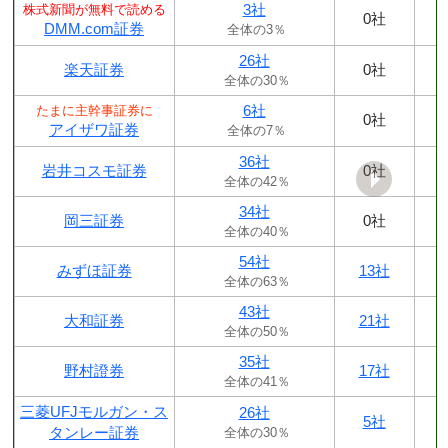
3社
株式新聞が無料で読める
0社
DMM.com証券
全体の3％
26社
楽天証券
0社
全体の30％
6社
たまに主幹事証券に
0社
アイザワ証券
全体の7％
36社
岩井コスモ証券
0社
全体の42％
34社
岡三証券
0社
全体の40％
54社
みずほ証券
13社
全体の63％
43社
大和証券
21社
全体の50％
35社
野村證券
17社
全体の41％
三菱UFJモルガン・ス
26社
5社
タンレー証券
全体の30％