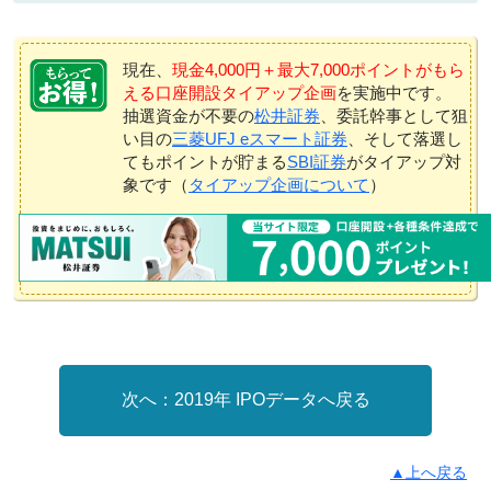
現在、
現金4,000円＋最大7,000ポイントがもら
える口座開設タイアップ企画
を実施中です。
抽選資金が不要の
松井証券
、委託幹事として狙
い目の
三菱UFJ eスマート証券
、そして落選し
てもポイントが貯まる
SBI証券
がタイアップ対
象です（
タイアップ企画について
）
2019年 IPOデータへ戻る
▲上へ戻る