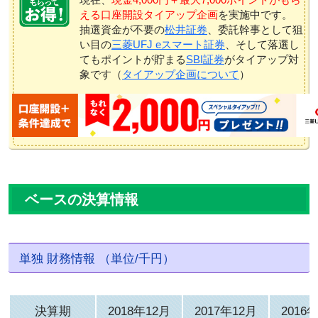
える口座開設タイアップ企画
を実施中です。
抽選資金が不要の
松井証券
、委託幹事として狙
い目の
三菱UFJ eスマート証券
、そして落選し
てもポイントが貯まる
SBI証券
がタイアップ対
象です（
タイアップ企画について
）
ベースの決算情報
単独 財務情報 （単位/千円）
決算期
2018年12月
2017年12月
2016