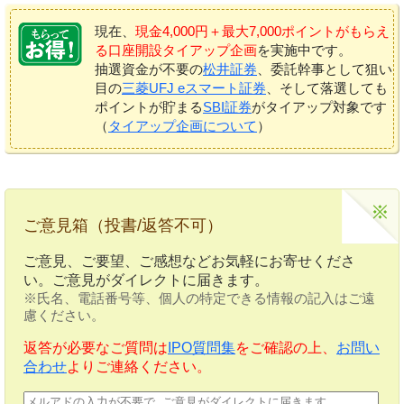
現在、
現金4,000円＋最大7,000ポイントがもらえ
る口座開設タイアップ企画
を実施中です。
抽選資金が不要の
松井証券
、委託幹事として狙い
目の
三菱UFJ eスマート証券
、そして落選しても
ポイントが貯まる
SBI証券
がタイアップ対象です
（
タイアップ企画について
）
ご意見箱（投書/返答不可）
ご意見、ご要望、ご感想などお気軽にお寄せくださ
い。ご意見がダイレクトに届きます。
※氏名、電話番号等、個人の特定できる情報の記入はご遠
慮ください。
返答が必要なご質問は
IPO質問集
をご確認の上、
お問い
合わせ
よりご連絡ください。