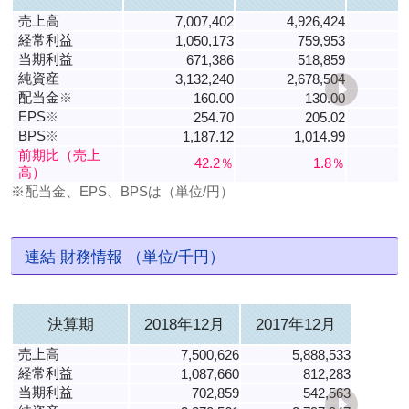
売上高
7,007,402
4,926,424
4
経常利益
1,050,173
759,953
当期利益
671,386
518,859
純資産
3,132,240
2,678,504
2
配当金
※
160.00
130.00
EPS
※
254.70
205.02
BPS
※
1,187.12
1,014.99
前期比（売上
42.2％
1.8％
高）
※配当金、EPS、BPSは（単位/円）
連結 財務情報 （単位/千円）
決算期
2018年12月
2017年12月
売上高
7,500,626
5,888,533
経常利益
1,087,660
812,283
当期利益
702,859
542,563