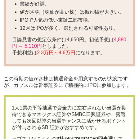
業績が好調。
値がさ株（株価が高い株）は振れ幅が大きい。
IPOで人気の低い東証二部市場。
12月はIPOが多く、選別される可能性あり。
目論見書の想定仮条件は4,650円。初値予想は
4,880
円 ～ 5,110円
としました。
予想利益は
2.3万円～4.6万円
になります。
この時期の値がさ株は抽選資金を用意するのが大変です
が、カブスルは幹事証券にて積極的にIPOに参加します。
1人1票の平等抽選で資金力に左右されない当選が期
待できるマネックス証券やSMBC日興証券や、落選
しても次回以降の当選チャンスに活かせるポイント
が付与されるSBI証券がおすすめです。
カブスルはこちらの
3社だけでIPOに50回当選
して