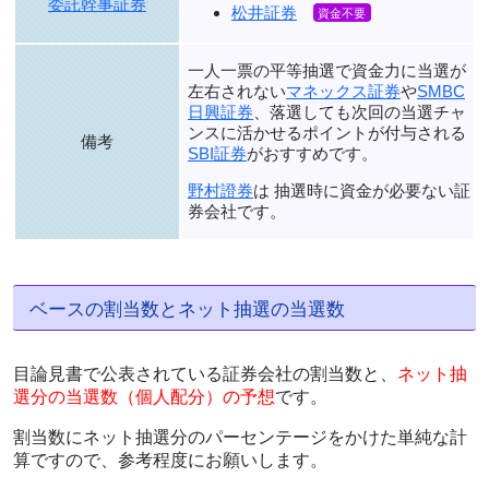
委託幹事証券
松井証券
一人一票の平等抽選で資金力に当選が
左右されない
マネックス証券
や
SMBC
日興証券
、落選しても次回の当選チャ
ンスに活かせるポイントが付与される
備考
SBI証券
がおすすめです。
野村證券
は 抽選時に資金が必要ない証
券会社です。
ベースの割当数とネット抽選の当選数
目論見書で公表されている証券会社の割当数と、
ネット抽
選分の当選数（個人配分）の予想
です。
割当数にネット抽選分のパーセンテージをかけた単純な計
算ですので、参考程度にお願いします。