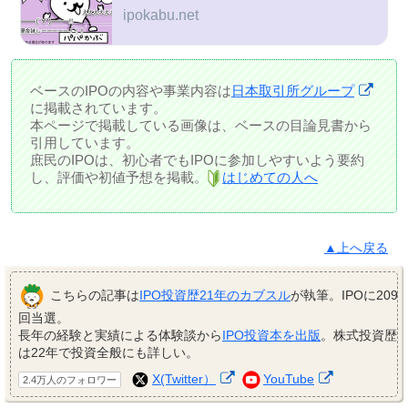
ipokabu.net
ベースのIPOの内容や事業内容は
日本取引所グループ
に掲載されています。
本ページで掲載している画像は、ベースの目論見書から
引用しています。
庶民のIPOは、初心者でもIPOに参加しやすいよう要約
し、評価や初値予想を掲載。
はじめての人へ
▲上へ戻る
こちらの記事は
IPO投資歴21年のカブスル
が執筆。IPOに209
回当選。
長年の経験と実績による体験談から
IPO投資本を出版
。株式投資歴
は22年で投資全般にも詳しい。
X(Twitter）
YouTube
2.4万人のフォロワー