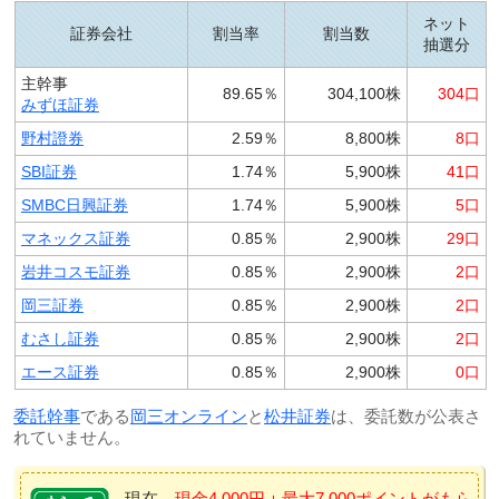
ネット
証券会社
割当率
割当数
抽選分
主幹事
89.65％
304,100株
304口
みずほ証券
野村證券
2.59％
8,800株
8口
SBI証券
1.74％
5,900株
41口
SMBC日興証券
1.74％
5,900株
5口
マネックス証券
0.85％
2,900株
29口
岩井コスモ証券
0.85％
2,900株
2口
岡三証券
0.85％
2,900株
2口
むさし証券
0.85％
2,900株
2口
エース証券
0.85％
2,900株
0口
委託幹事
である
岡三オンライン
と
松井証券
は、委託数が公表さ
れていません。
現在、
現金4,000円＋最大7,000ポイントがもら