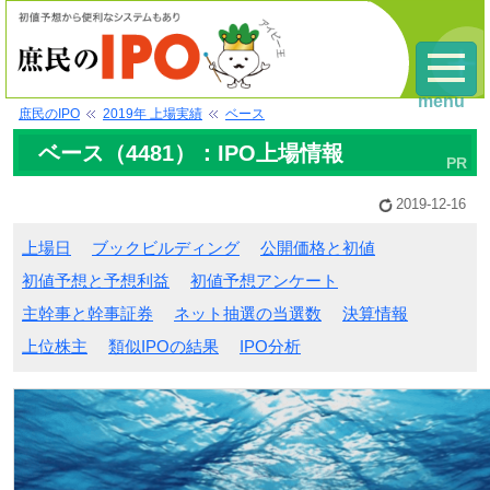
menu
庶民のIPO
2019年 上場実績
ベース
ベース（4481）：IPO上場情報
2019-12-16
上場日
ブックビルディング
公開価格と初値
初値予想と予想利益
初値予想アンケート
主幹事と幹事証券
ネット抽選の当選数
決算情報
上位株主
類似IPOの結果
IPO分析