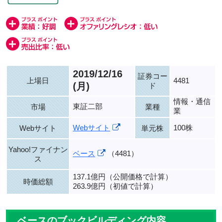
2019/12/16
証券コー
上場日
4481
(月)
ド
情報・通信
東証二部
市場
業種
業
Webサイト
100株
Webサイト
単元株
Yahoo!ファイナン
ベース
（4481）
ス
137.1億円（公開価格で計算）
時価総額
263.9億円（初値で計算）
ベースのブックビルディング内容