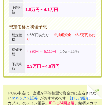
予想利
1.8万円～4.1万円
益
想定価格と初値予想
4,650円あたり
※抽選資金：46.5万円あた
想定価
り
格
初値予
4,880円 ～ 5,110円
（1.0倍～1.1倍）
想
予想利
2.3万円～4.6万円
益
IPOの申込は、当選が平等抽選で資金力に左右されな
い
マネックス証券
がおすすめです（
詳しい紹介
）
カブスルのメイン証券。
IPOに24回当選
。銘柄スカウ