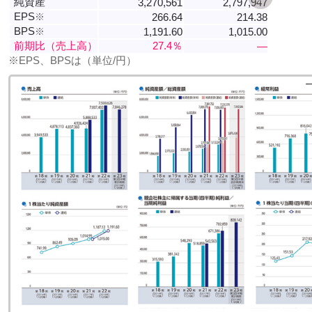
純資産
3,270,561
2,797,947
EPS
※
266.64
214.38
BPS
※
1,191.60
1,015.00
前期比（売上高）
27.4％
―
※EPS、BPSは（単位/円）