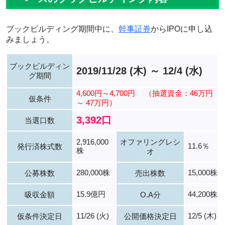
ブックビルディング期間中に、
幹事証券
からIPOに申し込
みましょう。
ブックビルディン
2019/11/28 (木) ～ 12/4 (水)
グ期間
4,600円～4,700円
（抽選資金：46万円
仮条件
～ 47万円）
3,392口
当選口数
2,916,000
オファリングレシ
11.6％
発行済株式数
株
オ
280,000株
15,000株
公募株数
売出株数
15.9億円
44,200株
吸収金額
O.A分
11/26 (火)
12/5 (木)
仮条件決定日
公開価格決定日