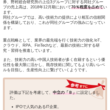
券、野村総合研究所の上位3グループに対する同社グルー
プの売上高は、2018年12月期において
70％程度を占めて
い
ます。
同社グループでは、高い技術力の提供により相互の信頼関
係を構築しており、これが同社グループの強みになってい
ます。
重点戦略として、業界の最先端を行く技術力の強化 IoT、
クラウド、RPA、FinTechなど、最新の技術に対する研
究・習得を推進しています。
また、技術力の高い中国人技術者が多く在籍するという優
位性を最大限に活かし、既存技術に関してもより高いレベ
ルを目指し、生産性向上に繋げていくようです。
評価は下記を考慮して、
中立の「Ｂ」
に設定しまし
た。
IPOで人気のあるIT企業。