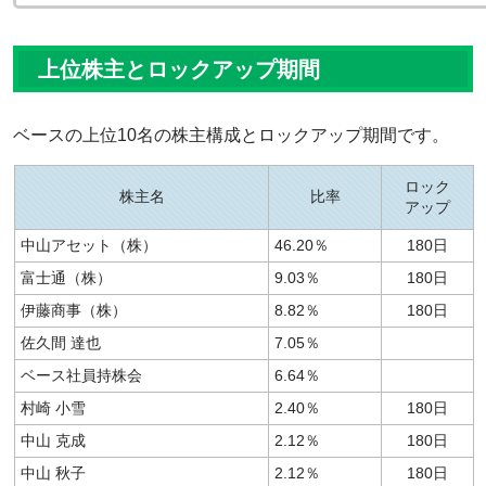
上位株主とロックアップ期間
ベースの上位10名の株主構成とロックアップ期間です。
ロック
株主名
比率
アップ
中山アセット（株）
46.20％
180日
富士通（株）
9.03％
180日
伊藤商事（株）
8.82％
180日
佐久間 達也
7.05％
ベース社員持株会
6.64％
村崎 小雪
2.40％
180日
中山 克成
2.12％
180日
中山 秋子
2.12％
180日