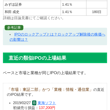
みずほ証券
1.41％
和田 成史
1.41％
180日
詳細は目論見書にてご確認ください。
参考記事
IPOのロックアップとは？ロックアップ解除後の株価へ
の影響は？
直近の類似IPOの上場結果
ベースと市場と業種が同じIPOの上場結果です。
「市場：東証二部」かつ「業種：情報・通信業」
の直近
のIPO結果です。
2019/02/27
東海ソフト
初値売り損益：
137,200円