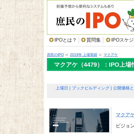
IPOとは？
質問集
IPOスケ
庶民のIPO
2019年 上場実績
マクアケ
マクアケ（4479）：IPO上場
上場日
ブックビルディング
公開価格と
マクア
ビジョ