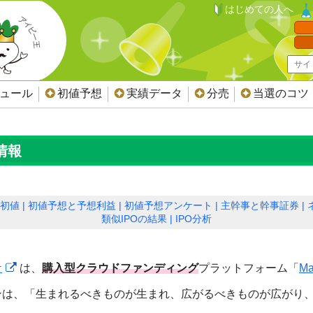
はじめての人へ
ジュール
初値予想
実績データ
分売
当選のコツ
情報
初値
初値予想と予想利益
初値予想アンケート
主幹事と幹事証券
類似IPOの結果
IPO分析
ケ
は、
購入型クラウドファンディング
プラットフォーム「
Ma
ンは、「生まれるべきものが生まれ、広がるべきものが広がり