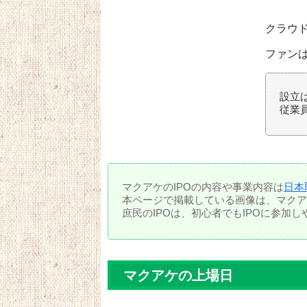
クラウ
ファン
設立は
従業員
マクアケのIPOの内容や事業内容は
日本
本ページで掲載している画像は、マクア
庶民のIPOは、初心者でもIPOに参加
マクアケの上場日