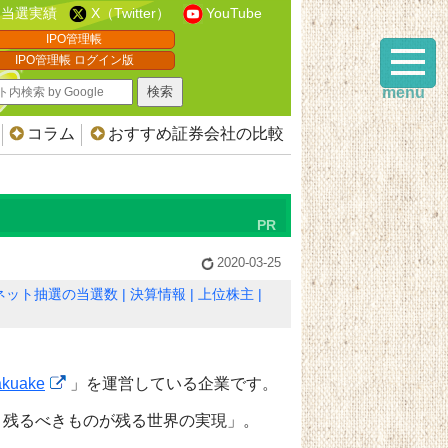
当選実績
X（Twitter）
YouTube
IPO管理帳
IPO管理帳 ログイン版
menu
コラム
おすすめ証券会社の比較
2020-03-25
ネット抽選の当選数
決算情報
上位株主
kuake
」を運営している企業です。
、残るべきものが残る世界の実現」。