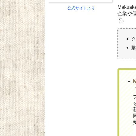
Maku
公式サイトより
企業や
す。
ク
購