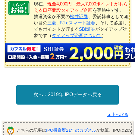
現在、
現金4,000円＋最大7,000ポイントがもら
える口座開設タイアップ企画
を実施中です。
抽選資金が不要の
松井証券
、委託幹事として狙
い目の
三菱UFJ eスマート証券
、そして落選し
てもポイントが貯まる
SBI証券
がタイアップ対
象です（
タイアップ企画について
）
2019年 IPOデータへ戻る
▲上へ戻る
こちらの記事は
IPO投資歴21年のカブスル
が執筆。IPOに209