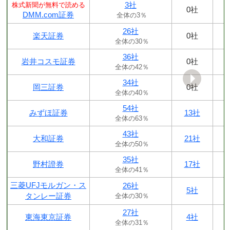
3社
株式新聞が無料で読める
0社
DMM.com証券
全体の3％
26社
楽天証券
0社
全体の30％
36社
岩井コスモ証券
0社
全体の42％
34社
岡三証券
0社
全体の40％
54社
みずほ証券
13社
全体の63％
43社
大和証券
21社
全体の50％
35社
野村證券
17社
全体の41％
三菱UFJモルガン・ス
26社
5社
タンレー証券
全体の30％
27社
東海東京証券
4社
全体の31％