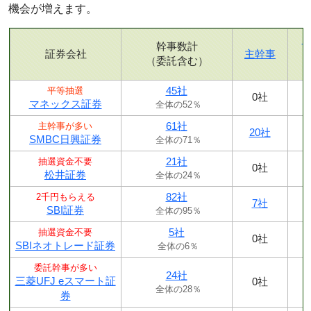
機会が増えます。
幹事数計
証券会社
主幹事
（委託含む）
45社
平等抽選
0社
マネックス証券
全体の52％
61社
主幹事が多い
20社
SMBC日興証券
全体の71％
21社
抽選資金不要
0社
松井証券
全体の24％
82社
2千円もらえる
7社
SBI証券
全体の95％
5社
抽選資金不要
0社
SBIネオトレード証券
全体の6％
委託幹事が多い
24社
三菱UFJ eスマート証
0社
全体の28％
券