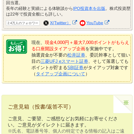
回当選。
長年の経験と実績による体験談から
IPO投資本を出版
。株式投資歴
は22年で投資全般にも詳しい。
X(Twitter）
YouTube
2.4万人のフォロワー
現在、
現金4,000円＋最大7,000ポイントがもらえ
る口座開設タイアップ企画
を実施中です。
抽選資金が不要の
松井証券
、委託幹事として狙い
目の
三菱UFJ eスマート証券
、そして落選しても
ポイントが貯まる
SBI証券
がタイアップ対象です
（
タイアップ企画について
）
ご意見箱（投書/返答不可）
ご意見、ご要望、ご感想などお気軽にお寄せくださ
い。ご意見がダイレクトに届きます。
※氏名、電話番号等、個人の特定できる情報の記入はご遠