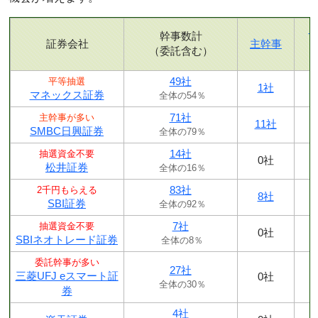
幹事数計
証券会社
主幹事
（委託含む）
49社
平等抽選
1社
マネックス証券
全体の54％
71社
主幹事が多い
11社
SMBC日興証券
全体の79％
14社
抽選資金不要
0社
松井証券
全体の16％
83社
2千円もらえる
8社
SBI証券
全体の92％
7社
抽選資金不要
0社
SBIネオトレード証券
全体の8％
委託幹事が多い
27社
三菱UFJ eスマート証
0社
全体の30％
券
4社