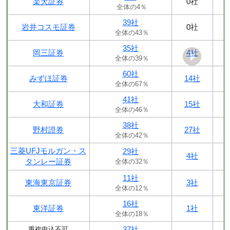
楽天証券
0社
全体の4％
39社
岩井コスモ証券
0社
全体の43％
35社
岡三証券
4社
全体の39％
60社
みずほ証券
14社
全体の67％
41社
大和証券
15社
全体の46％
38社
野村證券
27社
全体の42％
三菱UFJモルガン・ス
29社
4社
タンレー証券
全体の32％
11社
東海東京証券
3社
全体の12％
16社
東洋証券
1社
全体の18％
37社
重複申込不可