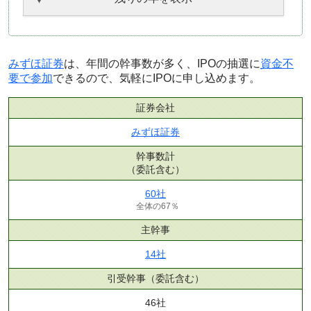
みずほ証券
は、年間の幹事数が多く、IPOの抽選に
資金不
要で参加
できるので、気軽にIPOに申し込めます。
証券会社
みずほ証券
幹事数計
（委託含む）
60社
全体の67％
主幹事
14社
引受幹事
（委託含む）
46社