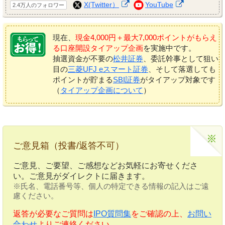
X(Twitter）
YouTube
2.4万人のフォロワー
現在、
現金4,000円＋最大7,000ポイントがもらえ
る口座開設タイアップ企画
を実施中です。
抽選資金が不要の
松井証券
、委託幹事として狙い
目の
三菱UFJ eスマート証券
、そして落選しても
ポイントが貯まる
SBI証券
がタイアップ対象です
（
タイアップ企画について
）
ご意見箱（投書/返答不可）
ご意見、ご要望、ご感想などお気軽にお寄せくださ
い。ご意見がダイレクトに届きます。
※氏名、電話番号等、個人の特定できる情報の記入はご遠
慮ください。
返答が必要なご質問は
IPO質問集
をご確認の上、
お問い
合わせ
よりご連絡ください。