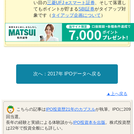
い目の
三菱UFJ eスマート証券
、そして落選し
てもポイントが貯まる
SBI証券
がタイアップ対
象です（
タイアップ企画について
）
2017年 IPOデータへ戻る
▲上へ戻る
こちらの記事は
IPO投資歴21年のカブスル
が執筆。IPOに209
回当選。
長年の経験と実績による体験談から
IPO投資本を出版
。株式投資歴
は22年で投資全般にも詳しい。