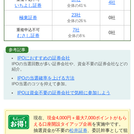
4社
いちよし証券
全体の41％
23社
極東証券
0社
全体の26％
7社
重複申込不可
0社
むさし証券
全体の8％
参考記事
IPOにおすすめの証券会社
IPOの当選回数が多い証券会社や、資金不要の証券会社などの
紹介。
IPOの当選確率を上げる方法
IPO当選のコツを抑えて参加。
IPOは資金不要の証券会社で気軽に参加しよう
現在、
現金4,000円＋最大7,000ポイントがもら
える口座開設タイアップ企画
を実施中です。
抽選資金が不要の
松井証券
、委託幹事として狙