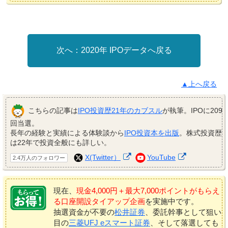
2020年 IPOデータへ戻る
▲上へ戻る
こちらの記事は
IPO投資歴21年のカブスル
が執筆。IPOに209
回当選。
長年の経験と実績による体験談から
IPO投資本を出版
。株式投資歴
は22年で投資全般にも詳しい。
X(Twitter）
YouTube
2.4万人のフォロワー
現在、
現金4,000円＋最大7,000ポイントがもらえ
る口座開設タイアップ企画
を実施中です。
抽選資金が不要の
松井証券
、委託幹事として狙い
目の
三菱UFJ eスマート証券
、そして落選しても