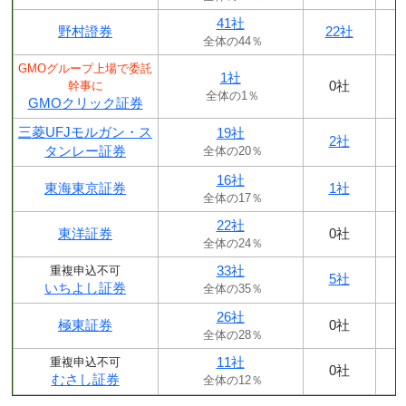
41社
野村證券
22社
全体の44％
GMOグループ上場で委託
1社
0社
幹事に
全体の1％
GMOクリック証券
三菱UFJモルガン・ス
19社
2社
タンレー証券
全体の20％
16社
東海東京証券
1社
全体の17％
22社
東洋証券
0社
全体の24％
33社
重複申込不可
5社
いちよし証券
全体の35％
26社
極東証券
0社
全体の28％
11社
重複申込不可
0社
むさし証券
全体の12％