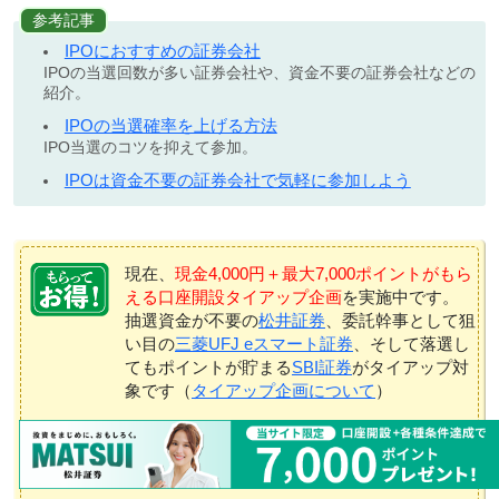
参考記事
IPOにおすすめの証券会社
IPOの当選回数が多い証券会社や、資金不要の証券会社などの
紹介。
IPOの当選確率を上げる方法
IPO当選のコツを抑えて参加。
IPOは資金不要の証券会社で気軽に参加しよう
現在、
現金4,000円＋最大7,000ポイントがもら
える口座開設タイアップ企画
を実施中です。
抽選資金が不要の
松井証券
、委託幹事として狙
い目の
三菱UFJ eスマート証券
、そして落選し
てもポイントが貯まる
SBI証券
がタイアップ対
象です（
タイアップ企画について
）