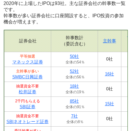
2020年に上場したIPOは93社。主な証券会社の幹事数一覧
です。
幹事数が多い証券会社に口座開設すると、IPO投資の参加
機会が増えます。
幹事数計
証券会社
主幹事
（委託含む）
50社
平等抽選
0社
マネックス証券
全体の54％
52社
主幹事が多い
16社
SMBC日興証券
全体の56％
18社
抽選資金不要
0社
松井証券
全体の19％
85社
2千円もらえる
15社
SBI証券
全体の91％
7社
抽選資金不要
0社
SBIネオトレード証券
全体の8％
委託幹事が多い