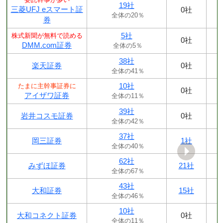
19社
三菱UFJ eスマート証
0社
全体の20％
券
5社
株式新聞が無料で読める
0社
DMM.com証券
全体の5％
38社
楽天証券
0社
全体の41％
10社
たまに主幹事証券に
0社
アイザワ証券
全体の11％
39社
岩井コスモ証券
0社
全体の42％
37社
岡三証券
1社
全体の40％
62社
みずほ証券
21社
全体の67％
43社
大和証券
15社
全体の46％
10社
大和コネクト証券
0社
全体の11％