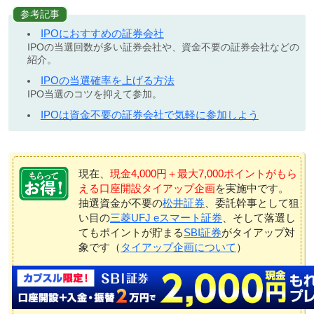
参考記事
IPOにおすすめの証券会社
IPOの当選回数が多い証券会社や、資金不要の証券会社などの
紹介。
IPOの当選確率を上げる方法
IPO当選のコツを抑えて参加。
IPOは資金不要の証券会社で気軽に参加しよう
現在、
現金4,000円＋最大7,000ポイントがもら
える口座開設タイアップ企画
を実施中です。
抽選資金が不要の
松井証券
、委託幹事として狙
い目の
三菱UFJ eスマート証券
、そして落選し
てもポイントが貯まる
SBI証券
がタイアップ対
象です（
タイアップ企画について
）