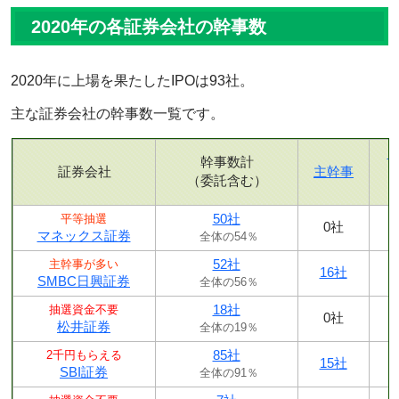
2020年の各証券会社の幹事数
2020年に上場を果たしたIPOは93社。
主な証券会社の幹事数一覧です。
幹事数計
証券会社
主幹事
（委託含む）
50社
平等抽選
0社
マネックス証券
全体の54％
52社
主幹事が多い
16社
SMBC日興証券
全体の56％
18社
抽選資金不要
0社
松井証券
全体の19％
85社
2千円もらえる
15社
SBI証券
全体の91％