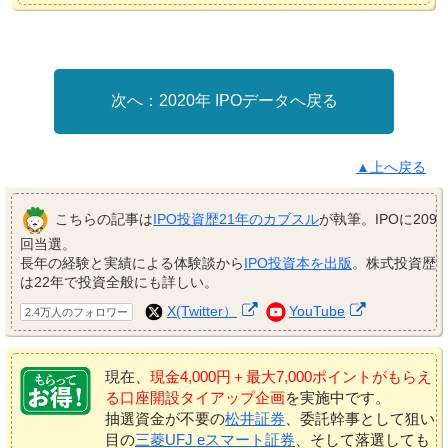
2020年 IPOデータへ戻る
▲上へ戻る
こちらの記事は
IPO投資歴21年のカブスル
が執筆。IPOに209
回当選。
長年の経験と実績による体験談から
IPO投資本を出版
。株式投資歴
は22年で投資全般にも詳しい。
X(Twitter）
YouTube
2.4万人のフォロワー
現在、
現金4,000円＋最大7,000ポイントがもらえ
る口座開設タイアップ企画
を実施中です。
抽選資金が不要の
松井証券
、委託幹事として狙い
目の
三菱UFJ eスマート証券
、そして落選しても