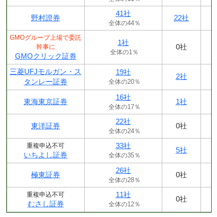
41社
野村證券
22社
全体の44％
GMOグループ上場で委託
1社
0社
幹事に
全体の1％
GMOクリック証券
三菱UFJモルガン・ス
19社
2社
タンレー証券
全体の20％
16社
東海東京証券
1社
全体の17％
22社
東洋証券
0社
全体の24％
33社
重複申込不可
5社
いちよし証券
全体の35％
26社
極東証券
0社
全体の28％
11社
重複申込不可
0社
むさし証券
全体の12％