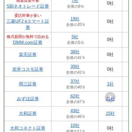
7社
抽選資金不要
0社
SBIネオトレード証券
全体の8％
委託幹事が多い
19社
三菱UFJ eスマート証
0社
全体の20％
券
5社
株式新聞が無料で読める
0社
DMM.com証券
全体の5％
38社
楽天証券
0社
全体の41％
39社
岩井コスモ証券
0社
全体の42％
37社
岡三証券
1社
全体の40％
62社
みずほ証券
21社
全体の67％
43社
大和証券
15社
全体の46％
10社
大和コネクト証券
0社
全体の11％