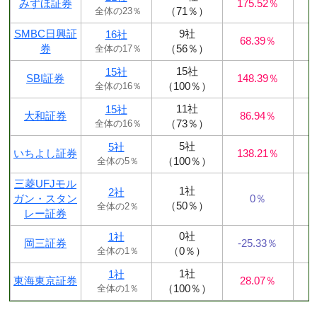
みずほ証券
175.52％
（71％）
全体の23％
SMBC日興証
9社
16社
68.39％
券
（56％）
全体の17％
15社
15社
SBI証券
148.39％
（100％）
全体の16％
11社
15社
大和証券
86.94％
（73％）
全体の16％
5社
5社
いちよし証券
138.21％
（100％）
全体の5％
三菱UFJモル
1社
2社
ガン・スタン
0％
（50％）
全体の2％
レー証券
0社
1社
岡三証券
-25.33％
（0％）
全体の1％
1社
1社
東海東京証券
28.07％
（100％）
全体の1％