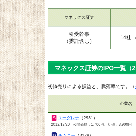
マネックス証券
引受幹事
14社
（委託含む）
マネックス証券のIPO一覧（2
初値売りによる損益と、騰落率です。（
企業名
ユーグレナ
（2931）
2012/12/20
公開価格：1,700円、初値：3,900円
チムニー
（3178）