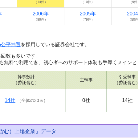
）
（14件）
（10件）
（9件
年
2006年
2005年
200
）
（99件）
（79件）
（50
％の公平抽選
を採用している証券会社です。
当選回数も多いです。
も無料で利用でき、初心者へのサポート体制も手厚くメインと
幹事数計
引受幹事
主幹事
（委託含む）
（委託含む
14社
0社
14社
（
全体の30％
）
含む）上場企業」データ