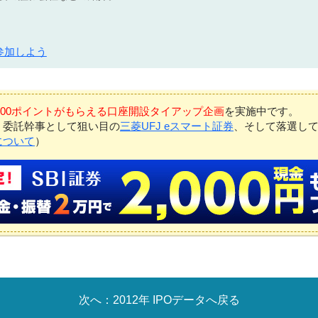
参加しよう
7,000ポイントがもらえる口座開設タイアップ企画
を実施中です。
、委託幹事として狙い目の
三菱UFJ eスマート証券
、そして落選し
について
）
2012年 IPOデータへ戻る