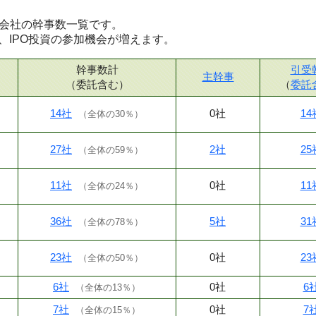
証券会社の幹事数一覧です。
、IPO投資の参加機会が増えます。
幹事数計
引受
主幹事
（委託含む）
（
委託
14社
0社
14
（
全体の30％
）
27社
2社
25
（
全体の59％
）
11社
0社
11
（
全体の24％
）
36社
5社
31
（
全体の78％
）
23社
0社
23
（
全体の50％
）
6社
0社
6
（
全体の13％
）
7社
0社
7
（
全体の15％
）