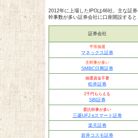
2012年に上場したIPOは46社。主な
幹事数が多い証券会社に口座開設すると
証券会社
平等抽選
マネックス証券
主幹事が多い
SMBC日興証券
抽選資金不要
松井証券
2千円もらえる
SBI証券
委託幹事が多い
三菱UFJ eスマート証券
楽天証券
岩井コスモ証券