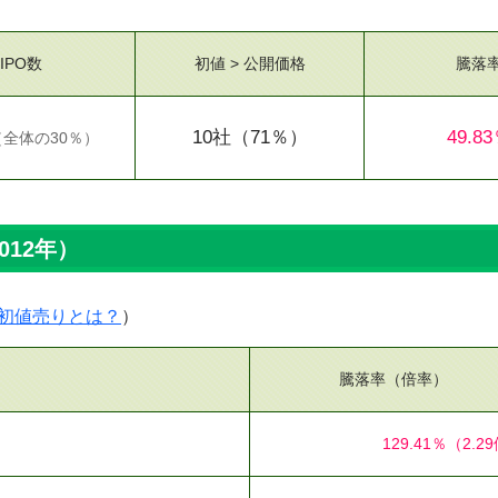
IPO数
初値 > 公開価格
騰落
10社
（71％）
49.8
（
全体の30％
）
012年）
初値売りとは？
）
騰落率（倍率）
129.41％
（2.2