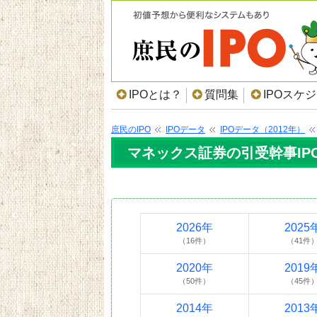
IPOとは？
質問集
IPOスケ
庶民のIPO
IPOデータ
IPOデータ（2012年）
マネックス証券の引受幹事IPO
2026年
2025
（16件）
（41件
2020年
2019
（50件）
（45件
2014年
2013