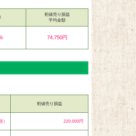
初値売り損益
率
平均金額
3％
74,750円
初値売り損益
9倍）
220,000円