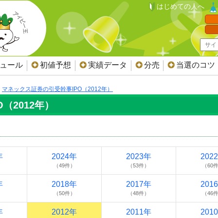
はじめての人へ
ジュール
初値予想
実績データ
分売
当選のコツ
マネックス証券の引受幹事IPO（2012年）
（2012年）
年
2024年
2023年
202
）
（49件）
（53件）
（60
年
2018年
2017年
201
）
（50件）
（48件）
（46
年
2012年
2011年
201