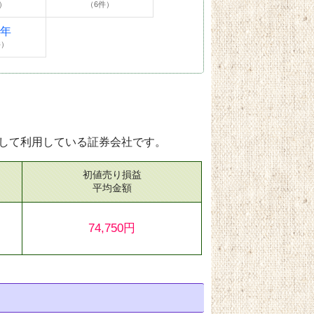
）
（6件）
4年
件）
して利用している証券会社です。
初値売り損益
）
平均金額
74,750円