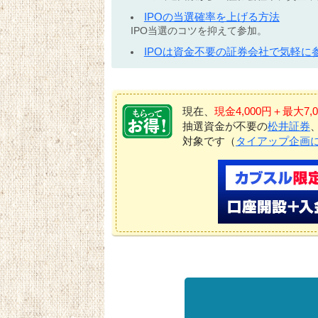
IPOの当選確率を上げる方法
IPO当選のコツを抑えて参加。
IPOは資金不要の証券会社で気軽に
現在、
現金4,000円＋最大
抽選資金が不要の
松井証券
対象です（
タイアップ企画