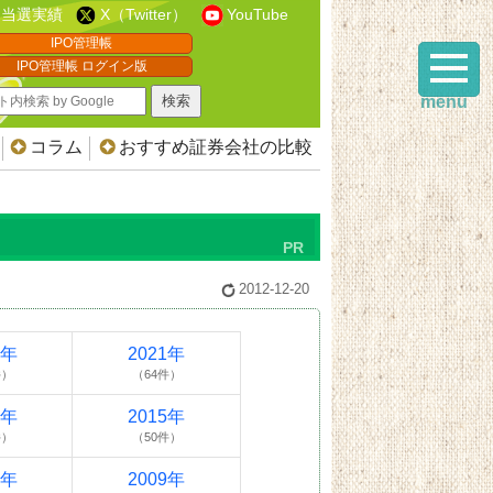
当選実績
X（Twitter）
YouTube
IPO管理帳
IPO管理帳 ログイン版
menu
コラム
おすすめ証券会社の比較
2012-12-20
2年
2021年
件）
（64件）
6年
2015年
件）
（50件）
0年
2009年