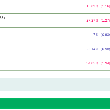
15.89％
（1.1
63）
27.27％
（1.2
-7％
（0.9
-2.14％
（0.9
94.05％
（1.9