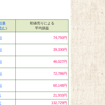
幹事
初値売りによる
含む
）
平均損益
社
74,750円
社
39,330円
社
46,027円
社
72,786円
社
60,148円
社
21,933円
社
132,729円