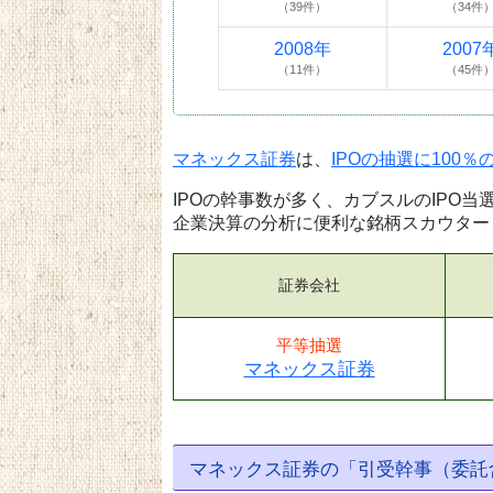
（39件）
（34件
2008年
2007
（11件）
（45件
マネックス証券
は、
IPOの抽選に100
IPOの幹事数が多く、カブスルのIPO
企業決算の分析に便利な銘柄スカウター
証券会社
平等抽選
マネックス証券
マネックス証券の「引受幹事（委託