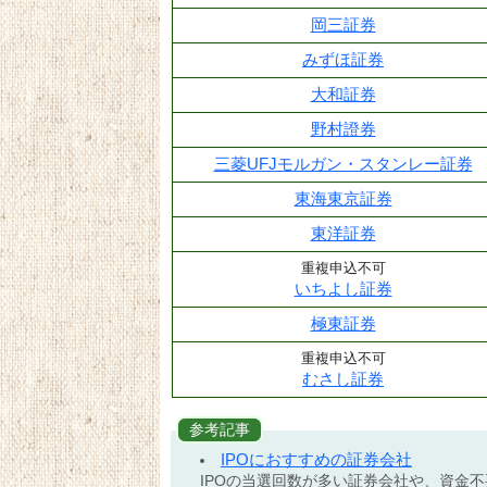
岡三証券
みずほ証券
大和証券
野村證券
三菱UFJモルガン・スタンレー証券
東海東京証券
東洋証券
重複申込不可
いちよし証券
極東証券
重複申込不可
むさし証券
参考記事
IPOにおすすめの証券会社
IPOの当選回数が多い証券会社や、資金