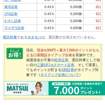
東洋証券
0.43％
5,000株
5口
JTG証券
0.43％
5,000株
5口
むさし証券
0.43％
5,000株
5口
アイザワ証券
0.43％
5,000株
5口
委託幹事
である
ネオモバ
は、委託数が公表されていません。
現在、
現金4,000円＋最大7,000ポイントがもら
える口座開設タイアップ企画
を実施中です。
抽選資金が不要の
松井証券
、委託幹事として狙
い目の
三菱UFJ eスマート証券
、そして落選し
てもポイントが貯まる
SBI証券
がタイアップ対
象です（
タイアップ企画について
）