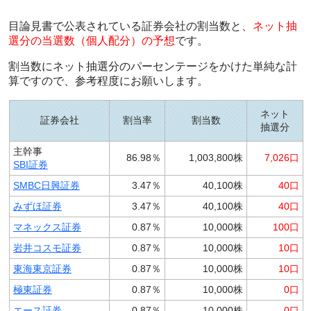
目論見書で公表されている証券会社の割当数と、
ネット抽
選分の当選数（個人配分）の予想
です。
割当数にネット抽選分のパーセンテージをかけた単純な計
算ですので、参考程度にお願いします。
ネット
証券会社
割当率
割当数
抽選分
主幹事
86.98％
1,003,800株
7,026口
SBI証券
SMBC日興証券
3.47％
40,100株
40口
みずほ証券
3.47％
40,100株
40口
マネックス証券
0.87％
10,000株
100口
岩井コスモ証券
0.87％
10,000株
10口
東海東京証券
0.87％
10,000株
10口
極東証券
0.87％
10,000株
0口
エース証券
0.87％
10,000株
0口