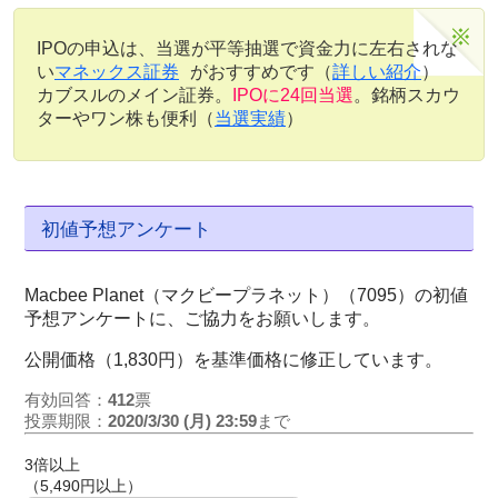
IPOの申込は、当選が平等抽選で資金力に左右されな
い
マネックス証券
がおすすめです（
詳しい紹介
）
カブスルのメイン証券。
IPOに24回当選
。銘柄スカウ
ターやワン株も便利（
当選実績
）
初値予想アンケート
Macbee Planet（マクビープラネット）（7095）の初値
予想アンケートに、ご協力をお願いします。
公開価格（1,830円）を基準価格に修正しています。
有効回答：
412
票
投票期限：
2020/3/30 (月) 23:59
まで
3倍以上
（5,490円以上）