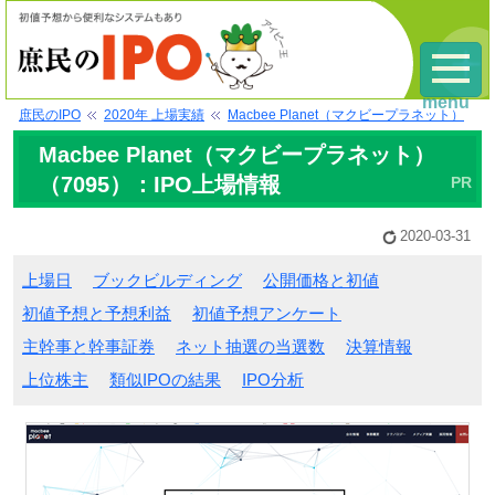
menu
庶民のIPO
2020年 上場実績
Macbee Planet（マクビープラネット）
Macbee Planet（マクビープラネット）
（7095）：IPO上場情報
2020-03-31
上場日
ブックビルディング
公開価格と初値
初値予想と予想利益
初値予想アンケート
主幹事と幹事証券
ネット抽選の当選数
決算情報
上位株主
類似IPOの結果
IPO分析