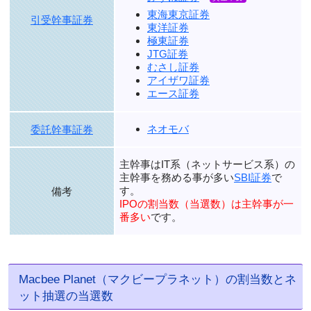
東海東京証券
引受幹事証券
東洋証券
極東証券
JTG証券
むさし証券
アイザワ証券
エース証券
ネオモバ
委託幹事証券
主幹事はIT系（ネットサービス系）の
主幹事を務める事が多い
SBI証券
で
す。
備考
IPOの割当数（当選数）は主幹事が一
番多い
です。
Macbee Planet（マクビープラネット）の割当数とネ
ット抽選の当選数