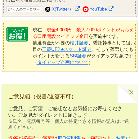
は22年で投資全般にも詳しい。
X(Twitter）
YouTube
2.4万人のフォロワー
現在、
現金4,000円＋最大7,000ポイントがもらえ
る口座開設タイアップ企画
を実施中です。
抽選資金が不要の
松井証券
、委託幹事として狙い
目の
三菱UFJ eスマート証券
、そして落選しても
ポイントが貯まる
SBI証券
がタイアップ対象です
（
タイアップ企画について
）
ご意見箱（投書/返答不可）
ご意見、ご要望、ご感想などお気軽にお寄せくださ
い。ご意見がダイレクトに届きます。
※氏名、電話番号等、個人の特定できる情報の記入はご遠
慮ください。
返答が必要なご質問は
IPO質問集
をご確認の上、
お問い