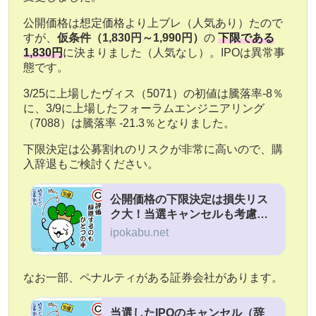
公開価格は想定価格より上ブレ（人気あり）たので
すが、
仮条件（1,830円～1,990円）
の
下限である
1,830円
に決まりました（人気なし）。IPOは異常事
態です。
3/25に上場したヴィス（5071）の初値は騰落率-8％
に、3/9に上場したフォーラムエンジニアリング
（7088）は騰落率 -21.3％となりました。
下限決定は公募割れのリスクが非常に高いので、購
入辞退もご検討ください。
公開価格の下限決定は損失リス
ク大！当選キャンセルも考慮し
よう
ipokabu.net
なお一部、ペナルティがある証券会社があります。
当選したIPOのキャンセル（辞