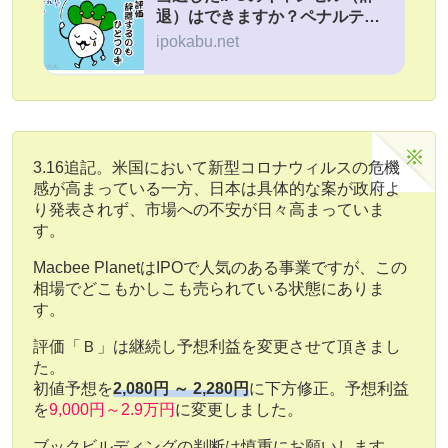
退）はできますか？ペナルティ
がある証券会社一覧
ipokabu.net
3.16追記。米国において新型コロナウィルスの危機
感が高まっている一方、日本は具体的な案が政府よ
り発表されず、市場への不安が日々高まっていま
す。
Macbee PlanetはIPOで人気のある事業ですが、この
相場でどこもかしこも売られている状態にありま
す。
評価「Ｂ」は継続し予想利益を変更させて頂きまし
た。
初値予想を
2,080円 ～ 2,280円
に下方修正。予想利益
を
9,000円～2.9万円
に変更しました。
ブックビルディングの判断は慎重にお願いします。