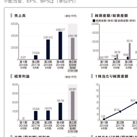
※配当金、EPS、BPSは（単位/円）