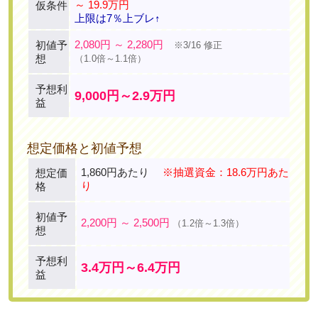
～ 19.9万円
仮条件
上限は7％上ブレ↑
2,080円 ～ 2,280円
初値予
※3/16 修正
想
（1.0倍～1.1倍）
予想利
9,000円～2.9万円
益
想定価格と初値予想
1,860円あたり
※抽選資金：18.6万円あた
想定価
り
格
初値予
2,200円 ～ 2,500円
（1.2倍～1.3倍）
想
予想利
3.4万円～6.4万円
益