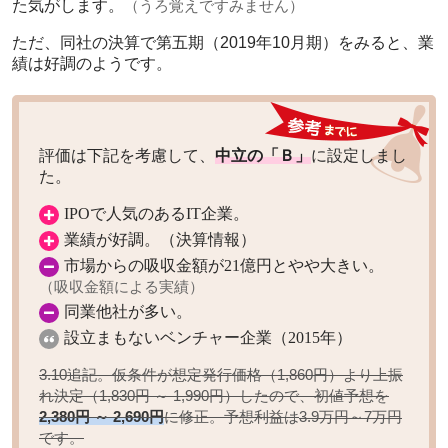
た気がします。
（うろ覚えですみません）
ただ、同社の決算で第五期（2019年10月期）をみると、業
績は好調のようです。
評価は下記を考慮して、
中立の「Ｂ」
に設定しまし
た。
IPOで人気のあるIT企業。
業績が好調。（決算情報）
市場からの吸収金額が21億円とやや大きい。
（吸収金額による実績）
同業他社が多い。
設立まもないベンチャー企業（2015年）
3.10追記。仮条件が想定発行価格（1,860円）より上振
れ決定（1,830円 ～ 1,990円）したので、初値予想を
2,380円 ～ 2,690円
に修正。予想利益は
3.9万円～7万円
です。