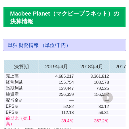
Macbee Planet（マクビープラネット）の
決算情報
単独 財務情報 （単位/千円）
決算期
2019年4月
2018年4月
2017
売上高
4,685,217
3,361,812
経常利益
195,754
108,978
当期利益
139,447
79,525
純資産
296,399
156,952
配当金
※
―
―
EPS
※
52.82
30.12
7
BPS
※
112.13
59.31
8
前期比（売上
39.4％
367.2％
高）