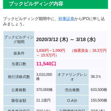
ブックビルディング内容
ブックビルディング期間中に、
幹事証券
からIPOに申し込
みましょう。
ブックビルディン
2020/3/12 (木) ～ 3/18 (水)
グ期間
1,830円～1,990円
（抽選資金：18.3万円
仮条件
～ 19.9万円）
11,540口
当選口数
3,010,000
オファリングレシ
38.3％
発行済株式数
株
オ
370,000株
633,500株
公募株数
売出株数
21.1億円
150,500株
吸収金額
O.A分
3/10 (火)
3/19 (木)