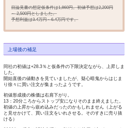
目論見書の想定仮条件は1,860円。初値予想は
2,200円
としました。
～ 2,500円
予想利益は
です。
3.4万円～6.4万円
上場後の補足
同社の初値は+28.3％と仮条件の下限決定ながら、上昇しま
した。
開始直後の値動きを見ていましたが、疑心暗鬼からはじま
り徐々に買い注文が集まったようです。
初値形成後の株価は右肩下がり。
13：20分ころからストップ安になりそのまま終えました。
初値の上昇から嵌め込みだったのかもしれません（上がる
と見せかけて、買い注文をいれさせる。そのすきに売り抜
ける）