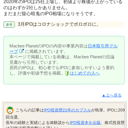
2020年のIPOは25社上場し、初値より株価が上がっている
のはわずか2社しかありません。
まだまだ疑心暗鬼のIPO相場になりそうです。
3月IPOはコロナショックでボロボロに。
Macbee PlanetのIPOの内容や事業内容は
日本取引所グル
ープ
に掲載されています。
本ページで掲載している画像は、Macbee Planetの目論
見書から引用しています。
庶民のIPOは、初心者でもIPOに参加しやすいよう要約
し、評価や初値予想を掲載。
はじめての人へ
▲上へ戻る
こちらの記事は
IPO投資歴21年のカブスル
が執筆。IPOに209
回当選。
長年の経験と実績による体験談から
IPO投資本を出版
。株式投資歴