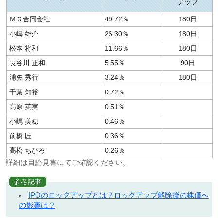
アップ
ＭＧ合同会社
49.72％
180日
小嶋 雄介
26.30％
180日
松本 将和
11.66％
180日
長谷川 正和
5.55％
90日
浦矢 秀行
3.24％
180日
千葉 知裕
0.72％
高原 英実
0.51％
小嶋 美穂
0.46％
前橋 匠
0.36％
高松 ちひろ
0.26％
詳細は目論見書にてご確認ください。
参考記事
IPOのロックアップとは？ロックアップ解除後の株価へ
の影響は？