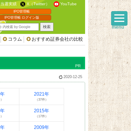
当選実績
X（Twitter）
YouTube
IPO管理帳
IPO管理帳 ログイン版
menu
コラム
おすすめ証券会社の比較
2020-12-25
2年
2021年
件）
（37件）
6年
2015年
件）
（17件）
0年
2009年