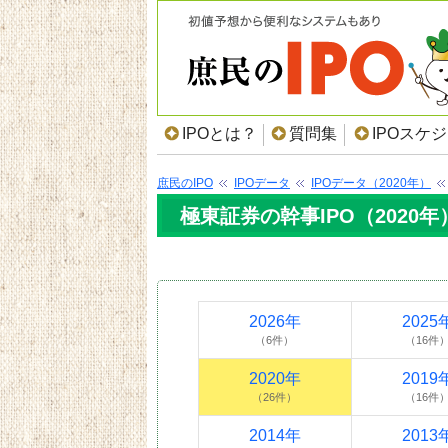
IPOとは？
質問集
IPOスケ
庶民のIPO
IPOデータ
IPOデータ（2020年）
極東証券の幹事IPO（2020年
2026年
2025
（6件）
（16件
2020年
2019
（26件）
（16件
2014年
2013