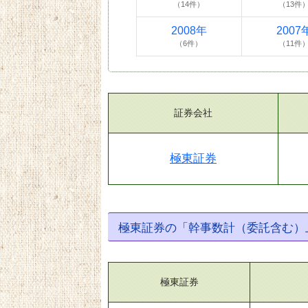
（14件）
（13件
2008年
2007
（6件）
（11件
証券会社
極東証券
極東証券の「幹事数計（委託含む）
極東証券