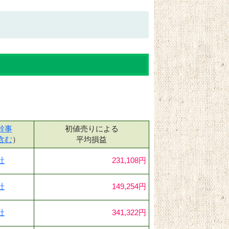
幹事
初値売りによる
含む
）
平均損益
社
231,108円
社
149,254円
社
341,322円