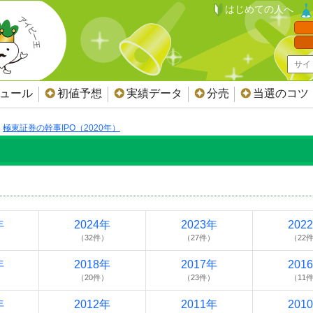
はじめての人へ
ジュール
初値予想
実績データ
分売
当選のコツ
極東証券の幹事IPO（2020年）
）
年
2024年
2023年
202
）
（32件）
（27件）
（22
年
2018年
2017年
201
）
（20件）
（23件）
（11
年
2012年
2011年
201