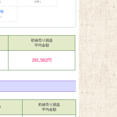
）
（1件）
4年
件）
初値売り損益
）
平均金額
291,562円
初値売り損益
率
平均金額