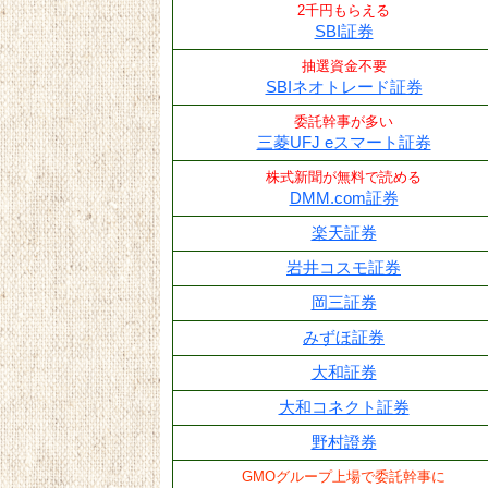
2千円もらえる
SBI証券
抽選資金不要
SBIネオトレード証券
委託幹事が多い
三菱UFJ eスマート証券
株式新聞が無料で読める
DMM.com証券
楽天証券
岩井コスモ証券
岡三証券
みずほ証券
大和証券
大和コネクト証券
野村證券
GMOグループ上場で委託幹事に