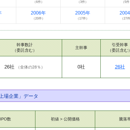
）
（6件）
（3件）
（5件
年
2006年
2005年
200
）
（20件）
（17件）
（27
幹事数計
引受幹事
主幹事
（委託含む）
（委託含む
26社
0社
26社
（
全体の28％
）
上場企業」データ
IPO数
初値 > 公開価格
騰落