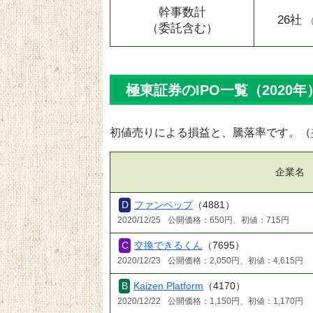
幹事数計
26社
（委託含む）
極東証券のIPO一覧（2020年
初値売りによる損益と、騰落率です。（
企業名
ファンペップ
（4881）
2020/12/25
公開価格：650円、初値：715円
交換できるくん
（7695）
2020/12/23
公開価格：2,050円、初値：4,615円
Kaizen Platform
（4170）
2020/12/22
公開価格：1,150円、初値：1,170円