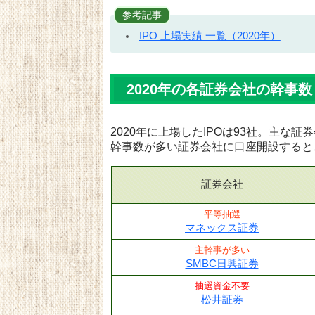
参考記事
IPO 上場実績 一覧（2020年）
2020年の各証券会社の幹事数
2020年に上場したIPOは93社。主な
幹事数が多い証券会社に口座開設すると
証券会社
平等抽選
マネックス証券
主幹事が多い
SMBC日興証券
抽選資金不要
松井証券