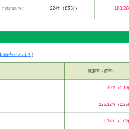
22社
（85％）
183.2
（
全体の28％
）
）
初値売りとは？
）
騰落率（倍率）
10％
（1.1
125.12％
（2.2
1.74％
（1.0