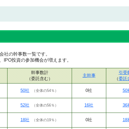
証券会社の幹事数一覧です。
、IPO投資の参加機会が増えます。
幹事数計
引受
主幹事
（委託含む）
（
委託
50社
0社
50
（
全体の54％
）
52社
16社
36
（
全体の56％
）
18社
0社
18
（
全体の19％
）