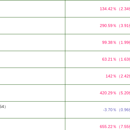
134.42％
（2.3
290.59％
（3.9
99.38％
（1.9
63.21％
（1.6
142％
（2.4
420.29％
（5.2
54）
-3.70％
（0.9
655.22％
（7.5