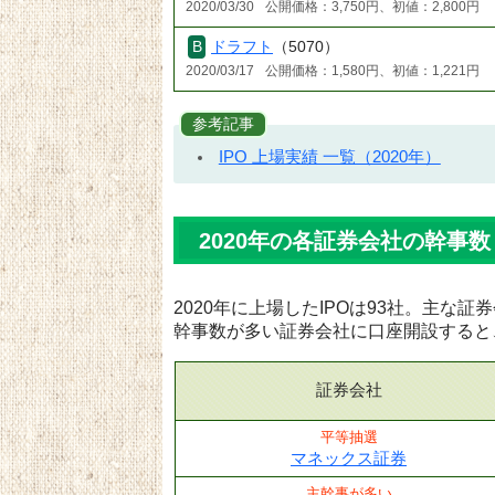
2020/03/30
公開価格：3,750円、初値：2,800円
ドラフト
（5070）
2020/03/17
公開価格：1,580円、初値：1,221円
参考記事
IPO 上場実績 一覧（2020年）
2020年の各証券会社の幹事数
2020年に上場したIPOは93社。主な
幹事数が多い証券会社に口座開設すると
証券会社
平等抽選
マネックス証券
主幹事が多い