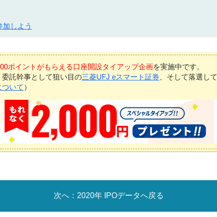
参加しよう
7,000ポイントがもらえる口座開設タイアップ企画
を実施中です。
、委託幹事として狙い目の
三菱UFJ eスマート証券
、そして落選し
について
）
2020年 IPOデータへ戻る