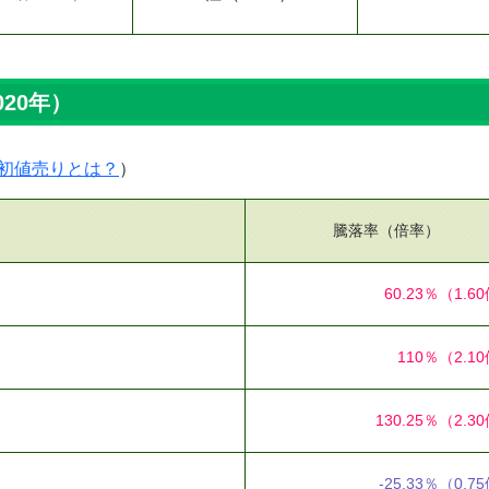
020年）
初値売りとは？
）
騰落率（倍率）
60.23％
（1.6
110％
（2.1
130.25％
（2.3
-25.33％
（0.7