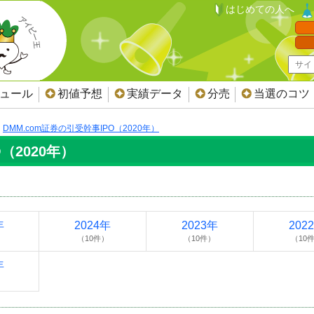
はじめての人へ
ジュール
初値予想
実績データ
分売
当選のコツ
DMM.com証券の引受幹事IPO（2020年）
（2020年）
年
2024年
2023年
202
（10件）
（10件）
（10
年