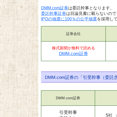
DMM.com証券
は委託幹事となります。
委託幹事証券
は目論見書に載らないので
IPOの抽選に100％の公平抽選
を採用し
証券会社
株式新聞が無料で読める
DMM.com証券
DMM.com証券の「引受幹事（委
DMM.com証券
引受幹事
5社