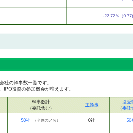
-22.72％
（0.7
証券会社の幹事数一覧です。
、IPO投資の参加機会が増えます。
幹事数計
引受
主幹事
（委託含む）
（
委託
50社
0社
50
（
全体の54％
）