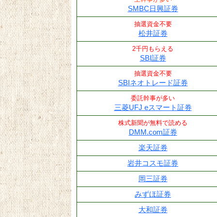
SMBC日興証券
抽選資金不要
松井証券
2千円もらえる
SBI証券
抽選資金不要
SBIネオトレード証券
委託幹事が多い
三菱UFJ eスマート証券
株式新聞が無料で読める
DMM.com証券
楽天証券
岩井コスモ証券
岡三証券
みずほ証券
大和証券