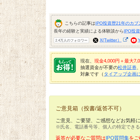
こちらの記事は
IPO投資歴21年のカブ
長年の経験と実績による体験談から
IPO投
X(Twitter）
2.4万人のフォロワー
現在、
現金4,000円＋最大
抽選資金が不要の
松井証券
対象です（
タイアップ企画
ご意見箱（投書/返答不可）
ご意見、ご要望、ご感想などお気軽
※氏名、電話番号等、個人の特定できる
返答が必要なご質問は
IPO質問集
をご