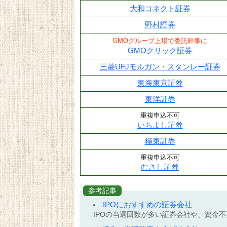
大和コネクト証券
野村證券
GMOグループ上場で委託幹事に
GMOクリック証券
三菱UFJモルガン・スタンレー証券
東海東京証券
東洋証券
重複申込不可
いちよし証券
極東証券
重複申込不可
むさし証券
参考記事
IPOにおすすめの証券会社
IPOの当選回数が多い証券会社や、資金