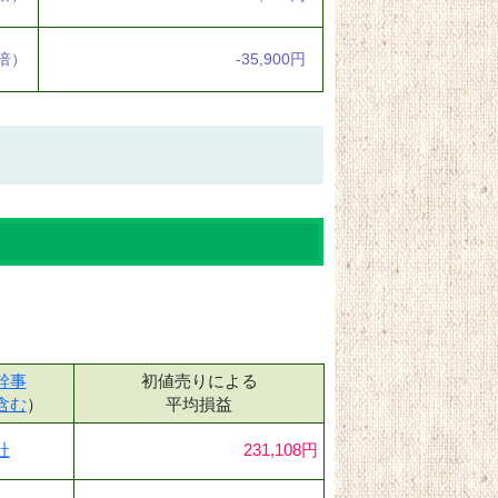
7倍）
-35,900円
幹事
初値売りによる
含む
）
平均損益
社
231,108円