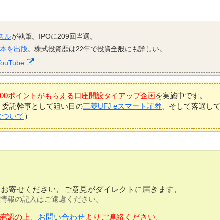
スル
が執筆。IPOに209回当選。
資本を出版
。株式投資歴は22年で投資全般にも詳しい。
YouTube
7,000ポイントがもらえる口座開設タイアップ企画
を実施中です。
、委託幹事として狙い目の
三菱UFJ eスマート証券
、そして落選し
について
）
にお寄せください。ご意見がダイレクトに届きます。
情報の記入はご遠慮ください。
確認の上、
お問い合わせ
よりご連絡ください。