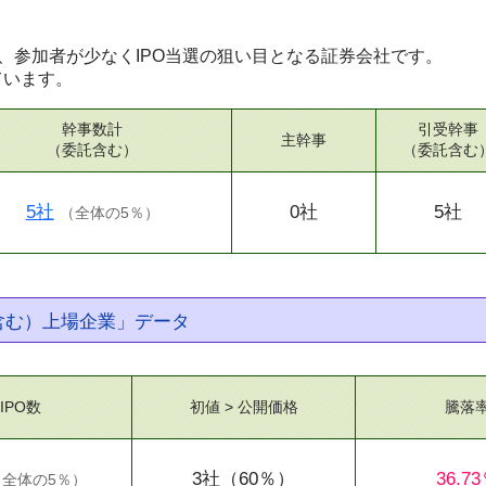
、参加者が少なくIPO当選の狙い目となる証券会社です。
ています。
幹事数計
引受幹事
主幹事
（委託含む）
（委託含む
5社
0社
5社
（
全体の5％
）
託含む）上場企業」データ
IPO数
初値 > 公開価格
騰落
3社
（60％）
36.7
（
全体の5％
）