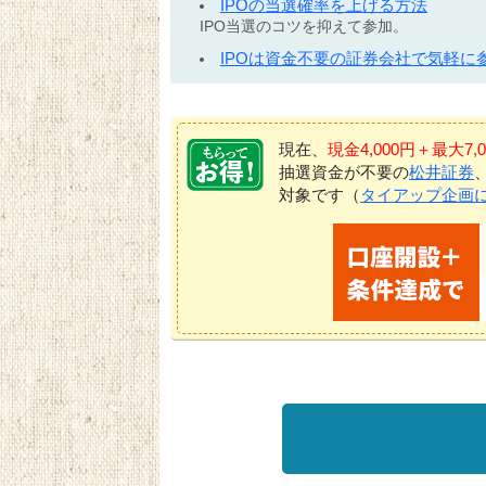
IPOの当選確率を上げる方法
IPO当選のコツを抑えて参加。
IPOは資金不要の証券会社で気軽に
現在、
現金4,000円＋最大
抽選資金が不要の
松井証券
対象です（
タイアップ企画