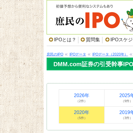
IPOとは？
質問集
IPOスケ
庶民のIPO
IPOデータ
IPOデータ（2020年）
DMM.com証券の引受幹事IPO
2026年
2025
（2件）
（9件）
2020年
2019
（5件）
（3件）