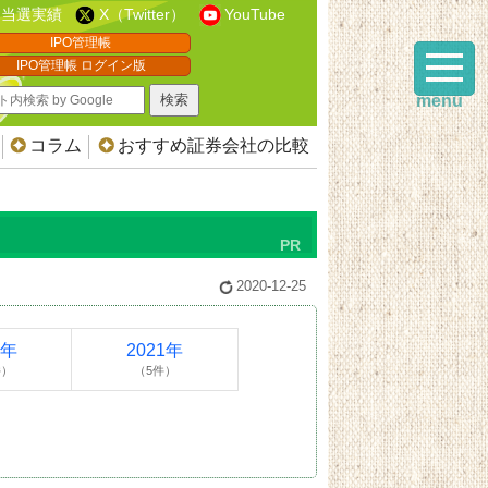
当選実績
X（Twitter）
YouTube
IPO管理帳
IPO管理帳 ログイン版
menu
コラム
おすすめ証券会社の比較
2020-12-25
2年
2021年
件）
（5件）