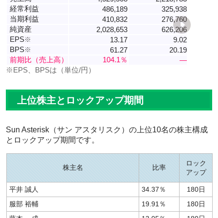
経常利益
486,189
325,938
当期利益
410,832
276,760
純資産
2,028,653
626,206
EPS
※
13.17
9.02
BPS
※
61.27
20.19
前期比（売上高）
104.1％
―
※EPS、BPSは（単位/円）
上位株主とロックアップ期間
Sun Asterisk（サン アスタリスク）の上位10名の株主構成
とロックアップ期間です。
ロック
株主名
比率
アップ
平井 誠人
34.37％
180日
服部 裕輔
19.91％
180日