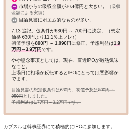
市場からの吸収金額が30.4億円と大きい。
（吸収
金額による実績）
目論見書にポエム的なものが多い。
7.13 追記。仮条件が630円 ～ 700円に決定。（想定
価格 630円より11.1％上ブレ↑）
初値予想を
890円 ～ 1,090円
に修正。予想利益は
1.9
万円～3.9万円
です。
やや懸念事項としては、現在、直近IPOが過熱気味
なこと。
上場日に相場が反転するとIPOにとっては悪影響が
でます。
目論見書の想定仮条件は630円。初値予想は
800円 ～
としました。
950円
予想利益は
です。
1.7万円～3.2万円
カブスルは幹事証券にて積極的にIPOに参加します。