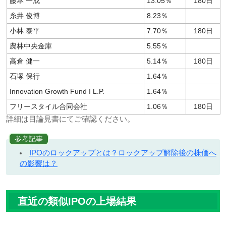
藤本 一成
13.05％
180日
糸井 俊博
8.23％
小林 泰平
7.70％
180日
農林中央金庫
5.55％
高倉 健一
5.14％
180日
石塚 保行
1.64％
Innovation Growth Fund I L.P.
1.64％
フリースタイル合同会社
1.06％
180日
詳細は目論見書にてご確認ください。
参考記事
IPOのロックアップとは？ロックアップ解除後の株価へ
の影響は？
直近の類似IPOの上場結果