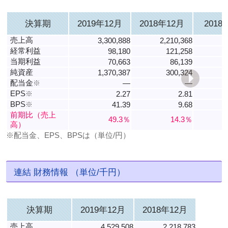
決算期
2019年12月
2018年12月
2018
売上高
3,300,888
2,210,368
1
経常利益
98,180
121,258
当期利益
70,663
86,139
純資産
1,370,387
300,324
配当金
※
―
―
EPS
※
2.27
2.81
6
BPS
※
41.39
9.68
8
前期比（売上
49.3％
14.3％
高）
※配当金、EPS、BPSは（単位/円）
連結 財務情報 （単位/千円）
決算期
2019年12月
2018年12月
売上高
4,529,508
2,218,783