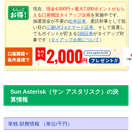
現在、
現金4,000円＋最大7,000ポイントがもら
える口座開設タイアップ企画
を実施中です。
抽選資金が不要の
松井証券
、委託幹事として狙
い目の
三菱UFJ eスマート証券
、そして落選し
てもポイントが貯まる
SBI証券
がタイアップ対
象です（
タイアップ企画について
）
Sun Asterisk（サン アスタリスク）の決
算情報
単独 財務情報 （単位/千円）