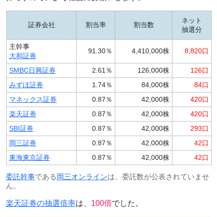
ネット
証券会社
割当率
割当数
抽選分
主幹事
91.30％
4,410,000株
8,820口
大和証券
SMBC日興証券
2.61％
126,000株
126口
みずほ証券
1.74％
84,000株
84口
マネックス証券
0.87％
42,000株
420口
楽天証券
0.87％
42,000株
420口
SBI証券
0.87％
42,000株
293口
岡三証券
0.87％
42,000株
42口
東海東京証券
0.87％
42,000株
42口
委託幹事
である
岡三オンライン
は、委託数が公表されていませ
ん。
楽天証券の抽選倍率
は、
100倍
でした。