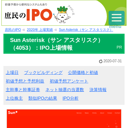
menu
庶民のIPO
2020年 上場実績
Sun Asterisk（サン アスタリスク）
Sun Asterisk（サン アスタリスク）
（4053）：IPO上場情報
2020-07-31
上場日
ブックビルディング
公開価格と初値
初値予想と予想利益
初値予想アンケート
主幹事と幹事証券
ネット抽選の当選数
決算情報
上位株主
類似IPOの結果
IPO分析