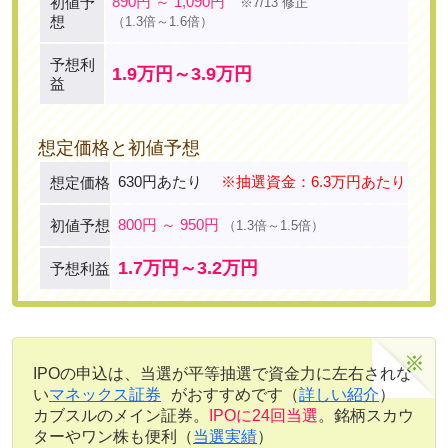
890円 ～ 1,090円
初値予
※7/13 修正
想
（1.3倍～1.6倍）
予想利
1.9万円～3.9万円
益
想定価格と初値予想
630円あたり
※抽選資金：6.3万円あたり
想定価格
800円 ～ 950円
初値予想
（1.3倍～1.5倍）
1.7万円～3.2万円
予想利益
IPOの申込は、当選が平等抽選で資金力に左右されな
い
マネックス証券
がおすすめです（
詳しい紹介
）
カブスルのメイン証券。
IPOに24回当選
。銘柄スカウ
ターやワン株も便利（
当選実績
）