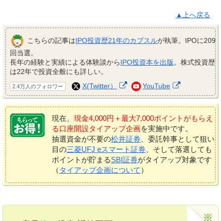
▲上へ戻る
こちらの記事は
IPO投資歴21年のカブスル
が執筆。IPOに209
回当選。
長年の経験と実績による体験談から
IPO投資本を出版
。株式投資歴
は22年で投資全般にも詳しい。
X(Twitter）
YouTube
2.4万人のフォロワー
現在、
現金4,000円＋最大7,000ポイントがもらえ
る口座開設タイアップ企画
を実施中です。
抽選資金が不要の
松井証券
、委託幹事として狙い
目の
三菱UFJ eスマート証券
、そして落選しても
ポイントが貯まる
SBI証券
がタイアップ対象です
（
タイアップ企画について
）