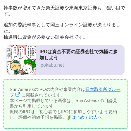
幹事数が増えてきた楽天証券や東海東京証券も、狙い目で
す。
追加の委託幹事として岡三オンライン証券が決まりまし
た。
抽選時に資金が必要ない証券会社です。
IPOは資金不要の証券会社で気軽に参
加しよう
ipokabu.net
Sun AsteriskのIPOの内容や事業内容は
日本取引所グルー
プ
に掲載されています。
本ページで掲載している画像は、Sun Asteriskの目論見
書から引用しています。
庶民のIPOは、初心者でもIPOに参加しやすいよう要約
し、評価や初値予想を掲載。
はじめての人へ