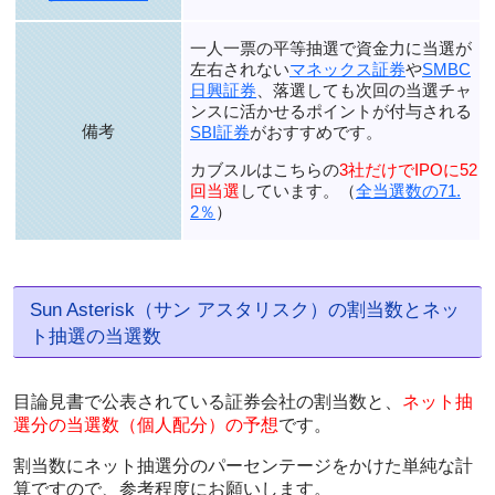
一人一票の平等抽選で資金力に当選が
左右されない
マネックス証券
や
SMBC
日興証券
、落選しても次回の当選チャ
ンスに活かせるポイントが付与される
備考
SBI証券
がおすすめです。
カブスルはこちらの
3社だけでIPOに52
回当選
しています。（
全当選数の71.
2％
）
Sun Asterisk（サン アスタリスク）の割当数とネッ
ト抽選の当選数
目論見書で公表されている証券会社の割当数と、
ネット抽
選分の当選数（個人配分）の予想
です。
割当数にネット抽選分のパーセンテージをかけた単純な計
算ですので、参考程度にお願いします。