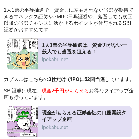
1人1票の平等抽選で、資金力に左右されない当選が期待で
きるマネックス証券やSMBC日興証券や、落選しても次回
以降の当選チャンスに活かせるポイントが付与されるSBI
証券がおすすめです。
1人1票の平等抽選は、資金力がない一
般人でも当選を狙える！
ipokabu.net
カブスルはこちらの
3社だけでIPOに52回当選
しています。
SBI証券は現在、
現金2千円がもらえる
お得なタイアップ企
画も行っています。
現金がもらえる証券会社の口座開設タ
イアップ企画
ipokabu.net