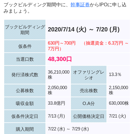
ブックビルディング期間中に、
幹事証券
からIPOに申し込
みましょう。
ブックビルディング
2020/7/14 (火) ～ 7/20 (月)
期間
630円～700円
（抽選資金：6.3万円 ～
仮条件
7万円）
48,300口
当選口数
36,210,000
オファリングレ
13.3％
発行済株式数
株
シオ
2,050,000
2,150,000
公募株数
売出株数
株
株
33.8億円
630,000株
吸収金額
O.A分
7/13 (月)
7/21 (火)
仮条件決定日
公開価格決定日
7/22 (水) ～ 7/29 (水)
購入期間