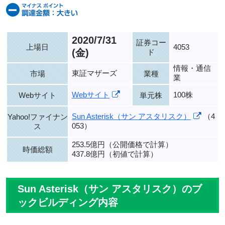
2020/7/31
証券コー
上場日
4053
(金)
ド
情報・通信
東証マザーズ
市場
業種
業
Webサイト
100株
Webサイト
単元株
Sun Asterisk（サン アスタリスク）
（4
Yahoo!ファイナン
053）
ス
253.5億円（公開価格で計算）
時価総額
437.8億円（初値で計算）
Sun Asterisk（サン アスタリスク）のブ
ックビルディング内容