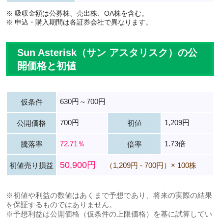
※ 吸収金額は公募株、売出株、OA株を含む。
※ 申込・購入期間は各証券会社で異なります。
Sun Asterisk（サン アスタリスク）の公
開価格と初値
630円～700円
仮条件
700円
1,209円
公開価格
初値
72.71％
1.73倍
騰落率
倍率
50,900円
初値売り損益
（1,209円 - 700円）× 100株
※初値や利益の数値はあくまで予想であり、将来の実際の結果
を保証するものではありません。
※予想利益は公開価格（仮条件の上限価格）を基に試算してい