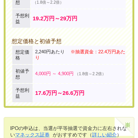
想
（1.8倍～2.2倍）
予想利
19.2万円～29万円
益
想定価格と初値予想
2,240円あたり
※抽選資金：22.4万円あた
想定価
り
格
初値予
4,000円 ～ 4,900円
（1.8倍～2.2倍）
想
予想利
17.6万円～26.6万円
益
IPOの申込は、当選が平等抽選で資金力に左右されな
い
マネックス証券
がおすすめです（
詳しい紹介
）