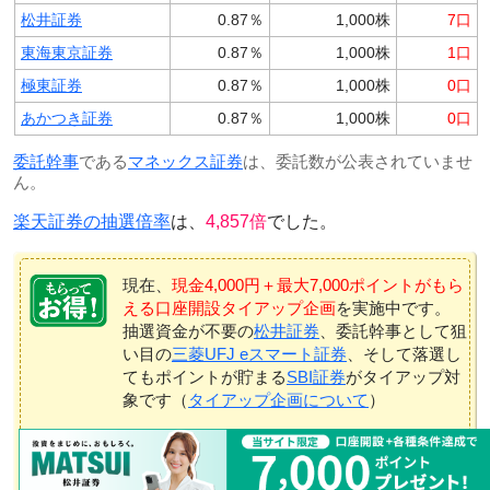
松井証券
0.87％
1,000株
7口
東海東京証券
0.87％
1,000株
1口
極東証券
0.87％
1,000株
0口
あかつき証券
0.87％
1,000株
0口
委託幹事
である
マネックス証券
は、委託数が公表されていませ
ん。
楽天証券の抽選倍率
は、
4,857倍
でした。
現在、
現金4,000円＋最大7,000ポイントがもら
える口座開設タイアップ企画
を実施中です。
抽選資金が不要の
松井証券
、委託幹事として狙
い目の
三菱UFJ eスマート証券
、そして落選し
てもポイントが貯まる
SBI証券
がタイアップ対
象です（
タイアップ企画について
）