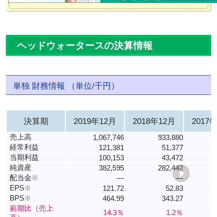
ヘッドウォータースの決算情報
単独 財務情報 （単位/千円）
決算期
2019年12月
2018年12月
2017
売上高
1,067,746
933,880
経常利益
121,381
51,377
当期利益
100,153
43,472
純資産
382,595
282,442
配当金
※
―
―
EPS
※
121.72
52.83
BPS
※
464.99
343.27
5
前期比（売上
14.3％
1.2％