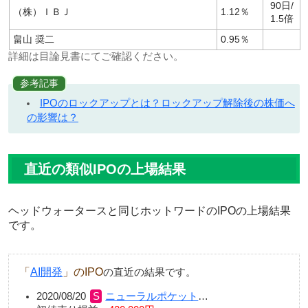
90日/
（株）ＩＢＪ
1.12％
1.5倍
畠山 奨二
0.95％
詳細は目論見書にてご確認ください。
参考記事
IPOのロックアップとは？ロックアップ解除後の株価へ
の影響は？
直近の類似IPOの上場結果
ヘッドウォータースと同じホットワードのIPOの上場結果
です。
「
AI開発
」のIPO
の直近の結果です。
2020/08/20
ニューラルポケット
…