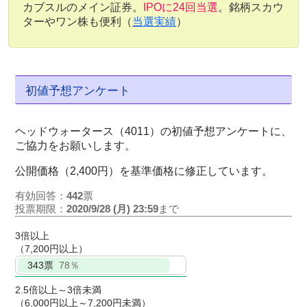
カブスルのメイン証券。
IPOに24回当選
。銘柄スカウ
ターやワン株も便利（
当選実績
）
初値予想アンケート
ヘッドウォータース（4011）の初値予想アンケートに、
ご協力をお願いします。
公開価格（2,400円）を基準価格に修正しています。
有効回答：
442
票
投票期限：
2020/9/28 (月) 23:59
まで
3倍以上
（7,200円以上）
343
票
78％
2.5倍以上～3倍未満
（6,000円以上～7,200円未満）