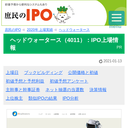
menu
庶民のIPO
2020年 上場実績
ヘッドウォータース
ヘッドウォータース（4011）：IPO上場情
報
2021-01-13
上場日
ブックビルディング
公開価格と初値
初値予想と予想利益
初値予想アンケート
主幹事と幹事証券
ネット抽選の当選数
決算情報
上位株主
類似IPOの結果
IPO分析