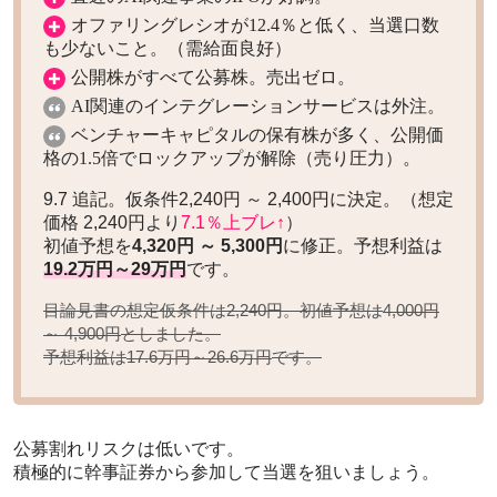
オファリングレシオが12.4％と低く、当選口数
も少ないこと。（需給面良好）
公開株がすべて公募株。売出ゼロ。
AI関連のインテグレーションサービスは外注。
ベンチャーキャピタルの保有株が多く、公開価
格の1.5倍でロックアップが解除（売り圧力）。
9.7 追記。仮条件2,240円 ～ 2,400円に決定。（想定
価格 2,240円より
7.1％上ブレ↑
）
初値予想を
4,320円 ～ 5,300円
に修正。予想利益は
19.2万円～29万円
です。
目論見書の想定仮条件は2,240円。初値予想は
4,000円
としました。
～ 4,900円
予想利益は
です。
17.6万円～26.6万円
公募割れリスクは低いです。
積極的に幹事証券から参加して当選を狙いましょう。