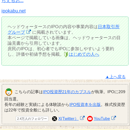
らえるお...
ipokabu.net
ヘッドウォータースのIPOの内容や事業内容は
日本取引所
グループ
に掲載されています。
本ページで掲載している画像は、ヘッドウォータースの目
論見書から引用しています。
庶民のIPOは、初心者でもIPOに参加しやすいよう要約
し、評価や初値予想を掲載。
はじめての人へ
▲上へ戻る
こちらの記事は
IPO投資歴21年のカブスル
が執筆。IPOに209
回当選。
長年の経験と実績による体験談から
IPO投資本を出版
。株式投資歴
は22年で投資全般にも詳しい。
X(Twitter）
YouTube
2.4万人のフォロワー