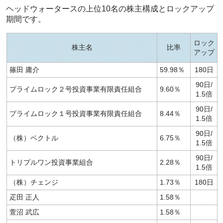
ヘッドウォータースの上位10名の株主構成とロックアップ
期間です。
ロック
株主名
比率
アップ
篠田 庸介
59.98％
180日
90日/
プライムロック２号投資事業有限責任組合
9.60％
1.5倍
90日/
プライムロック１号投資事業有限責任組合
8.44％
1.5倍
90日/
（株）ベクトル
6.75％
1.5倍
90日/
トリプルワン投資事業組合
2.28％
1.5倍
（株）チェンジ
1.73％
180日
疋田 正人
1.58％
萱沼 武広
1.58％