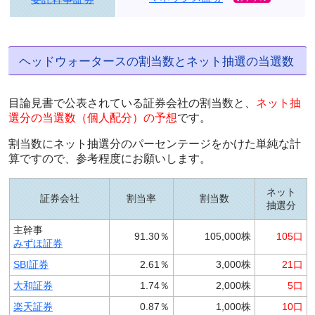
ヘッドウォータースの割当数とネット抽選の当選数
目論見書で公表されている証券会社の割当数と、
ネット抽
選分の当選数（個人配分）の予想
です。
割当数にネット抽選分のパーセンテージをかけた単純な計
算ですので、参考程度にお願いします。
ネット
証券会社
割当率
割当数
抽選分
主幹事
91.30％
105,000株
105口
みずほ証券
SBI証券
2.61％
3,000株
21口
大和証券
1.74％
2,000株
5口
楽天証券
0.87％
1,000株
10口