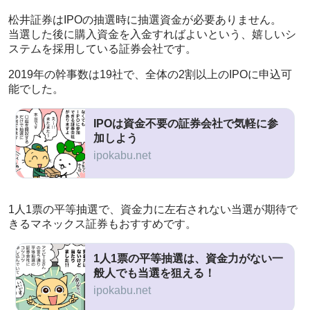
松井証券はIPOの抽選時に抽選資金が必要ありません。
当選した後に購入資金を入金すればよいという、嬉しいシ
ステムを採用している証券会社です。
2019年の幹事数は19社で、全体の2割以上のIPOに申込可
能でした。
IPOは資金不要の証券会社で気軽に参
加しよう
ipokabu.net
1人1票の平等抽選で、資金力に左右されない当選が期待で
きるマネックス証券もおすすめです。
1人1票の平等抽選は、資金力がない一
般人でも当選を狙える！
ipokabu.net