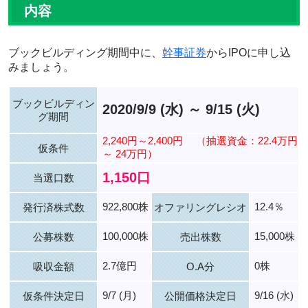
内容
ブックビルディング期間中に、
幹事証券
からIPOに申し込
みましょう。
ブックビルディン
2020/9/9 (水) ～ 9/15 (火)
グ期間
2,240円～2,400円
（抽選資金：22.4万円
仮条件
～ 24万円）
1,150口
当選口数
922,800株
12.4％
発行済株式数
オファリングレシオ
100,000株
15,000株
公募株数
売出株数
2.7億円
0株
吸収金額
O.A分
9/7 (月)
9/16 (水)
仮条件決定日
公開価格決定日