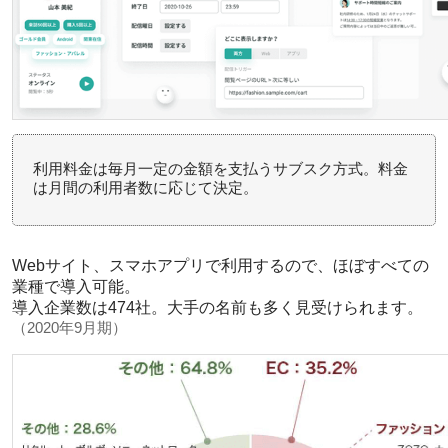
利用料金は毎月一定の金額を支払うサブスク方式。料金
は月間の利用者数に応じて決定。
Webサイト、スマホアプリで利用するので、ほぼすべての
業種で導入可能。
導入企業数は474社。大手の名前も多く見受けられます。
（2020年9月期）