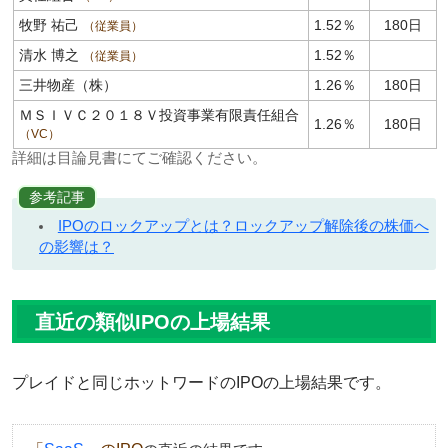
牧野 祐己
1.52％
180日
従業員
清水 博之
1.52％
従業員
三井物産（株）
1.26％
180日
ＭＳＩＶＣ２０１８Ｖ投資事業有限責任組合
1.26％
180日
VC
詳細は目論見書にてご確認ください。
参考記事
IPOのロックアップとは？ロックアップ解除後の株価へ
の影響は？
直近の類似IPOの上場結果
プレイドと同じホットワードのIPOの上場結果です。