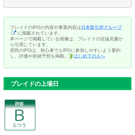
プレイドのIPOの内容や事業内容は
日本取引所グループ
に掲載されています。
本ページで掲載している画像は、プレイドの目論見書か
ら引用しています。
庶民のIPOは、初心者でもIPOに参加しやすいよう要約
し、評価や初値予想を掲載。
はじめての人へ
プレイドの上場日