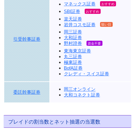
マネックス証券
SBI証券
楽天証券
岩井コスモ証券
岡三証券
大和証券
引受幹事証券
野村證券
東海東京証券
丸三証券
極東証券
BofA証券
クレディ・スイス証券
岡三オンライン
委託幹事証券
大和コネクト証券
プレイドの割当数とネット抽選の当選数