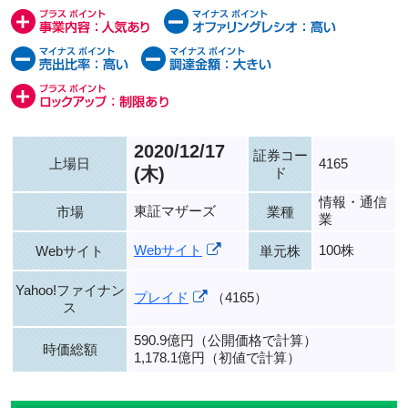
2020/12/17
証券コー
上場日
4165
(木)
ド
情報・通信
東証マザーズ
市場
業種
業
Webサイト
100株
Webサイト
単元株
Yahoo!ファイナン
プレイド
（4165）
ス
590.9億円（公開価格で計算）
時価総額
1,178.1億円（初値で計算）