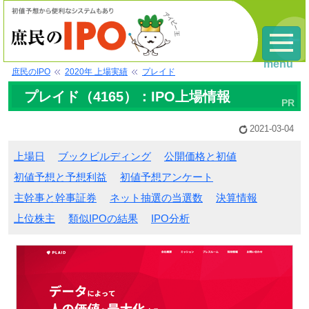
menu
庶民のIPO
2020年 上場実績
プレイド
プレイド（4165）：IPO上場情報
2021-03-04
上場日
ブックビルディング
公開価格と初値
初値予想と予想利益
初値予想アンケート
主幹事と幹事証券
ネット抽選の当選数
決算情報
上位株主
類似IPOの結果
IPO分析