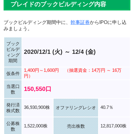
プレイドのブックビルディング内容
ブックビルディング期間中に、
幹事証券
からIPOに申し込
みましょう。
ブック
ビルデ
2020/12/1 (火) ～ 12/4 (金)
ィング
期間
1,400円～1,600円
（抽選資金：14万円 ～ 16万
仮条件
円）
当選口
150,550口
数
発行済
36,930,900株
40.7％
オファリングレシオ
株式数
公募株
1,522,000株
12,817,000株
売出株数
数