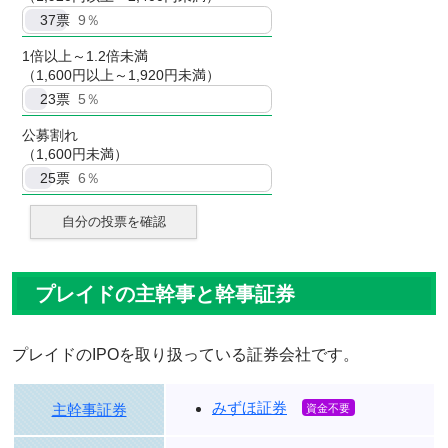
37
票
9％
1倍以上～1.2倍未満
（1,600円以上～1,920円未満）
23
票
5％
公募割れ
（1,600円未満）
25
票
6％
自分の投票を確認
プレイドの主幹事と幹事証券
プレイドのIPOを取り扱っている証券会社です。
みずほ証券
主幹事証券