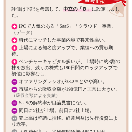
評価は下記を考慮して、
中立の「Ｂ」
に設定しまし
た。
IPOで人気のある「SaaS」「クラウド」事業。
（データ）
時代にマッチした事業内容で将来性高い。
上場による知名度アップで、業績への貢献期
待。
ベンチャーキャピタル多いが、上場時に約8割の
株を放出。残りの株式も180日間のロックアップで
初値に影響なし。
オファリングレシオが38.2％とやや高い。
市場からの吸収金額が198億円と非常に大きい。
（吸収金額による実績）
SaaSの解約率が目論見書にない。
同日に5社が上場。前日に3社上場。
売上高は堅調に推移。経常利益は先行投資によ
り赤字。
人件費が高い。平均年間給与は887.1万円。