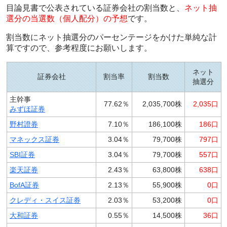
目論見書で公表されている証券会社の割当数と、
ネット抽
選分の当選数（個人配分）の予想
です。
割当数にネット抽選分のパーセンテージをかけた単純な計
算ですので、参考程度にお願いします。
ネット
証券会社
割当率
割当数
抽選分
主幹事
77.62％
2,035,700株
2,035口
みずほ証券
野村證券
7.10％
186,100株
186口
マネックス証券
3.04％
79,700株
797口
SBI証券
3.04％
79,700株
557口
楽天証券
2.43％
63,800株
638口
BofA証券
2.13％
55,900株
0口
クレディ・スイス証券
2.03％
53,200株
0口
大和証券
0.55％
14,500株
36口