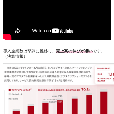
導入企業数は堅調に推移し、
売上高の伸びが凄い
です。
（決算情報）