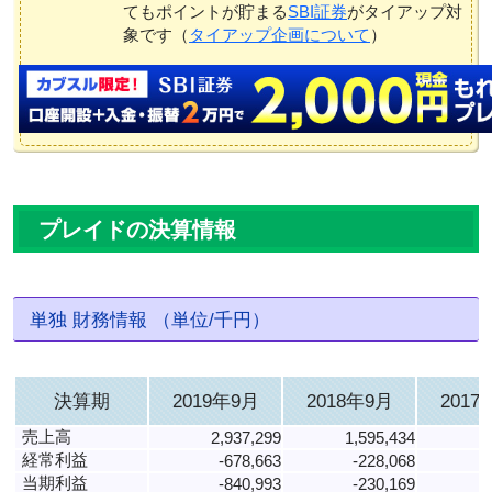
てもポイントが貯まる
SBI証券
がタイアップ対
象です（
タイアップ企画について
）
プレイドの決算情報
単独 財務情報 （単位/千円）
決算期
2019年9月
2018年9月
2017
売上高
2,937,299
1,595,434
経常利益
-678,663
-228,068
当期利益
-840,993
-230,169