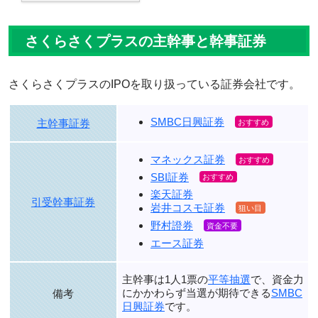
さくらさくプラスの主幹事と幹事証券
さくらさくプラスのIPOを取り扱っている証券会社です。
SMBC日興証券
主幹事証券
マネックス証券
SBI証券
楽天証券
引受幹事証券
岩井コスモ証券
野村證券
エース証券
主幹事は1人1票の
平等抽選
で、資金力
にかかわらず当選が期待できる
SMBC
備考
日興証券
です。