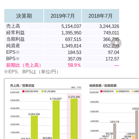
決算期
2019年7月
2018年7月
売上高
5,154,037
3,244,326
経常利益
1,395,950
749,011
当期利益
697,515
366,795
純資産
1,349,814
652,299
EPS
※
184.53
97.04
BPS
※
357.09
172.57
前期比（売上高）
58.9％
―
※EPS、BPSは（単位/円）