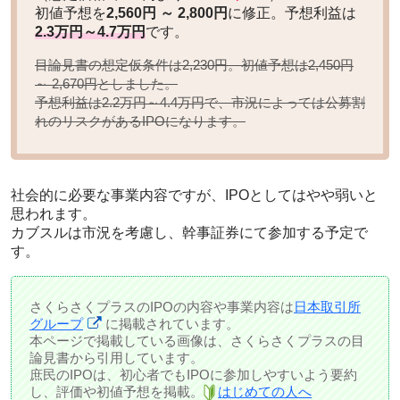
初値予想を
2,560円 ～ 2,800円
に修正。予想利益は
2.3万円～4.7万円
です。
目論見書の想定仮条件は2,230円。初値予想は
2,450円
としました。
～ 2,670円
予想利益は
で、市況によっては公募割
2.2万円～4.4万円
れのリスクがあるIPOになります。
社会的に必要な事業内容ですが、IPOとしてはやや弱いと
思われます。
カブスルは市況を考慮し、幹事証券にて参加する予定で
す。
さくらさくプラスのIPOの内容や事業内容は
日本取引所
グループ
に掲載されています。
本ページで掲載している画像は、さくらさくプラスの目
論見書から引用しています。
庶民のIPOは、初心者でもIPOに参加しやすいよう要約
し、評価や初値予想を掲載。
はじめての人へ