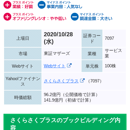
2020/10/28
証券コー
上場日
7097
(水)
ド
サービス
東証マザーズ
市場
業種
業
Webサイト
100株
Webサイト
単元株
Yahoo!ファイナン
さくらさくプラス
（7097）
ス
96.2億円（公開価格で計算）
時価総額
141.9億円（初値で計算）
さくらさくプラスのブックビルディング内
容