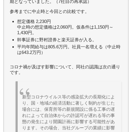
期となっていました。（7社目の再承認）
参考までに中止時と今回との比較です。
想定価格 2,230円
中止時の想定価格は2,060円。仮条件は1,150円～
1,430円。
幹事証券に野村證券と楽天証券が入る。
平均年間給与は805.6万円。社員一名増える（中止時
は643.2万円）
コロナ禍が及ぼす影響について、同社の認識は次の通り
です。
新型コロナウイルス等の感染拡大の長期化によ
り、国・地域の経済活動に著しく制約が生じた
場合には、保育所等の新規開設に係る工事の遅
れによって自治体からの許認可が遅れる等の事
態の発生により開園計画に影響する可能性があ
ります。その場合、当社グループの業績に影響