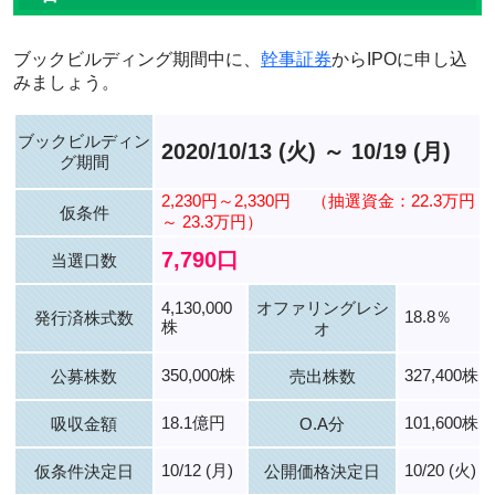
ブックビルディング期間中に、
幹事証券
からIPOに申し込
みましょう。
ブックビルディン
2020/10/13 (火) ～ 10/19 (月)
グ期間
2,230円～2,330円
（抽選資金：22.3万円
仮条件
～ 23.3万円）
7,790口
当選口数
4,130,000
オファリングレシ
18.8％
発行済株式数
株
オ
350,000株
327,400株
公募株数
売出株数
18.1億円
101,600株
吸収金額
O.A分
10/12 (月)
10/20 (火)
仮条件決定日
公開価格決定日