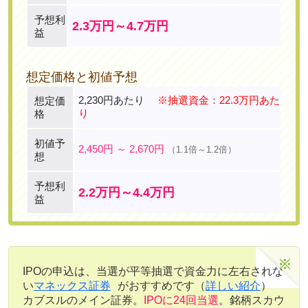
予想利
2.3万円～4.7万円
益
想定価格と初値予想
2,230円あたり
※抽選資金：22.3万円あた
想定価
り
格
初値予
2,450円 ～ 2,670円
（1.1倍～1.2倍）
想
予想利
2.2万円～4.4万円
益
IPOの申込は、当選が平等抽選で資金力に左右されな
い
マネックス証券
がおすすめです（
詳しい紹介
）
カブスルのメイン証券。
IPOに24回当選
。銘柄スカウ