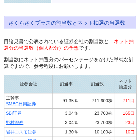
さくらさくプラスの割当数とネット抽選の当選数
目論見書で公表されている証券会社の割当数と、
ネット抽
選分の当選数（個人配分）の予想
です。
割当数にネット抽選分のパーセンテージをかけた単純な計
算ですので、参考程度にお願いします。
ネット
証券会社
割当率
割当数
抽選分
主幹事
91.35％
711,600株
711口
SMBC日興証券
SBI証券
3.04％
23,700株
165口
野村證券
3.04％
23,700株
23口
岩井コスモ証券
1.30％
10,100株
10口