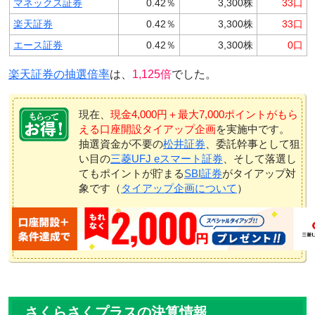
マネックス証券
0.42％
3,300株
33口
楽天証券
0.42％
3,300株
33口
エース証券
0.42％
3,300株
0口
楽天証券の抽選倍率
は、
1,125倍
でした。
現在、
現金4,000円＋最大7,000ポイントがもら
える口座開設タイアップ企画
を実施中です。
抽選資金が不要の
松井証券
、委託幹事として狙
い目の
三菱UFJ eスマート証券
、そして落選し
てもポイントが貯まる
SBI証券
がタイアップ対
象です（
タイアップ企画について
）
さくらさくプラスの決算情報