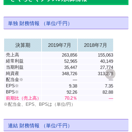
単独 財務情報 （単位/千円）
決算期
2019年7月
2018年7月
売上高
263,856
155,063
経常利益
52,965
40,149
当期利益
35,447
27,774
純資産
348,726
313,278
配当金
※
―
―
EPS
※
9.38
7.35
BPS
※
92.26
82.88
前期比（売上高）
70.2％
―
※配当金、EPS、BPSは（単位/円）
連結 財務情報 （単位/千円）