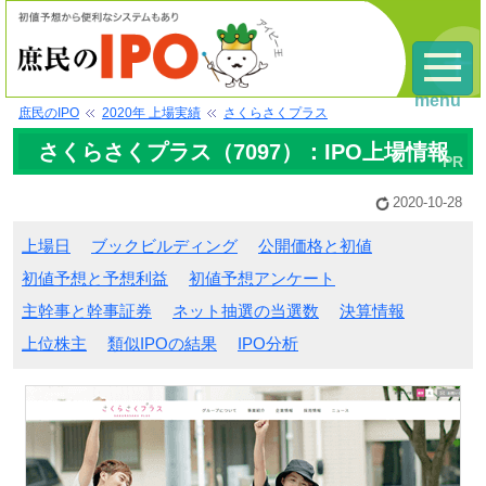
menu
庶民のIPO
2020年 上場実績
さくらさくプラス
さくらさくプラス（7097）：IPO上場情報
2020-10-28
上場日
ブックビルディング
公開価格と初値
初値予想と予想利益
初値予想アンケート
主幹事と幹事証券
ネット抽選の当選数
決算情報
上位株主
類似IPOの結果
IPO分析