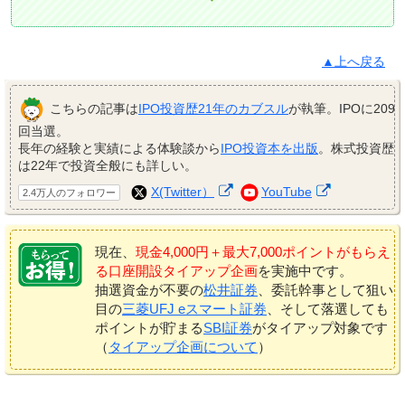
▲上へ戻る
こちらの記事は
IPO投資歴21年のカブスル
が執筆。IPOに209
回当選。
長年の経験と実績による体験談から
IPO投資本を出版
。株式投資歴
は22年で投資全般にも詳しい。
X(Twitter）
YouTube
2.4万人のフォロワー
現在、
現金4,000円＋最大7,000ポイントがもらえ
る口座開設タイアップ企画
を実施中です。
抽選資金が不要の
松井証券
、委託幹事として狙い
目の
三菱UFJ eスマート証券
、そして落選しても
ポイントが貯まる
SBI証券
がタイアップ対象です
（
タイアップ企画について
）