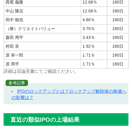
西尾 義隆
12.68％
180日
中山 隆志
12.68％
180日
田中 順也
4.80％
180日
（株）クリエイトバリュー
3.70％
180日
森田 周平
3.43％
180日
村田 良
1.92％
180日
原 幸一郎
1.71％
180日
原 周平
1.71％
180日
詳細は目論見書にてご確認ください。
参考記事
IPOのロックアップとは？ロックアップ解除後の株価へ
の影響は？
直近の類似IPOの上場結果