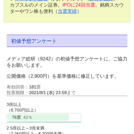
カブスルのメイン証券。
IPOに24回当選
。銘柄スカウ
ターやワン株も便利（
当選実績
）
初値予想アンケート
メディア総研（9242）の初値予想アンケートに、ご協力
をお願いします。
公開価格（2,900円）を基準価格に修正しています。
有効回答：
181
票
投票期限：
2021/9/1 (水) 23:59
まで
3倍以上
（8,700円以上）
76
票
42％
2.5倍以上～3倍未満
（7,250円以上～8,700円未満）