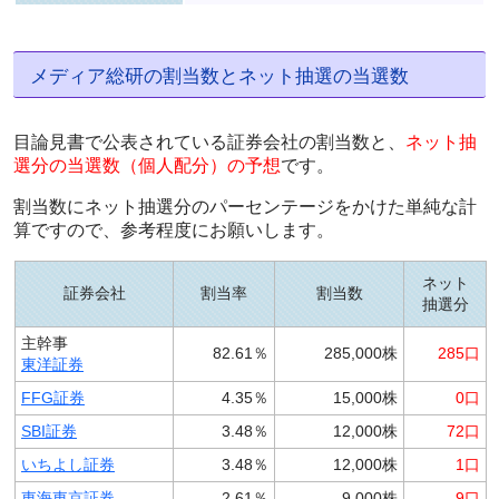
メディア総研の割当数とネット抽選の当選数
目論見書で公表されている証券会社の割当数と、
ネット抽
選分の当選数（個人配分）の予想
です。
割当数にネット抽選分のパーセンテージをかけた単純な計
算ですので、参考程度にお願いします。
ネット
証券会社
割当率
割当数
抽選分
主幹事
82.61％
285,000株
285口
東洋証券
FFG証券
4.35％
15,000株
0口
SBI証券
3.48％
12,000株
72口
いちよし証券
3.48％
12,000株
1口
東海東京証券
2.61％
9,000株
9口