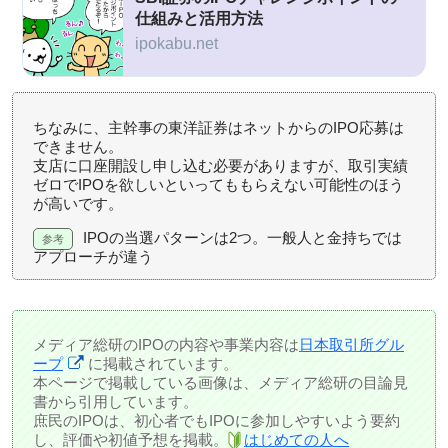
仕組みと活用方法
ipokabu.net
ちなみに、主幹事の東洋証券はネットからのIPO応募は
できません。
支店に口座開設し申し込む必要がありますが、取引実績
ゼロでIPOを欲しいといってももらえない可能性のほう
が高いです。
IPOの当選パターンは2つ。一般人と金持ちでは
アプローチが違う
メディア総研のIPOの内容や事業内容は
日本取引所グル
ープ
に掲載されています。
本ページで掲載している画像は、メディア総研の目論見
書から引用しています。
庶民のIPOは、初心者でもIPOに参加しやすいよう要約
し、評価や初値予想を掲載。
はじめての人へ