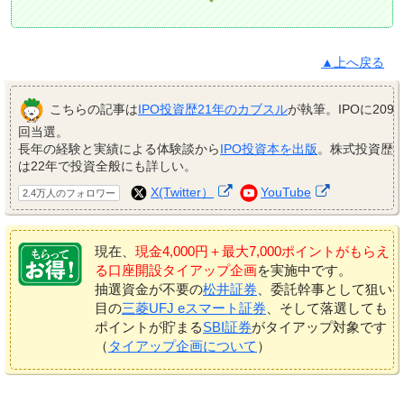
▲上へ戻る
こちらの記事は
IPO投資歴21年のカブスル
が執筆。IPOに209
回当選。
長年の経験と実績による体験談から
IPO投資本を出版
。株式投資歴
は22年で投資全般にも詳しい。
X(Twitter）
YouTube
2.4万人のフォロワー
現在、
現金4,000円＋最大7,000ポイントがもらえ
る口座開設タイアップ企画
を実施中です。
抽選資金が不要の
松井証券
、委託幹事として狙い
目の
三菱UFJ eスマート証券
、そして落選しても
ポイントが貯まる
SBI証券
がタイアップ対象です
（
タイアップ企画について
）