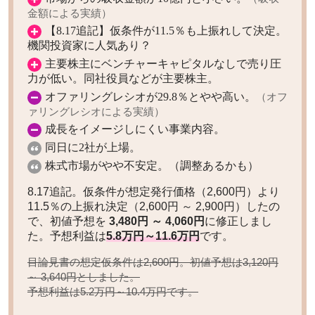
金額による実績）
【8.17追記】仮条件が11.5％も上振れして決定。
機関投資家に人気あり？
主要株主にベンチャーキャピタルなしで売り圧
力が低い。同社役員などが主要株主。
オファリングレシオが29.8％とやや高い。
（オフ
ァリングレシオによる実績）
成長をイメージしにくい事業内容。
同日に2社が上場。
株式市場がやや不安定。（調整あるかも）
8.17追記。仮条件が想定発行価格（2,600円）より
11.5％の上振れ決定（2,600円 ～ 2,900円）したの
で、初値予想を
3,480円 ～ 4,060円
に修正しまし
た。予想利益は
5.8万円～11.6万円
です。
目論見書の想定仮条件は2,600円。初値予想は
3,120円
としました。
～ 3,640円
予想利益は
です。
5.2万円～10.4万円