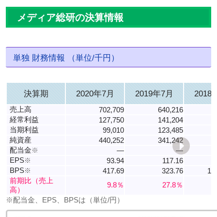
メディア総研の決算情報
単独 財務情報 （単位/千円）
決算期
2020年7月
2019年7月
2018
売上高
702,709
640,216
経常利益
127,750
141,204
当期利益
99,010
123,485
純資産
440,252
341,242
配当金
※
―
―
EPS
※
93.94
117.16
6
BPS
※
417.69
323.76
18
前期比（売上
9.8％
27.8％
高）
※配当金、EPS、BPSは（単位/円）