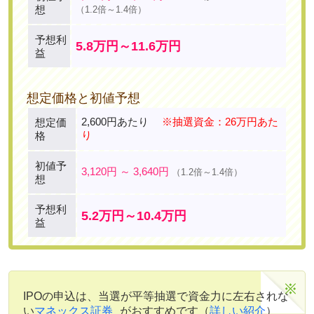
想
（1.2倍～1.4倍）
予想利
5.8万円～11.6万円
益
想定価格と初値予想
2,600円あたり
※抽選資金：26万円あた
想定価
り
格
初値予
3,120円 ～ 3,640円
（1.2倍～1.4倍）
想
予想利
5.2万円～10.4万円
益
IPOの申込は、当選が平等抽選で資金力に左右されな
い
マネックス証券
がおすすめです（
詳しい紹介
）