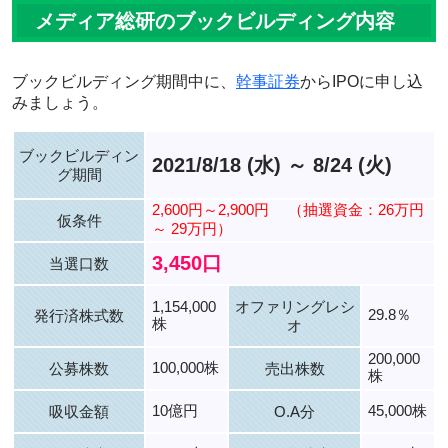
メディア総研のブックビルディング内容
ブックビルディング期間中に、
幹事証券
からIPOに申し込
みましょう。
ブックビルディン
2021/8/18 (水) ～ 8/24 (火)
グ期間
2,600円～2,900円
（抽選資金：26万円
仮条件
～ 29万円）
3,450口
当選口数
1,154,000
オファリングレシ
29.8％
発行済株式数
株
オ
200,000
100,000株
公募株数
売出株数
株
10億円
45,000株
吸収金額
O.A分