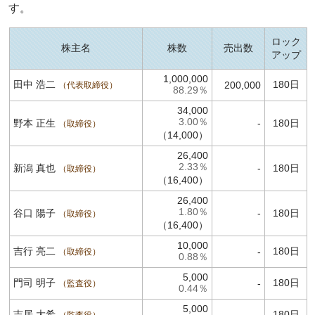
す。
ロック
株主名
株数
売出数
アップ
1,000,000
田中 浩二
180日
200,000
代表取締役
88.29％
34,000
3.00％
野本 正生
-
180日
取締役
（14,000）
26,400
2.33％
新潟 真也
-
180日
取締役
（16,400）
26,400
1.80％
谷口 陽子
-
180日
取締役
（16,400）
10,000
吉行 亮二
180日
-
取締役
0.88％
5,000
門司 明子
180日
-
監査役
0.44％
5,000
吉居 大希
180日