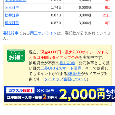
岡三証券
1.74％
6,000株
6口
松井証券
0.87％
3,000株
21口
極東証券
0.87％
3,000株
0口
委託幹事
である
岡三オンライン
は、委託数が公表されていませ
ん。
現在、
現金4,000円＋最大7,000ポイントがもら
える口座開設タイアップ企画
を実施中です。
抽選資金が不要の
松井証券
、委託幹事として狙
い目の
三菱UFJ eスマート証券
、そして落選し
てもポイントが貯まる
SBI証券
がタイアップ対
象です（
タイアップ企画について
）