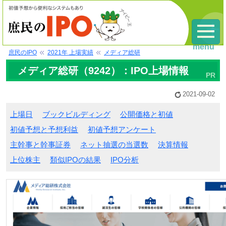
menu
庶民のIPO
2021年 上場実績
メディア総研
メディア総研（9242）：IPO上場情報
2021-09-02
上場日
ブックビルディング
公開価格と初値
初値予想と予想利益
初値予想アンケート
主幹事と幹事証券
ネット抽選の当選数
決算情報
上位株主
類似IPOの結果
IPO分析