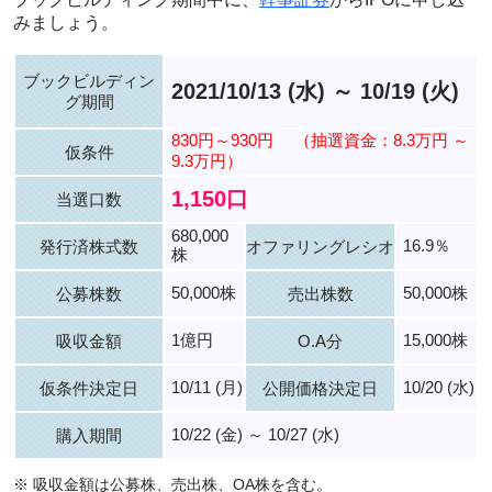
みましょう。
ブックビルディン
2021/10/13 (水) ～ 10/19 (火)
グ期間
830円～930円
（抽選資金：8.3万円 ～
仮条件
9.3万円）
1,150口
当選口数
680,000
16.9％
発行済株式数
オファリングレシオ
株
50,000株
50,000株
公募株数
売出株数
1億円
15,000株
吸収金額
O.A分
10/11 (月)
10/20 (水)
仮条件決定日
公開価格決定日
10/22 (金) ～ 10/27 (水)
購入期間
※ 吸収金額は公募株、売出株、OA株を含む。