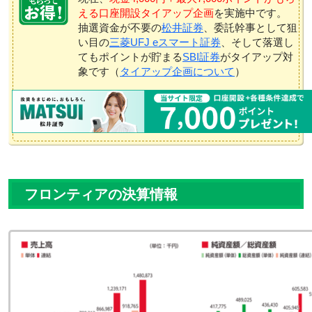
える口座開設タイアップ企画
を実施中です。
抽選資金が不要の
松井証券
、委託幹事として狙
い目の
三菱UFJ eスマート証券
、そして落選し
てもポイントが貯まる
SBI証券
がタイアップ対
象です（
タイアップ企画について
）
フロンティアの決算情報