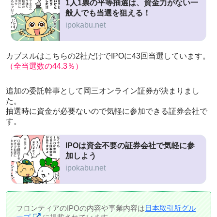
1人1票の平等抽選は、資金力がない一
般人でも当選を狙える！
ipokabu.net
カブスルはこちらの2社だけでIPOに43回当選しています。
（全当選数の44.3％）
追加の委託幹事として岡三オンライン証券が決まりまし
た。
抽選時に資金が必要ないので気軽に参加できる証券会社で
す。
IPOは資金不要の証券会社で気軽に参
加しよう
ipokabu.net
フロンティアのIPOの内容や事業内容は
日本取引所グル