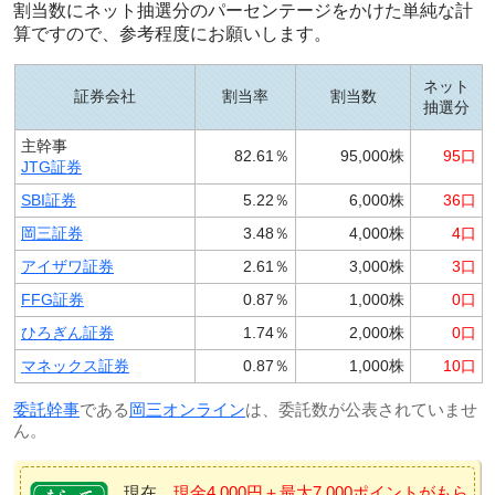
割当数にネット抽選分のパーセンテージをかけた単純な計
算ですので、参考程度にお願いします。
ネット
証券会社
割当率
割当数
抽選分
主幹事
82.61％
95,000株
95口
JTG証券
SBI証券
5.22％
6,000株
36口
岡三証券
3.48％
4,000株
4口
アイザワ証券
2.61％
3,000株
3口
FFG証券
0.87％
1,000株
0口
ひろぎん証券
1.74％
2,000株
0口
マネックス証券
0.87％
1,000株
10口
委託幹事
である
岡三オンライン
は、委託数が公表されていませ
ん。
現在、
現金4,000円＋最大7,000ポイントがもら