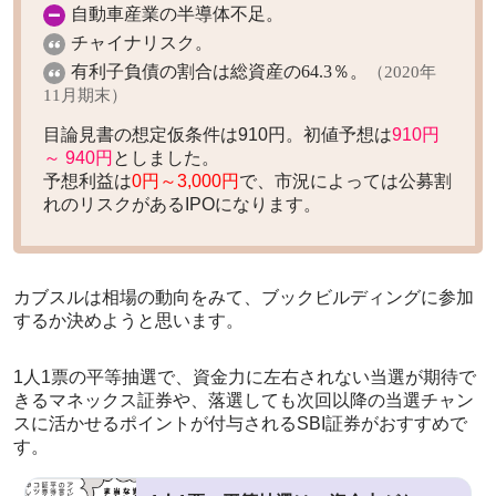
自動車産業の半導体不足。
チャイナリスク。
有利子負債の割合は総資産の64.3％。
（2020年
11月期末）
目論見書の想定仮条件は910円。初値予想は
910円
～ 940円
としました。
予想利益は
0円～3,000円
で、市況によっては公募割
れのリスクがあるIPOになります。
カブスルは相場の動向をみて、ブックビルディングに参加
するか決めようと思います。
1人1票の平等抽選で、資金力に左右されない当選が期待で
きるマネックス証券や、落選しても次回以降の当選チャン
スに活かせるポイントが付与されるSBI証券がおすすめで
す。