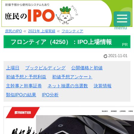
menu
庶民のIPO
2021年 上場実績
フロンティア
フロンティア（4250）：IPO上場情報
2021-11-01
上場日
ブックビルディング
公開価格と初値
初値予想と予想利益
初値予想アンケート
主幹事と幹事証券
ネット抽選の当選数
決算情報
類似IPOの結果
IPO分析