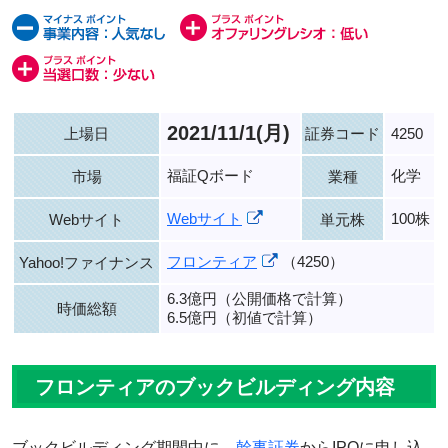
2021/11/1(月)
上場日
証券コード
4250
福証Qボード
化学
市場
業種
Webサイト
100株
Webサイト
単元株
フロンティア
（4250）
Yahoo!ファイナンス
6.3億円（公開価格で計算）
時価総額
6.5億円（初値で計算）
フロンティアのブックビルディング内容
ブックビルディング期間中に、
幹事証券
からIPOに申し込