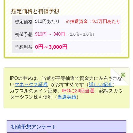
想定価格と初値予想
910円あたり
※抽選資金：9.1万円あたり
想定価格
910円 ～ 940円
初値予想
（1.0倍～1.0倍）
0円～3,000円
予想利益
IPOの申込は、当選が平等抽選で資金力に左右されな
い
マネックス証券
がおすすめです（
詳しい紹介
）
カブスルのメイン証券。
IPOに24回当選
。銘柄スカウ
ターやワン株も便利（
当選実績
）
初値予想アンケート