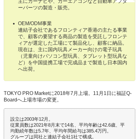
主にカーナビや、カーエアコンなど自動車アフタ
ーパーツの製造・販売。
OEM/ODM事業
連結子会社であるフロンティア香港の主たる事業
で、顧客の要望する商品の製造を受託しフロンテ
ィアが選定した工場にて製品化し、顧客に納品。
現在は、主に国内玩具メーカー向けの電子玩具
（児童向けパソコン型玩具、タブレット型玩具な
ど）を中国提携工場で完成品まで製造し日本国内
へ出荷。
TOKYO PRO Marketに2018年7月上場。11月1日に福証Q-
Boardへ上場市場の変更。
設立は2003年12月。
従業員数は2021年8月末で14名、平均年齢は42.6歳、平
均勤続年数は5.7年、平均年間給与は385.4万円。
グループは同社と連結子会社1社で構成。