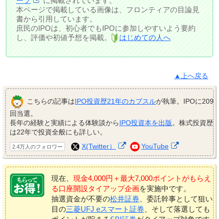
ープ
に掲載されています。
本ページで掲載している画像は、フロンティアの目論見
書から引用しています。
庶民のIPOは、初心者でもIPOに参加しやすいよう要約
し、評価や初値予想を掲載。
はじめての人へ
▲上へ戻る
こちらの記事は
IPO投資歴21年のカブスル
が執筆。IPOに209
回当選。
長年の経験と実績による体験談から
IPO投資本を出版
。株式投資歴
は22年で投資全般にも詳しい。
X(Twitter）
YouTube
2.4万人のフォロワー
現在、
現金4,000円＋最大7,000ポイントがもらえ
る口座開設タイアップ企画
を実施中です。
抽選資金が不要の
松井証券
、委託幹事として狙い
目の
三菱UFJ eスマート証券
、そして落選しても