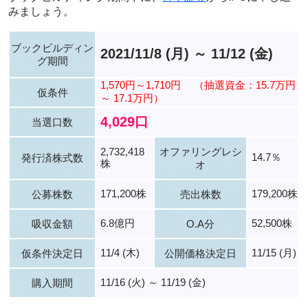
みましょう。
ブックビルディン
2021/11/8 (月) ～ 11/12 (金)
グ期間
1,570円～1,710円
（抽選資金：15.7万円
仮条件
～ 17.1万円）
4,029口
当選口数
2,732,418
オファリングレシ
14.7％
発行済株式数
株
オ
171,200株
179,200株
公募株数
売出株数
6.8億円
52,500株
吸収金額
O.A分
11/4 (木)
11/15 (月)
仮条件決定日
公開価格決定日
11/16 (火) ～ 11/19 (金)
購入期間