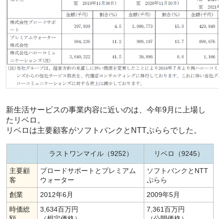
新生活サービスの事業内容に近いのは、今年9月に上場し
たリベロ。
リベロは主要顧客がソフトバンクとNTTぷららでした。
ラストワンマイル（9252）
リベロ（9245）
主要顧
ブロードサポートとプレミアム
ソフトバンクとNTT
客
ウォーター
ぷらら
創業
2012年6月
2009年5月
時価総
3,634百万円
7,361百万円
額
（想定価格）
（公開価格）