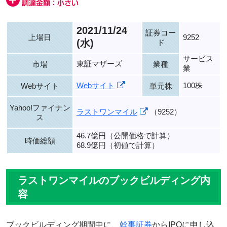
2021/11/24
証券コー
上場日
9252
(水)
ド
サービス
東証マザーズ
市場
業種
業
Webサイト
100株
Webサイト
単元株
Yahoo!ファイナン
ラストワンマイル
（9252）
ス
46.7億円（公開価格で計算）
時価総額
68.9億円（初値で計算）
ラストワンマイルのブックビルディング内
容
ブックビルディング期間中に、
幹事証券
からIPOに申し込