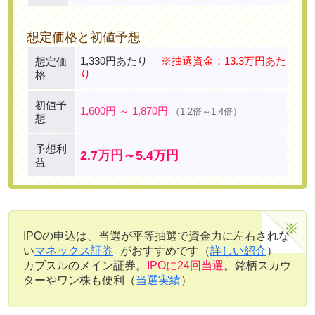
想定価格と初値予想
1,330円あたり
※抽選資金：13.3万円あた
想定価
り
格
初値予
1,600円 ～ 1,870円
（1.2倍～1.4倍）
想
予想利
2.7万円～5.4万円
益
IPOの申込は、当選が平等抽選で資金力に左右されな
い
マネックス証券
がおすすめです（
詳しい紹介
）
カブスルのメイン証券。
IPOに24回当選
。銘柄スカウ
ターやワン株も便利（
当選実績
）