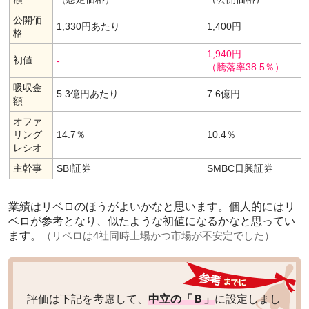
公開価
1,330円あたり
1,400円
格
1,940円
初値
-
（騰落率38.5％）
吸収金
5.3億円あたり
7.6億円
額
オファ
リング
14.7％
10.4％
レシオ
主幹事
SBI証券
SMBC日興証券
業績はリベロのほうがよいかなと思います。個人的にはリ
ベロが参考となり、似たような初値になるかなと思ってい
ます。
（リベロは4社同時上場かつ市場が不安定でした）
評価は下記を考慮して、
中立の「Ｂ」
に設定しまし