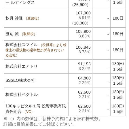
ー ルディングス
1.5倍
（26,900）
167,000
5.91％
秋月 帥謙
-
180日
取締役
（10,000）
108,900
渡辺 誠
180日
-
取締役
3.85％
株式会社スマイル
役員等により総
106,845
-
180日
株主の議決権の過半数が所有されてい
3.78％
る会社
180日/
91,155
株式会社エアトリ
-
3.22％
1.5倍
180日/
64,800
SSSEO株式会社
-
2.29％
1.5倍
180日/
62,500
株式会社ベクトル
-
2.21％
1.5倍
100キャピタル１号 投資事業有限
180日/
62,500
-
2.21％
責任組合
1.5倍
VC
※（）内の数値は、新株予約権による潜在株式数。
詳細は目論見書にてご確認ください。