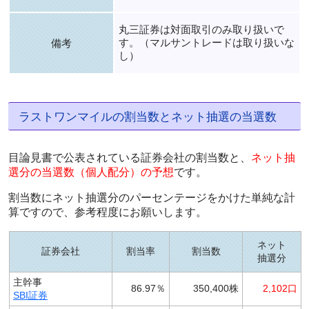
丸三証券は対面取引のみ取り扱いで
す。（マルサントレードは取り扱いな
備考
し）
ラストワンマイルの割当数とネット抽選の当選数
目論見書で公表されている証券会社の割当数と、
ネット抽
選分の当選数（個人配分）の予想
です。
割当数にネット抽選分のパーセンテージをかけた単純な計
算ですので、参考程度にお願いします。
ネット
証券会社
割当率
割当数
抽選分
主幹事
86.97％
350,400株
2,102口
SBI証券