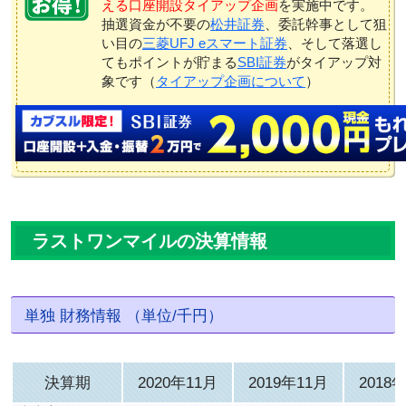
える口座開設タイアップ企画
を実施中です。
抽選資金が不要の
松井証券
、委託幹事として狙
い目の
三菱UFJ eスマート証券
、そして落選し
てもポイントが貯まる
SBI証券
がタイアップ対
象です（
タイアップ企画について
）
ラストワンマイルの決算情報
単独 財務情報 （単位/千円）
決算期
2020年11月
2019年11月
2018