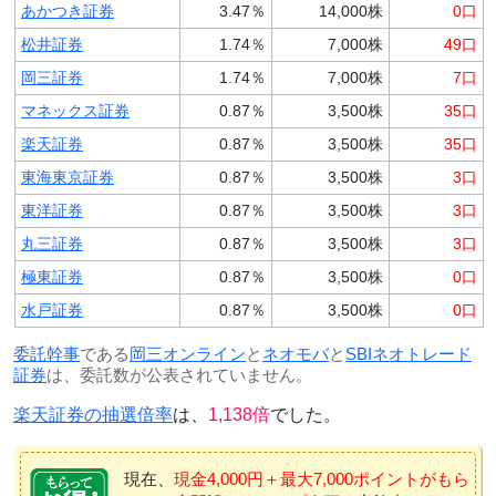
あかつき証券
3.47％
14,000株
0口
松井証券
1.74％
7,000株
49口
岡三証券
1.74％
7,000株
7口
マネックス証券
0.87％
3,500株
35口
楽天証券
0.87％
3,500株
35口
東海東京証券
0.87％
3,500株
3口
東洋証券
0.87％
3,500株
3口
丸三証券
0.87％
3,500株
3口
極東証券
0.87％
3,500株
0口
水戸証券
0.87％
3,500株
0口
委託幹事
である
岡三オンライン
と
ネオモバ
と
SBIネオトレード
証券
は、委託数が公表されていません。
楽天証券の抽選倍率
は、
1,138倍
でした。
現在、
現金4,000円＋最大7,000ポイントがもら