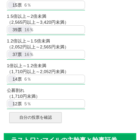
15
票
6％
1.5倍以上～2倍未満
（2,565円以上～3,420円未満）
39
票
16％
1.2倍以上～1.5倍未満
（2,052円以上～2,565円未満）
37
票
16％
1倍以上～1.2倍未満
（1,710円以上～2,052円未満）
14
票
6％
公募割れ
（1,710円未満）
12
票
5％
自分の投票を確認
ラストワンマイルの主幹事と幹事証券