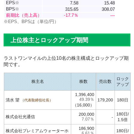
EPS
※
7.58
15.48
BPS
※
315.65
308.07
前期比（売上高）
-17.7％
―
※EPS、BPSは（単位/円）
上位株主とロックアップ期間
ラストワンマイルの上位10名の株主構成とロックアップ期
間です。
ロック
株主名
株数
売出数
アップ
1,396,400
49.39％
清水 望
179,200
180日
代表取締役社長
（16,000）
180日/
200,000
株式会社光通信
-
7.07％
1.5倍
186,900
株式会社プレミアムウォーターホ
180日/
6.61％
-