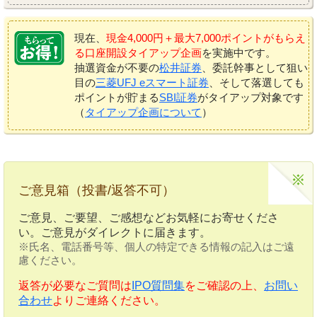
現在、
現金4,000円＋最大7,000ポイントがもらえ
る口座開設タイアップ企画
を実施中です。
抽選資金が不要の
松井証券
、委託幹事として狙い
目の
三菱UFJ eスマート証券
、そして落選しても
ポイントが貯まる
SBI証券
がタイアップ対象です
（
タイアップ企画について
）
ご意見箱（投書/返答不可）
ご意見、ご要望、ご感想などお気軽にお寄せくださ
い。ご意見がダイレクトに届きます。
※氏名、電話番号等、個人の特定できる情報の記入はご遠
慮ください。
返答が必要なご質問は
IPO質問集
をご確認の上、
お問い
合わせ
よりご連絡ください。