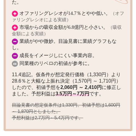
た。
オファリングレシオが14.7％とやや低い。
（オフ
ァリングレシオによる実績）
市場からの吸収金額が6.8億円と小さい。
（吸収
金額による実績）
業績がやや微妙。目論見書に業績グラフもな
し。
成長をイメージしにくい事業内容。
同業種のリベロの初値が参考に。
11.4追記。仮条件が想定発行価格（1,330円）より
28.6％と大幅な上振れ決定（1,570円 ～ 1,710円）
したので、初値予想を
2,060円 ～ 2,410円
に修正し
ました。予想利益は
3.5万円～7万円
です。
目論見書の想定仮条件は1,330円。初値予想は
1,600円
としました。
～ 1,870円
予想利益は
です。
2.7万円～5.4万円