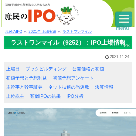
menu
庶民のIPO
2021年 上場実績
ラストワンマイル
ラストワンマイル（9252）：IPO上場情報
2021-11-24
上場日
ブックビルディング
公開価格と初値
初値予想と予想利益
初値予想アンケート
主幹事と幹事証券
ネット抽選の当選数
決算情報
上位株主
類似IPOの結果
IPO分析