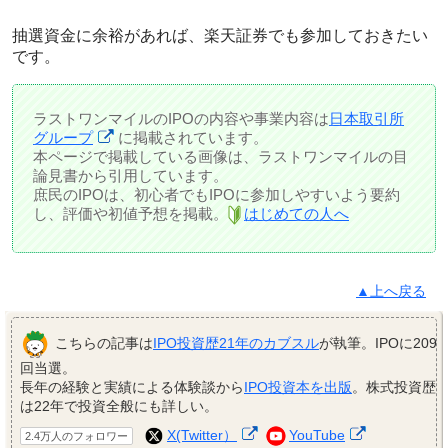
抽選資金に余裕があれば、楽天証券でも参加しておきたい
です。
ラストワンマイルのIPOの内容や事業内容は
日本取引所
グループ
に掲載されています。
本ページで掲載している画像は、ラストワンマイルの目
論見書から引用しています。
庶民のIPOは、初心者でもIPOに参加しやすいよう要約
し、評価や初値予想を掲載。
はじめての人へ
▲上へ戻る
こちらの記事は
IPO投資歴21年のカブスル
が執筆。IPOに209
回当選。
長年の経験と実績による体験談から
IPO投資本を出版
。株式投資歴
は22年で投資全般にも詳しい。
X(Twitter）
YouTube
2.4万人のフォロワー