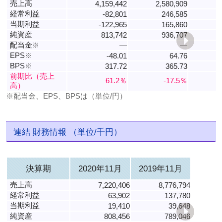
売上高
4,159,442
2,580,909
3
経常利益
-82,801
246,585
当期利益
-122,965
165,860
純資産
813,742
936,707
配当金
※
―
―
EPS
※
-48.01
64.76
BPS
※
317.72
365.73
前期比（売上
61.2％
-17.5％
高）
※配当金、EPS、BPSは（単位/円）
連結 財務情報 （単位/千円）
決算期
2020年11月
2019年11月
売上高
7,220,406
8,776,794
経常利益
63,902
137,780
当期利益
19,410
39,648
純資産
808,456
789,046