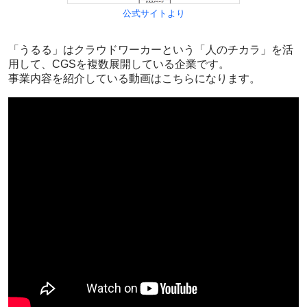
公式サイトより
「うるる」はクラウドワーカーという「人のチカラ」を活
用して、CGSを複数展開している企業です。
事業内容を紹介している動画はこちらになります。