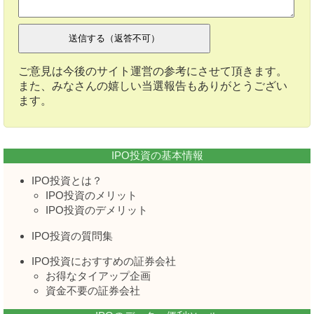
ご意見は今後のサイト運営の参考にさせて頂きます。
また、みなさんの嬉しい当選報告もありがとうござい
ます。
IPO投資の基本情報
IPO投資とは？
IPO投資のメリット
IPO投資のデメリット
IPO投資の質問集
IPO投資におすすめの証券会社
お得なタイアップ企画
資金不要の証券会社