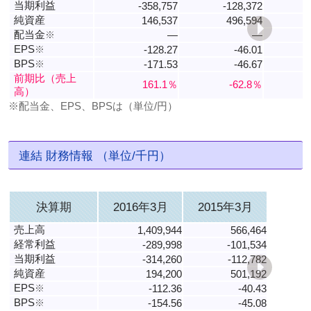
当期利益
-358,757
-128,372
純資産
146,537
496,594
配当金
※
―
―
EPS
※
-128.27
-46.01
BPS
※
-171.53
-46.67
前期比（売上
161.1％
-62.8％
高）
※配当金、EPS、BPSは（単位/円）
連結 財務情報 （単位/千円）
決算期
2016年3月
2015年3月
売上高
1,409,944
566,464
経常利益
-289,998
-101,534
当期利益
-314,260
-112,782
純資産
194,200
501,192
EPS
※
-112.36
-40.43
BPS
※
-154.56
-45.08