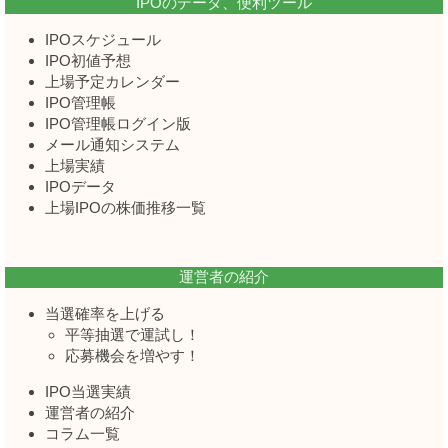
IPOのデータ、便利ツール
IPOスケジュール
IPO初値予想
上場予定カレンダー
IPO管理帳
IPO管理帳ログイン版
メール通知システム
上場実績
IPOデータ
上場IPOの株価推移一覧
運営者の紹介
当選確率を上げる
平等抽選で運試し！
応募機会を増やす！
IPO当選実績
運営者の紹介
コラム一覧