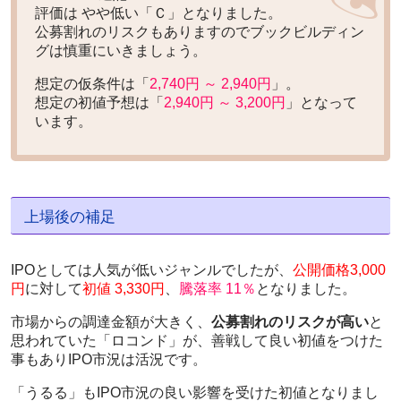
評価は
やや低い「Ｃ」
となりました。
公募割れのリスクもありますのでブックビルディン
グは慎重にいきましょう。
想定の仮条件は「
2,740円 ～ 2,940円
」。
想定の初値予想は「
2,940円 ～ 3,200円
」となって
います。
上場後の補足
IPOとしては人気が低いジャンルでしたが、
公開価格3,000
円
に対して
初値 3,330円
、
騰落率 11％
となりました。
市場からの調達金額が大きく、
公募割れのリスクが高い
と
思われていた「ロコンド」が、善戦して良い初値をつけた
事もありIPO市況は活況です。
「うるる」もIPO市況の良い影響を受けた初値となりまし