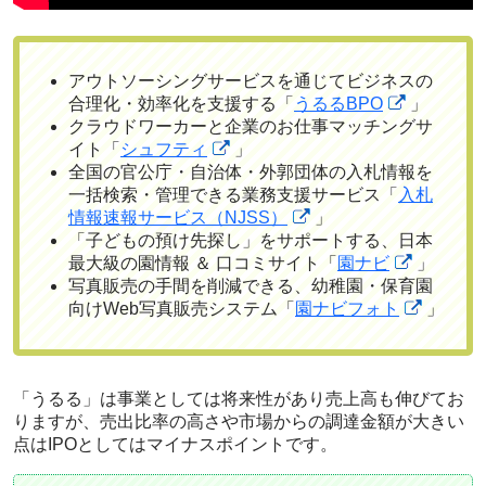
アウトソーシングサービスを通じてビジネスの
合理化・効率化を支援する「
うるるBPO
」
クラウドワーカーと企業のお仕事マッチングサ
イト「
シュフティ
」
全国の官公庁・自治体・外郭団体の入札情報を
一括検索・管理できる業務支援サービス「
入札
情報速報サービス（NJSS）
」
「子どもの預け先探し」をサポートする、日本
最大級の園情報 ＆ 口コミサイト「
園ナビ
」
写真販売の手間を削減できる、幼稚園・保育園
向けWeb写真販売システム「
園ナビフォト
」
「うるる」は事業としては将来性があり売上高も伸びてお
りますが、売出比率の高さや市場からの調達金額が大きい
点はIPOとしてはマイナスポイントです。