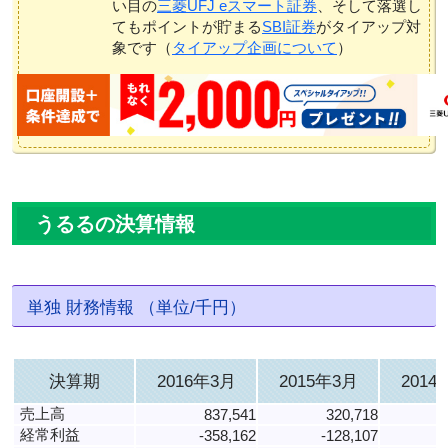
い目の
三菱UFJ eスマート証券
、そして落選し
てもポイントが貯まる
SBI証券
がタイアップ対
象です（
タイアップ企画について
）
うるるの決算情報
単独 財務情報 （単位/千円）
決算期
2016年3月
2015年3月
2014
売上高
837,541
320,718
経常利益
-358,162
-128,107