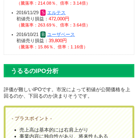
騰落率：214.08％、倍率：3.14倍
2016/11/29
エルテス
初値売り損益：
472,000円
騰落率：263.69％、倍率：3.64倍
2016/10/21
ユーザベース
初値売り損益：
39,800円
騰落率：15.86％、倍率：1.16倍
うるるのIPO分析
評価が難しいIPOです。市況によって初値が公開価格を上
回るのか、下回るのか決まりそうです。
- プラスポイント -
売上高は基本的には右肩上がり
事業内容に独自性があり、将来性もある