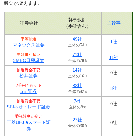
機会が増えます。
幹事数計
証券会社
主幹事
（委託含む）
49社
平等抽選
1社
マネックス証券
全体の54％
71社
主幹事が多い
11社
SMBC日興証券
全体の79％
14社
抽選資金不要
0社
松井証券
全体の16％
83社
2千円もらえる
8社
SBI証券
全体の92％
7社
抽選資金不要
0社
SBIネオトレード証券
全体の8％
委託幹事が多い
27社
三菱UFJ eスマート証
0社
全体の30％
券