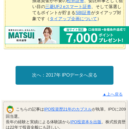
抽選資金が不要の
松井証券
、委託幹事として狙
い目の
三菱UFJ eスマート証券
、そして落選し
てもポイントが貯まる
SBI証券
がタイアップ対
象です（
タイアップ企画について
）
2017年 IPOデータへ戻る
▲上へ戻る
こちらの記事は
IPO投資歴21年のカブスル
が執筆。IPOに209
回当選。
長年の経験と実績による体験談から
IPO投資本を出版
。株式投資歴
は22年で投資全般にも詳しい。