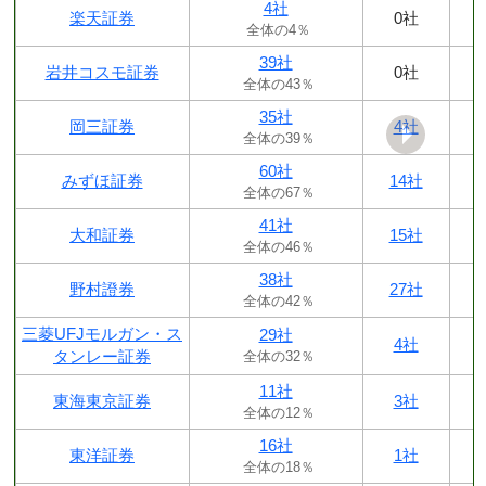
4社
楽天証券
0社
全体の4％
39社
岩井コスモ証券
0社
全体の43％
35社
岡三証券
4社
全体の39％
60社
みずほ証券
14社
全体の67％
41社
大和証券
15社
全体の46％
38社
野村證券
27社
全体の42％
三菱UFJモルガン・ス
29社
4社
タンレー証券
全体の32％
11社
東海東京証券
3社
全体の12％
16社
東洋証券
1社
全体の18％