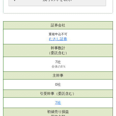
証券会社
重複申込不可
むさし証券
幹事数計
（委託含む）
7社
全体の8％
主幹事
0社
引受幹事
（委託含む）
7社
初値売り損益