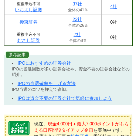
37社
重複申込不可
4社
いちよし証券
全体の41％
23社
極東証券
0社
全体の26％
7社
重複申込不可
0社
むさし証券
全体の8％
参考記事
IPOにおすすめの証券会社
IPOの当選回数が多い証券会社や、資金不要の証券会社などの
紹介。
IPOの当選確率を上げる方法
IPO当選のコツを抑えて参加。
IPOは資金不要の証券会社で気軽に参加しよう
現在、
現金4,000円＋最大7,000ポイントがもら
える口座開設タイアップ企画
を実施中です。