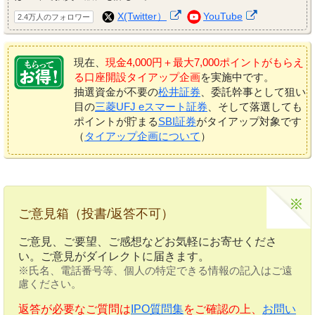
X(Twitter）
YouTube
2.4万人のフォロワー
現在、
現金4,000円＋最大7,000ポイントがもらえ
る口座開設タイアップ企画
を実施中です。
抽選資金が不要の
松井証券
、委託幹事として狙い
目の
三菱UFJ eスマート証券
、そして落選しても
ポイントが貯まる
SBI証券
がタイアップ対象です
（
タイアップ企画について
）
ご意見箱（投書/返答不可）
ご意見、ご要望、ご感想などお気軽にお寄せくださ
い。ご意見がダイレクトに届きます。
※氏名、電話番号等、個人の特定できる情報の記入はご遠
慮ください。
返答が必要なご質問は
IPO質問集
をご確認の上、
お問い