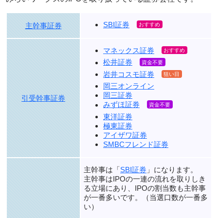
SBI証券
主幹事証券
マネックス証券
松井証券
岩井コスモ証券
岡三オンライン
岡三証券
引受幹事証券
みずほ証券
東洋証券
極東証券
アイザワ証券
SMBCフレンド証券
主幹事は「
SBI証券
」になります。
主幹事はIPOの一連の流れを取りしき
る立場にあり、
IPOの割当数も主幹事
が一番多い
です。（
当選口数が一番多
い
）