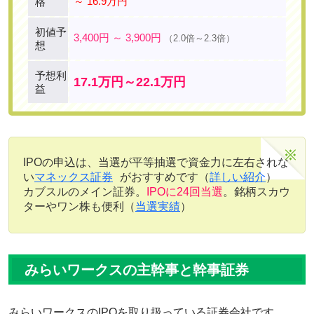
～ 16.9万円
格
初値予
3,400円 ～ 3,900円
（2.0倍～2.3倍）
想
予想利
17.1万円～22.1万円
益
IPOの申込は、当選が平等抽選で資金力に左右されな
い
マネックス証券
がおすすめです（
詳しい紹介
）
カブスルのメイン証券。
IPOに24回当選
。銘柄スカウ
ターやワン株も便利（
当選実績
）
みらいワークスの主幹事と幹事証券
みらいワークスのIPOを取り扱っている証券会社です。