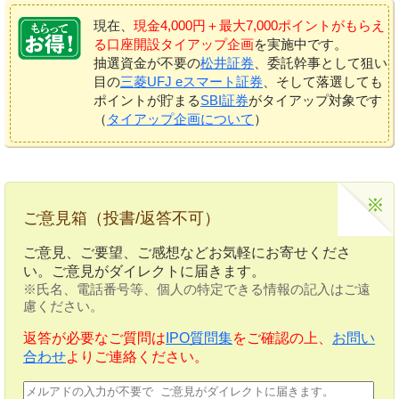
現在、
現金4,000円＋最大7,000ポイントがもらえ
る口座開設タイアップ企画
を実施中です。
抽選資金が不要の
松井証券
、委託幹事として狙い
目の
三菱UFJ eスマート証券
、そして落選しても
ポイントが貯まる
SBI証券
がタイアップ対象です
（
タイアップ企画について
）
ご意見箱（投書/返答不可）
ご意見、ご要望、ご感想などお気軽にお寄せくださ
い。ご意見がダイレクトに届きます。
※氏名、電話番号等、個人の特定できる情報の記入はご遠
慮ください。
返答が必要なご質問は
IPO質問集
をご確認の上、
お問い
合わせ
よりご連絡ください。