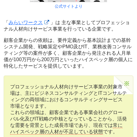
公式サイトより
「
みらいワークス
」は 主な事業としてプロフェッショ
ナル人材向けサービス事業を行っている企業です。
顧客企業からの依頼は、要件定義から基本設計までの基幹
システム開発、戦略策定やPMO及びIT、業務改善コンサル
ティング等の案件が多く、顧客企業から発注される
人月単
価が100万円から200万円といったハイスペック層の個人に
特化したサービス
を提供しています。
プロフェッショナル人材向けサービス事業の対象市
場は、主にビジネスコンサルティングとITコンサルテ
ィングの両領域におけるコンサルティングサービス
市場となります。
これらの領域は、顧客企業である事業会社のグロー
バル化及びIT戦略の中核となっていることから、活発
な需要を背景とした成長市場であり、現在では
常に
ハイスペック層の人材が不足している状態
です。