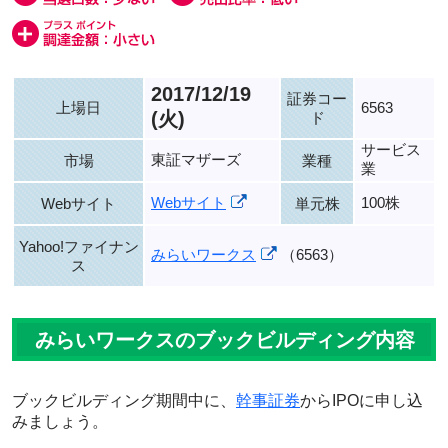
2017/12/19
証券コー
上場日
6563
(火)
ド
サービス
東証マザーズ
市場
業種
業
Webサイト
100株
Webサイト
単元株
Yahoo!ファイナン
みらいワークス
（6563）
ス
みらいワークスのブックビルディング内容
ブックビルディング期間中に、
幹事証券
からIPOに申し込
みましょう。