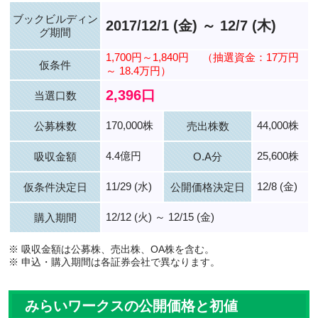
ブックビルディン
2017/12/1 (金) ～ 12/7 (木)
グ期間
1,700円～1,840円
（抽選資金：17万円
仮条件
～ 18.4万円）
2,396口
当選口数
170,000株
44,000株
公募株数
売出株数
4.4億円
25,600株
吸収金額
O.A分
11/29 (水)
12/8 (金)
仮条件決定日
公開価格決定日
12/12 (火) ～ 12/15 (金)
購入期間
※ 吸収金額は公募株、売出株、OA株を含む。
※ 申込・購入期間は各証券会社で異なります。
みらいワークスの公開価格と初値