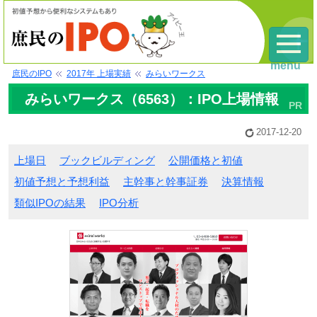
menu
庶民のIPO
2017年 上場実績
みらいワークス
みらいワークス（6563）：IPO上場情報
2017-12-20
上場日
ブックビルディング
公開価格と初値
初値予想と予想利益
主幹事と幹事証券
決算情報
類似IPOの結果
IPO分析