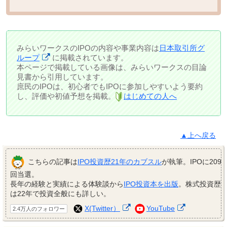
みらいワークスのIPOの内容や事業内容は
日本取引所グ
ループ
に掲載されています。
本ページで掲載している画像は、みらいワークスの目論
見書から引用しています。
庶民のIPOは、初心者でもIPOに参加しやすいよう要約
し、評価や初値予想を掲載。
はじめての人へ
▲上へ戻る
こちらの記事は
IPO投資歴21年のカブスル
が執筆。IPOに209
回当選。
長年の経験と実績による体験談から
IPO投資本を出版
。株式投資歴
は22年で投資全般にも詳しい。
X(Twitter）
YouTube
2.4万人のフォロワー