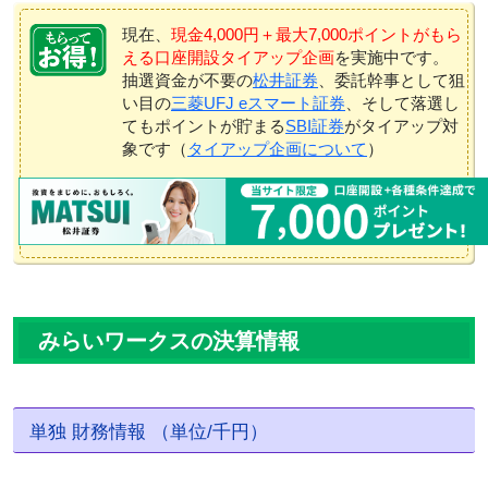
現在、
現金4,000円＋最大7,000ポイントがもら
える口座開設タイアップ企画
を実施中です。
抽選資金が不要の
松井証券
、委託幹事として狙
い目の
三菱UFJ eスマート証券
、そして落選し
てもポイントが貯まる
SBI証券
がタイアップ対
象です（
タイアップ企画について
）
みらいワークスの決算情報
単独 財務情報 （単位/千円）