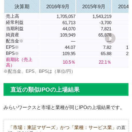
決算期
2016年9月
2015年9月
2014
売上高
1,705,057
1,543,219
1
経常利益
61,713
-3,700
当期利益
44,070
7,821
純資産
109,949
65,878
配当金
※
―
―
EPS
※
44.07
7.82
14
BPS
※
109.95
65.88
29
前期比（売上
10.5％
22.1％
高）
※配当金、EPS、BPSは（単位/円）
直近の類似IPOの上場結果
みらいワークスと市場と業種が同じIPOの上場結果です。
「市場：東証マザーズ」かつ「業種：サービス業」
の直