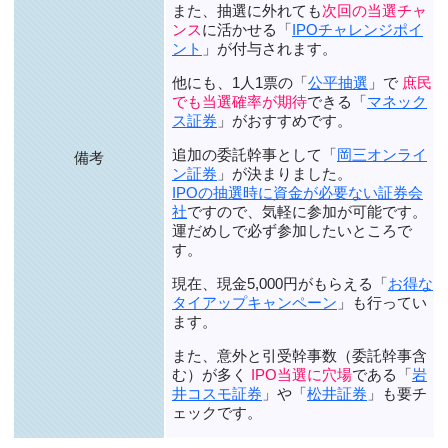
また、抽選に外れても
次回の当選チャ
ンス
に活かせる「
IPOチャレンジポイ
ント
」が付与されます。
他にも、1人1票の「
公平抽選
」で
庶民
でも当選確率が期待
できる「
マネック
ス証券
」がおすすめです。
追加の委託幹事として「
岡三オンライ
備考
ン証券
」が決まりました。
IPOの抽選時に資金が必要ない証券会
社
ですので、気軽に参加が可能です。
運だめしで必ず参加したいところで
す。
現在、
現金5,000円がもらえる
「
お得な
タイアップキャンペーン
」も行ってい
ます。
また、意外と引受幹事数（委託幹事含
む）が多く
IPO当選に穴場
である「
岩
井コスモ証券
」や「
松井証券
」も要チ
ェックです。