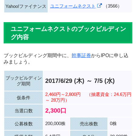
ユニフォームネクスト
（3566）
Yahoo!ファイナンス
ユニフォームネクストのブックビルディン
グ内容
ブックビルディング期間中に、
幹事証券
からIPOに申し込
みましょう。
ブックビルディン
2017/6/29 (木) ～ 7/5 (水)
グ期間
2,460円～2,800円
（抽選資金：24.6万円
仮条件
～ 28万円）
2,300口
当選口数
200,000株
0株
公募株数
売出株数