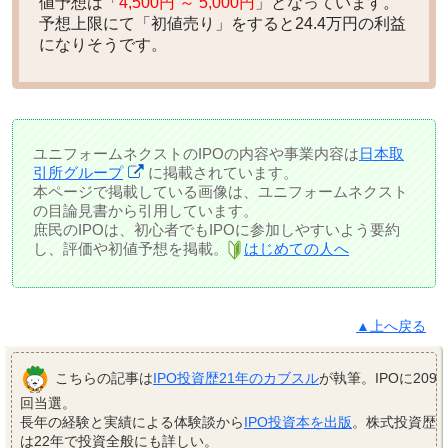
値予想は「
4,500円 ～ 5,000円
」となっています。
予想上限にて「初値売り」をすると
24.4万円の利益
になりそうです。
ユニフォームネクストのIPOの内容や事業内容は
日本取
引所グループ
に掲載されています。
本ページで掲載している画像は、ユニフォームネクスト
の目論見書から引用しています。
庶民のIPOは、初心者でもIPOに参加しやすいよう要約
し、評価や初値予想を掲載。
はじめての人へ
▲上へ戻る
こちらの記事は
IPO投資歴21年のカブスル
が執筆。IPOに209
回当選。
長年の経験と実績による体験談から
IPO投資本を出版
。株式投資歴
は22年で投資全般にも詳しい。