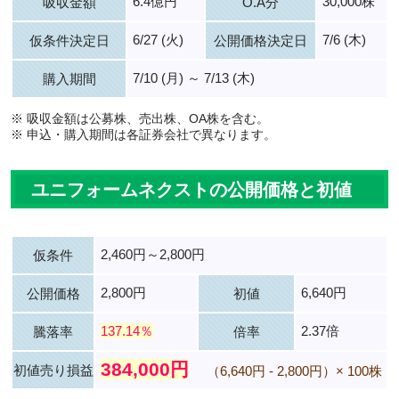
6.4億円
30,000株
吸収金額
O.A分
6/27 (火)
7/6 (木)
仮条件決定日
公開価格決定日
7/10 (月) ～ 7/13 (木)
購入期間
※ 吸収金額は公募株、売出株、OA株を含む。
※ 申込・購入期間は各証券会社で異なります。
ユニフォームネクストの公開価格と初値
2,460円～2,800円
仮条件
2,800円
6,640円
公開価格
初値
137.14％
2.37倍
騰落率
倍率
384,000円
初値売り損益
（6,640円 - 2,800円）× 100株