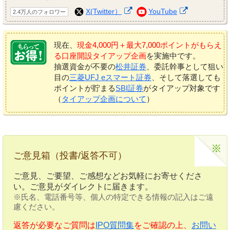
X(Twitter）
YouTube
2.4万人のフォロワー
現在、
現金4,000円＋最大7,000ポイントがもらえ
る口座開設タイアップ企画
を実施中です。
抽選資金が不要の
松井証券
、委託幹事として狙い
目の
三菱UFJ eスマート証券
、そして落選しても
ポイントが貯まる
SBI証券
がタイアップ対象です
（
タイアップ企画について
）
ご意見箱（投書/返答不可）
ご意見、ご要望、ご感想などお気軽にお寄せくださ
い。ご意見がダイレクトに届きます。
※氏名、電話番号等、個人の特定できる情報の記入はご遠
慮ください。
返答が必要なご質問は
IPO質問集
をご確認の上、
お問い