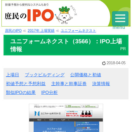
menu
庶民のIPO
2017年 上場実績
ユニフォームネクスト
ユニフォームネクスト（3566）：IPO上場
情報
2018-04-05
上場日
ブックビルディング
公開価格と初値
初値予想と予想利益
主幹事と幹事証券
決算情報
類似IPOの結果
IPO分析