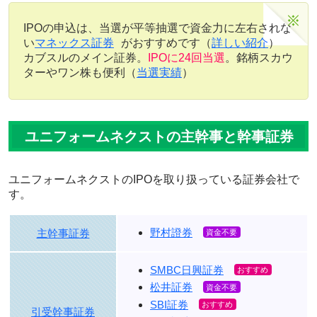
IPOの申込は、当選が平等抽選で資金力に左右されな
い
マネックス証券
がおすすめです（
詳しい紹介
）
カブスルのメイン証券。
IPOに24回当選
。銘柄スカウ
ターやワン株も便利（
当選実績
）
ユニフォームネクストの主幹事と幹事証券
ユニフォームネクストのIPOを取り扱っている証券会社で
す。
野村證券
主幹事証券
SMBC日興証券
松井証券
SBI証券
引受幹事証券