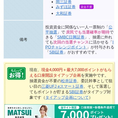
岡三証券
みずほ証券
大和証券
投資資金に関係ない一人一票制の「
公
平抽選
」で
庶民でも当選確率が期待
で
きる「
SMBC日興証券
」、抽選に外れ
備考
ても
次回の当選チャンス
に活かせる「
I
POチャレンジポイント
」が付与される
「
SBI証券
」がおすすめです。
現在、
現金4,000円＋最大7,000ポイントがもら
える口座開設タイアップ企画
を実施中です。
抽選資金が不要の
松井証券
、委託幹事として狙
い目の
三菱UFJ eスマート証券
、そして落選し
てもポイントが貯まる
SBI証券
がタイアップ対
象です（
タイアップ企画について
）