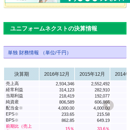
ユニフォームネクストの決算情報
単独 財務情報 （単位/千円）
決算期
2016年12月
2015年12月
2014
売上高
2,934,346
2,552,492
1
経常利益
314,123
282,910
当期利益
218,419
192,077
純資産
806,589
606,866
配当金
※
4,000.00
4,000.00
EPS
※
233.65
215.58
3
BPS
※
862.85
649.19
8
前期比（売上
15％
33.6％