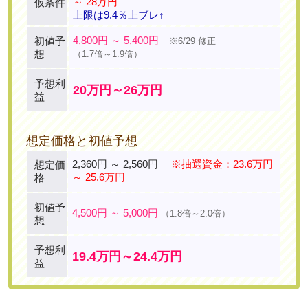
～ 28万円
仮条件
上限は9.4％上ブレ↑
4,800円 ～ 5,400円
初値予
※6/29 修正
想
（1.7倍～1.9倍）
予想利
20万円～26万円
益
想定価格と初値予想
2,360円 ～ 2,560円
※抽選資金：23.6万円
想定価
～ 25.6万円
格
初値予
4,500円 ～ 5,000円
（1.8倍～2.0倍）
想
予想利
19.4万円～24.4万円
益