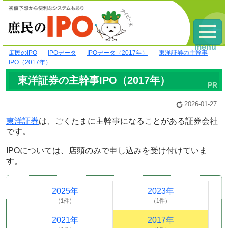
menu
庶民のIPO
IPOデータ
IPOデータ（2017年）
東洋証券の主幹事
IPO（2017年）
東洋証券の主幹事IPO（2017年）
2026-01-27
東洋証券
は、ごくたまに主幹事になることがある証券会社
です。
IPOについては、店頭のみで申し込みを受け付けていま
す。
2025年
2023年
（1件）
（1件）
2021年
2017年