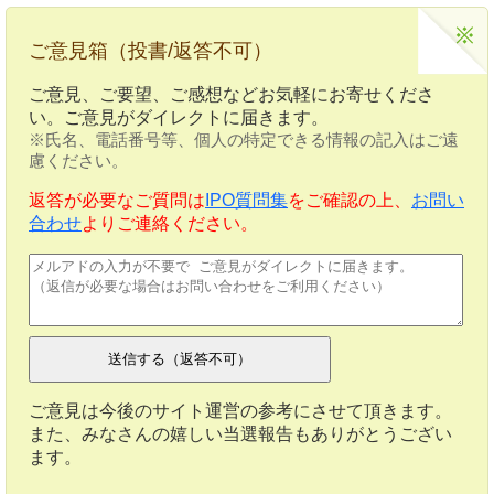
ご意見箱（投書/返答不可）
ご意見、ご要望、ご感想などお気軽にお寄せくださ
い。ご意見がダイレクトに届きます。
※氏名、電話番号等、個人の特定できる情報の記入はご遠
慮ください。
返答が必要なご質問は
IPO質問集
をご確認の上、
お問い
合わせ
よりご連絡ください。
ご意見は今後のサイト運営の参考にさせて頂きます。
また、みなさんの嬉しい当選報告もありがとうござい
ます。