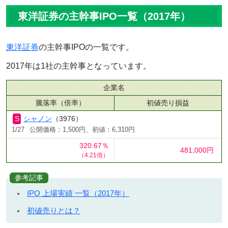
東洋証券の主幹事IPO一覧（2017年）
東洋証券
の主幹事IPOの一覧です。
2017年は1社の主幹事となっています。
企業名
騰落率（倍率）
初値売り損益
シャノン
（3976）
1/27
公開価格：1,500円、初値：6,310円
320.67％
481,000円
（4.21倍）
参考記事
IPO 上場実績 一覧（2017年）
初値売りとは？