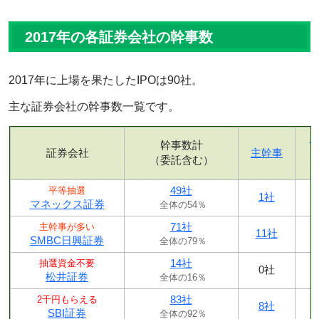
2017年の各証券会社の幹事数
2017年に上場を果たしたIPOは90社。
主な証券会社の幹事数一覧です。
幹事数計
証券会社
主幹事
（委託含む）
49社
平等抽選
1社
マネックス証券
全体の54％
71社
主幹事が多い
11社
SMBC日興証券
全体の79％
14社
抽選資金不要
0社
松井証券
全体の16％
83社
2千円もらえる
8社
SBI証券
全体の92％