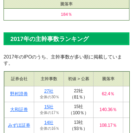
騰落率
184％
2017年の主幹事数ランキング
2017年のIPOのうち、主幹事数が多い順に掲載していま
す。
証券会社
主幹事数
初値 > 公募
騰落率
22社
27社
野村證券
62.4％
（81％）
全体の30％
15社
15社
大和証券
140.36％
（100％）
全体の17％
13社
14社
みずほ証券
108.17％
（93％）
全体の16％