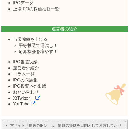
IPOデータ
上場IPOの株価推移一覧
運営者の紹介
当選確率を上げる
平等抽選で運試し！
応募機会を増やす！
IPO当選実績
運営者の紹介
コラム一覧
IPOの問題集
IPO投資本の出版
お問い合わせ
X(Twitter）
YouTube
本サイト「庶民のIPO」は、情報の提供を目的として運営しており