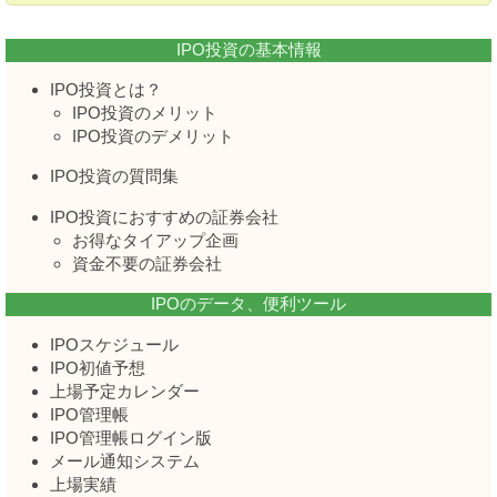
IPO投資の基本情報
IPO投資とは？
IPO投資のメリット
IPO投資のデメリット
IPO投資の質問集
IPO投資におすすめの証券会社
お得なタイアップ企画
資金不要の証券会社
IPOのデータ、便利ツール
IPOスケジュール
IPO初値予想
上場予定カレンダー
IPO管理帳
IPO管理帳ログイン版
メール通知システム
上場実績