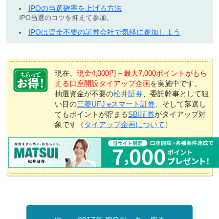
IPOの当選確率を上げる方法
IPO当選のコツを抑えて参加。
IPOは資金不要の証券会社で気軽に参加しよう
現在、
現金4,000円＋最大7,000ポイントがもら
える口座開設タイアップ企画
を実施中です。
抽選資金が不要の
松井証券
、委託幹事として狙
い目の
三菱UFJ eスマート証券
、そして落選し
てもポイントが貯まる
SBI証券
がタイアップ対
象です（
タイアップ企画について
）