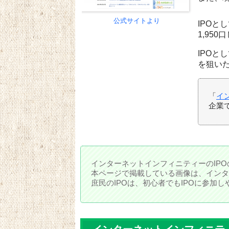
公式サイトより
IPOと
1,95
IPOと
を狙い
「
イ
企業
インターネットインフィニティーのIP
本ページで掲載している画像は、インタ
庶民のIPOは、初心者でもIPOに参加