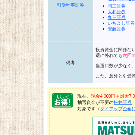
引受幹事証券
岡三証券
大和証券
丸三証券
いちよし証券
安藤証券
投資資金に関係な
選に外れても
次回
備考
当選口数が少なく
また、意外と引受
現在、
現金4,000円＋最大
抽選資金が不要の
松井証券
対象です（
タイアップ企画