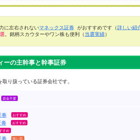
金力に左右されない
マネックス証券
がおすすめです（
詳しい紹
当選
。銘柄スカウターやワン株も便利（
当選実績
）
ィーの主幹事と幹事証券
Oを取り扱っている証券会社です。
証券
証券
証券