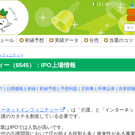
はじめての人へ
ジュール
初値予想
実績データ
分売
当選のコツ
ンフィニティー
ー（6545）：IPO上場情報
グ
公開価格と初値
初値予想と予想利益
主幹事と幹事証券
決算情
ターネットインフィニティー
」は
「介護」と「インターネッ
介護のカタチを創造している企業です。
事業はIPOでは人気が高いです。
現代の介護問題においてITが担える役割も多く
将来性がある事