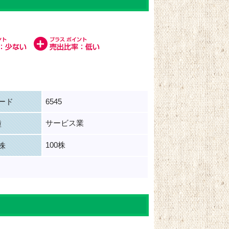
ード
6545
サービス業
種
100株
株