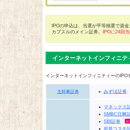
IPOの申込は、当選が平等抽選で資
カブスルのメイン証券。
IPOに24回
インターネットインフィニテ
インターネットインフィニティーのIP
みずほ証券
主幹事証券
マネックス
SMBC日興
SBI証券
岩井コスモ