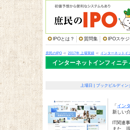
IPOとは？
質問集
IPOスケ
庶民のIPO
2017年 上場実績
インターネットイ
インターネットインフィニティ
上場日
ブックビルディン
「
イン
新しい
IT関連
また、