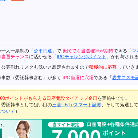
い一人一票制の「
公平抽選
」で
庶民でも当選確率が期待
できる「
マ
の当選チャンス
に活かせる「
IPOチャレンジポイント
」が付与され
、公募割れリスクも低いと想定されますので
積極的に応募
していき
幹事数（委託幹事含む）が多く
IPO当選に穴場
である「
岩井コスモ
7,000ポイントがもらえる口座開設タイアップ企画
を実施中です。
、委託幹事として狙い目の
三菱UFJ eスマート証券
、そして落選し
について
）