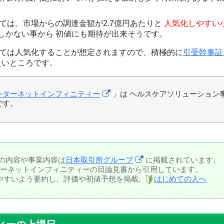
しては、市場からの調達金額が2.7億円あたりと
人気化しやすい
0口しかない事から
初値にも期待
が出来そうです。
しては人気化することが想定されますので、積極的に
引受幹事証
たいところです。
ンターネットインフィニティー
」は ヘルスケアソリューション
です。
Oの内容や事業内容は
日本取引所グループ
に掲載されています。
ーネットインフィニティーの目論見書から引用しています。
しやすいよう要約し、評価や初値予想を掲載。
はじめての人へ