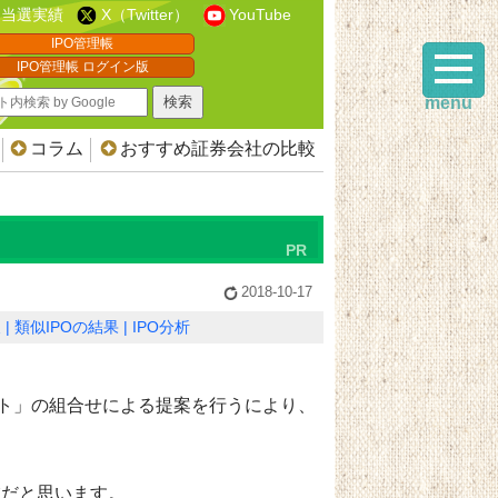
当選実績
X（Twitter）
YouTube
IPO管理帳
IPO管理帳 ログイン版
menu
コラム
おすすめ証券会社の比較
2018-10-17
報
類似IPOの結果
IPO分析
ト」の組合せによる提案
を行うにより、
業
だと思います。