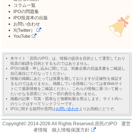
コラム一覧
IPOの問題集
IPO投資本の出版
お問い合わせ
X(Twitter）
YouTube
本サイト「庶民のIPO」は、情報の提供を目的として運営しており
投資の勧誘を目的とするものではありません。
IPOの抽選・申し込みに関しては、対象企業の目論見書をご確認し
自己責任にて行なってください。
情報の掲載にあたっては慎重を期しておりますが正確性を保証す
るものではありません。掲載している情報については各Webサイ
トにて最新情報をご確認ください。これらの情報に基づいて被っ
たいかなる損害について一切の責任を負いません。
掲載の記事・写真・図表など無断転載を禁止します。サイト内へ
のリンクはすべてリンクフリーです。
IPOに関する疑問や質問は
お問い合わせ
よりお気軽にどうぞ。
Copyright© 2014-2026 All Rights Reserved.
庶民のIPO
運営
者情報
個人情報保護方針