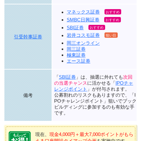
マネックス証券
SMBC日興証券
SBI証券
岩井コスモ証券
引受幹事証券
岡三オンライン
岡三証券
極東証券
エース証券
「
SBI証券
」は、抽選に外れても
次回
の当選チャンス
に活かせる「
IPOチャ
レンジポイント
」が付与されます。
公募割れのリスクもありますので、
「I
備考
POチャレンジポイント」狙い
でブック
ビルディングに参加するのも有効な手
です。
現在、
現金4,000円＋最大7,000ポイントがもら
える口座開設タイアップ企画
を実施中です。