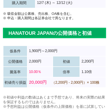
12/7 (木) ～ 12/12 (火)
購入期間
※ 吸収金額は公募株、売出株、OA株を含む。
※ 申込・購入期間は各証券会社で異なります。
HANATOUR JAPANの公開価格と初値
1,900円～2,000円
仮条件
2,000円
2,200円
公開価格
初値
10.00％
1.10倍
騰落率
倍率
20,000円
初値売り損益
（2,200円 - 2,000円）× 100株
※初値や利益の数値はあくまで予想であり、将来の実際の結果
を保証するものではありません。
※予想利益は公開価格（仮条件の上限価格）を基に試算してい