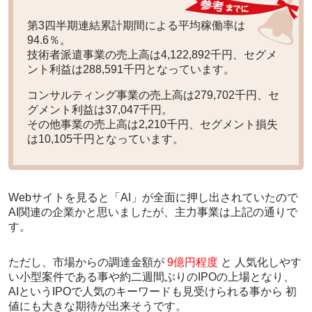
第3四半期連結累計期間による平均稼働率は
94.6％。
技術者派遣事業の売上高は4,122,892千円、セグメ
ント利益は288,591千円となっています。
コンサルティング事業の売上高は279,702千円、セ
グメント利益は37,047千円。
その他事業の売上高は2,210千円、セグメント損失
は10,105千円となっています。
Webサイトを見ると「AI」が全面に押し出されていたので
AI関連の企業かと思いましたが、主力事業は上記の通りで
す。
ただし、市場からの調達金額が
9億円程度
と
人気化しやす
い小型案件
である事や約二週間ぶりのIPOの上場となり、
AIというIPOで人気のキーワード
も見受けられる事から
初
値にも大きな期待
が出来そうです。