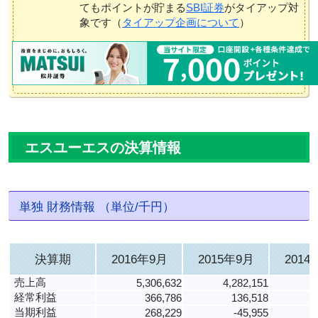
てもポイントが貯まる
SBI証券
がタイアップ対
象です（
タイアップ企画について
）
エスユーエスの決算情報
単独 財務情報 （単位/千円）
決算期
2016年9月
2015年9月
2014
売上高
5,306,632
4,282,151
3
経常利益
366,786
136,518
当期利益
268,229
-45,955