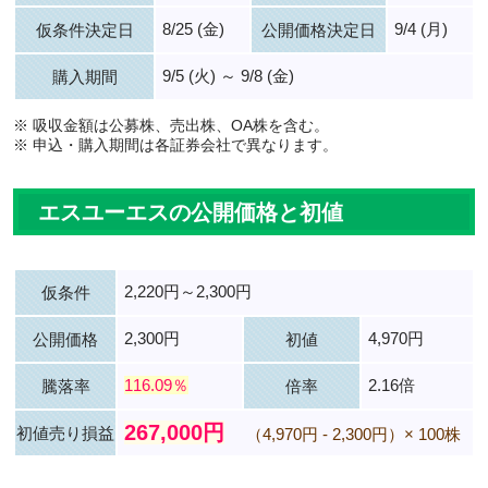
8/25 (金)
9/4 (月)
仮条件決定日
公開価格決定日
9/5 (火) ～ 9/8 (金)
購入期間
※ 吸収金額は公募株、売出株、OA株を含む。
※ 申込・購入期間は各証券会社で異なります。
エスユーエスの公開価格と初値
2,220円～2,300円
仮条件
2,300円
4,970円
公開価格
初値
116.09％
2.16倍
騰落率
倍率
267,000円
初値売り損益
（4,970円 - 2,300円）× 100株