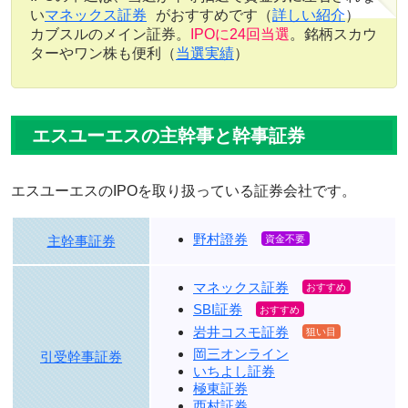
い
マネックス証券
がおすすめです（
詳しい紹介
）
カブスルのメイン証券。
IPOに24回当選
。銘柄スカウ
ターやワン株も便利（
当選実績
）
エスユーエスの主幹事と幹事証券
エスユーエスのIPOを取り扱っている証券会社です。
野村證券
主幹事証券
マネックス証券
SBI証券
岩井コスモ証券
岡三オンライン
引受幹事証券
いちよし証券
極東証券
西村証券