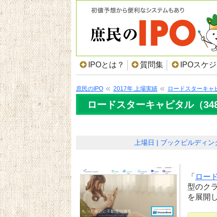
IPOとは？
質問集
IPOスケ
庶民のIPO
2017年 上場実績
ロードスターキャ
ロードスターキャピタル（348
上場日
ブックビルディン
「
ロー
型のク
を展開