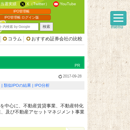
当選実績
X（Twitter）
YouTube
IPO管理帳
IPO管理帳 ログイン版
menu
コラム
おすすめ証券会社の比較
2017-09-28
報
類似IPOの結果
IPO分析
資を中心に、不動産賃貸事業、不動産特化
業、及び不動産アセットマネジメント事業