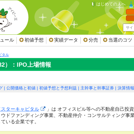
はじめての人へ
ジュール
初値予想
実績データ
分売
当選のコツ
ピタル
2）：IPO上場情報
グ
公開価格と初値
初値予想と予想利益
主幹事と幹事証券
決算情
ドスターキャピタル
」は オフィスビル等への不動産自己投
ラウドファンディング事業、不動産仲介・コンサルティング事
している企業です。