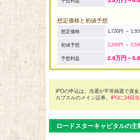
3.8万円～6.
予想利益
想定価格と初値予想
1,720円 ～ 1,9
想定価格
2,200円 ～ 2,5
初値予想
2.8万円～5.
予想利益
IPOの申込は、当選が平等抽選で資
カブスルのメイン証券。
IPOに24回
ロードスターキャピタルの主