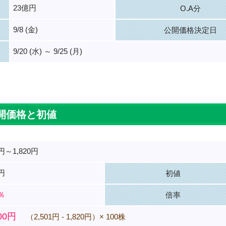
23億円
O.A分
9/8 (金)
公開価格決定日
9/20 (水) ～ 9/25 (月)
。
開価格と初値
0円～1,820円
0円
初値
2％
倍率
100円
（2,501円 - 1,820円）× 100株