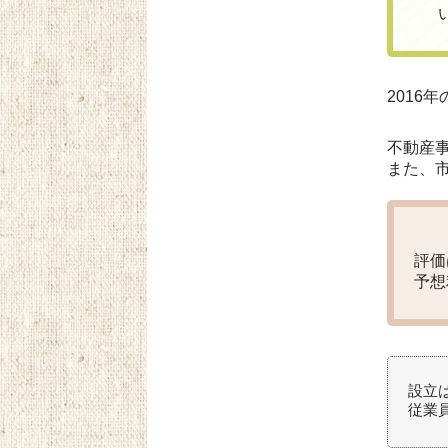
2016年
不動産事
また、
評
予想
設立は
従業員