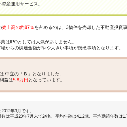
い資産運用サービス。
の
売上高の約87％
を占めるのは、3物件を売却した不動産投資
業はIPOとしては人気がありません。
市場からの調達金額がやや大きい事頃が懸念事項となります。
価は
中立の「Ｂ」
となりました。
利益は
5.8万円
となっています。
2012年3月です。
数は平成29年7月末で24名、平均年齢は41.2歳、平均勤続年数は1