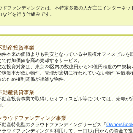
ウドファンディングとは、不特定多数の人が主にインターネッ
力などを行う仕組みです。
不動産投資事業
物件本来の価値よりも割安となっている中規模オフィスビルを
とで付加価値を高め売却するサービス。
主な投資対象は、東京23区内の数億円から30億円程度の中規
で稼働率が低い物件、管理が適切に行われていない物件や借地
数のため権利関係が複雑な物件。
不動産賃貸事業
不動産投資事業で取得したオフィスビル等については、売却が
用。
クラウドファンディング事業
不動産特化型のクラウドファンディングサービス「
OwnersB
クラウドファンディングを利用して、一口1万円からの資金で