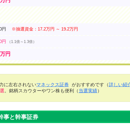
8万円
20円
※抽選資金：17.2万円 ～ 19.2万円
00円
（1.1倍～1.3倍）
8万円
金力に左右されない
マネックス証券
がおすすめです（
詳しい紹
当選
。銘柄スカウターやワン株も便利（
当選実績
）
幹事と幹事証券