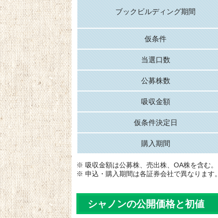
ブックビルディング期間
仮条件
当選口数
公募株数
吸収金額
仮条件決定日
購入期間
※ 吸収金額は公募株、売出株、OA株を含む。
※ 申込・購入期間は各証券会社で異なります
シャノンの公開価格と初値