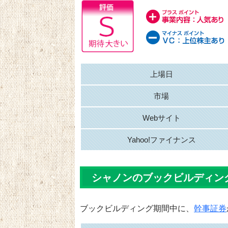
上場日
市場
Webサイト
Yahoo!ファイナンス
シャノンのブックビルディン
ブックビルディング期間中に、
幹事証券