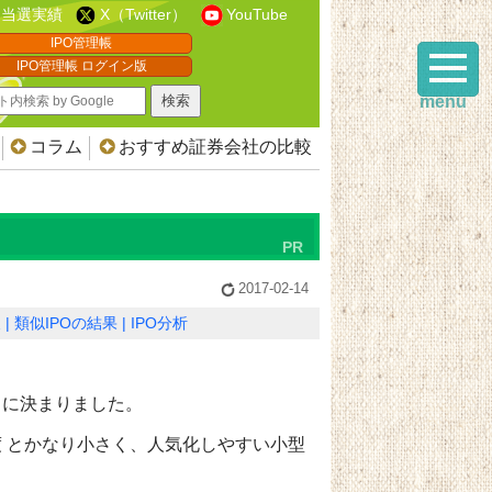
当選実績
X（Twitter）
YouTube
IPO管理帳
IPO管理帳 ログイン版
menu
コラム
おすすめ証券会社の比較
2017-02-14
報
類似IPOの結果
IPO分析
」
に決まりました。
程度 とかなり小さく、人気化しやすい小型