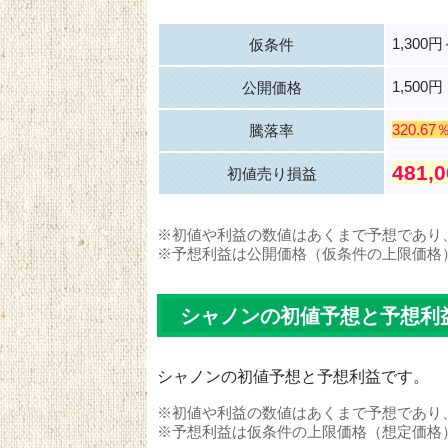
1,300円
仮条件
1,500円
公開価格
320.67
騰落率
481,
初値売り損益
※初値や利益の数値はあくまで予想であり
※予想利益は公開価格（仮条件の上限価格
シャノンの初値予想と予想利
シャノンの初値予想と予想利益です。
※初値や利益の数値はあくまで予想であり
※予想利益は仮条件の上限価格（想定価格