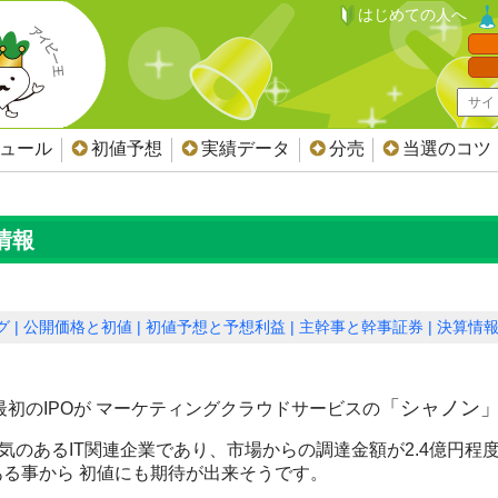
はじめての人へ
ジュール
初値予想
実績データ
分売
当選のコツ
情報
グ
公開価格と初値
初値予想と予想利益
主幹事と幹事証券
決算情
「シャノン
最初のIPO
が マーケティングクラウドサービスの
人気のあるIT関連企業であり、市場からの調達金額が2.4億円
ある事から
初値にも期待が出来そう
です。