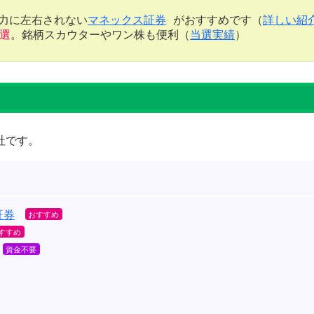
金力に左右されない
マネックス証券
がおすすめです（
詳しい紹
当選
。銘柄スカウターやワン株も便利（
当選実績
）
社です。
証券