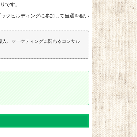
ぶりです。
ブックビルディングに参加して当選を狙い
導入、マーケティングに関わるコンサル