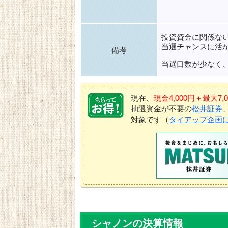
投資資金に関係な
当選チャンスに活
備考
当選口数が少なく
現在、
現金4,000円＋最大
抽選資金が不要の
松井証券
対象です（
タイアップ企画
シャノンの決算情報