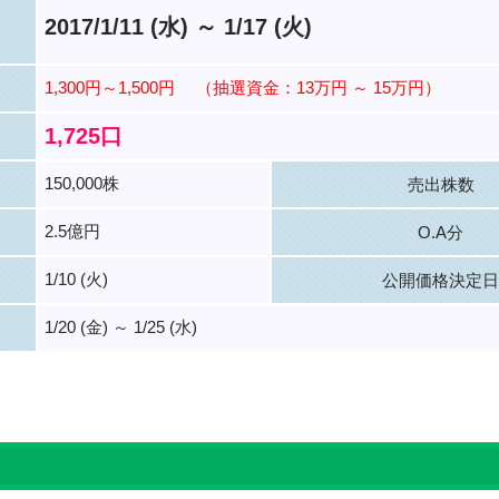
2017/1/11 (水) ～ 1/17 (火)
1,300円～1,500円
（抽選資金：13万円 ～ 15万円）
1,725口
150,000株
売出株数
2.5億円
O.A分
1/10 (火)
公開価格決定日
1/20 (金) ～ 1/25 (水)
。