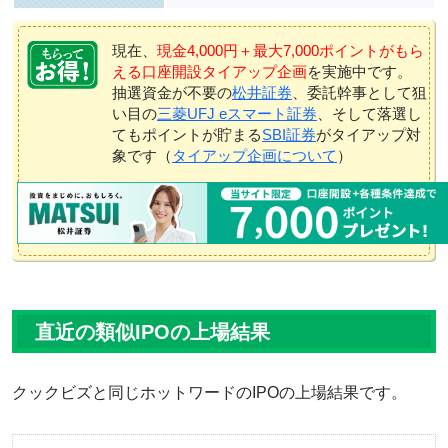
現在、
現金4,000円＋最大7,000ポイントがもら
える口座開設タイアップ企画
を実施中です。
抽選資金が不要の
松井証券
、委託幹事として狙
い目の
三菱UFJ eスマート証券
、そして落選し
てもポイントが貯まる
SBI証券
がタイアップ対
象です（
タイアップ企画について
）
直近の類似IPOの上場結果
クックビズと同じホットワードのIPOの上場結果です。