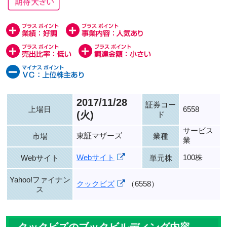
2017/11/28
証券コー
上場日
6558
(火)
ド
サービス
東証マザーズ
市場
業種
業
Webサイト
100株
Webサイト
単元株
Yahoo!ファイナン
クックビズ
（6558）
ス