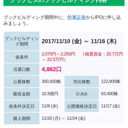
クックビズのブックビルディング内容
ブックビルディング期間中に、
幹事証券
からIPOに申し込
みましょう。
ブックビルディン
2017/11/10 (金) ～ 11/16 (木)
グ期間
2,070円～2,250円
（抽選資金：20.7万円
仮条件
～ 22.5万円）
4,862口
当選口数
300,000株
122,800株
公募株数
売出株数
10.9億円
63,400株
吸収金額
O.A分
11/8 (水)
11/17 (金)
仮条件決定日
公開価格決定日
11/20 (月) ～ 11/24 (金)
購入期間