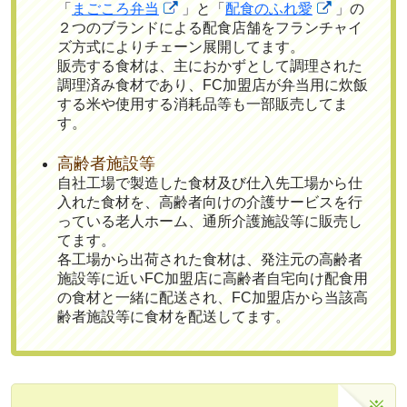
「
まごころ弁当
」と「
配食のふれ愛
」の
２つのブランドによる配食店舗をフランチャイ
ズ方式によりチェーン展開してます。
販売する食材は、主におかずとして調理された
調理済み食材であり、FC加盟店が弁当用に炊飯
する米や使用する消耗品等も一部販売してま
す。
高齢者施設等
自社工場で製造した食材及び仕入先工場から仕
入れた食材を、高齢者向けの介護サービスを行
っている老人ホーム、通所介護施設等に販売し
てます。
各工場から出荷された食材は、発注元の高齢者
施設等に近いFC加盟店に高齢者自宅向け配食用
の食材と一緒に配送され、FC加盟店から当該高
齢者施設等に食材を配送してます。