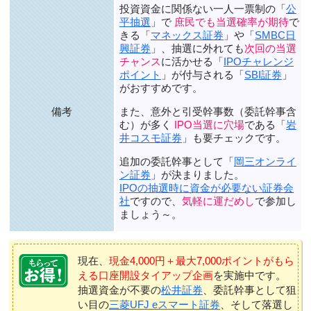
投資資金に関係ない一人一票制の「
公
平抽選
」で
庶民でも当選確率が期待
で
きる「
マネックス証券
」や「
SMBC日
興証券
」、抽選に外れても
次回の当選
チャンス
に活かせる「
IPOチャレンジ
ポイント
」が付与される「
SBI証券
」
がおすすめです。
また、意外と引受幹事数（委託幹事含
備考
む）が多く
IPO当選に穴場
である「
岩
井コスモ証券
」も要チェックです。
追加の委託幹事として「
岡三オンライ
ン証券
」が決まりました。
IPOの抽選時に資金が必要ない証券会
社
ですので、
気軽に運だめし
で参加し
ましょう～。
現在、
現金4,000円＋最大7,000ポイントがもら
える口座開設タイアップ企画
を実施中です。
抽選資金が不要の
松井証券
、委託幹事として狙
い目の
三菱UFJ eスマート証券
、そして落選し