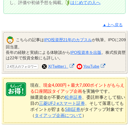
し、評価や初値予想を掲載。
はじめての人へ
▲上へ戻る
こちらの記事は
IPO投資歴21年のカブスル
が執筆。IPOに209
回当選。
長年の経験と実績による体験談から
IPO投資本を出版
。株式投資歴
は22年で投資全般にも詳しい。
X(Twitter）
YouTube
2.4万人のフォロワー
現在、
現金4,000円＋最大7,000ポイントがもらえ
る口座開設タイアップ企画
を実施中です。
抽選資金が不要の
松井証券
、委託幹事として狙い
目の
三菱UFJ eスマート証券
、そして落選しても
ポイントが貯まる
SBI証券
がタイアップ対象です
（
タイアップ企画について
）