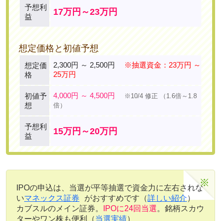
予想利
17万円～23万円
益
想定価格と初値予想
2,300円 ～ 2,500円
※抽選資金：23万円 ～
想定価
25万円
格
4,000円 ～ 4,500円
初値予
※10/4 修正
（1.6倍～1.8
想
倍）
予想利
15万円～20万円
益
IPOの申込は、当選が平等抽選で資金力に左右されな
い
マネックス証券
がおすすめです（
詳しい紹介
）
カブスルのメイン証券。
IPOに24回当選
。銘柄スカウ
ターやワン株も便利（
当選実績
）