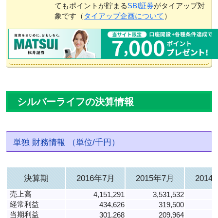
てもポイントが貯まる
SBI証券
がタイアップ対
象です（
タイアップ企画について
）
シルバーライフの決算情報
単独 財務情報 （単位/千円）
決算期
2016年7月
2015年7月
2014
売上高
4,151,291
3,531,532
2
経常利益
434,626
319,500
当期利益
301,268
209,964