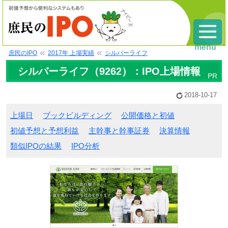
menu
庶民のIPO
2017年 上場実績
シルバーライフ
シルバーライフ（9262）：IPO上場情報
2018-10-17
上場日
ブックビルディング
公開価格と初値
初値予想と予想利益
主幹事と幹事証券
決算情報
類似IPOの結果
IPO分析