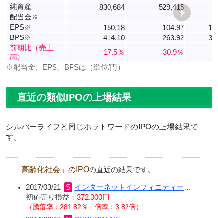
純資産
830,684
529,415
配当金
※
―
―
EPS
※
150.18
104.97
10
BPS
※
414.10
263.92
31
前期比（売上
17.5％
30.9％
高）
※配当金、EPS、BPSは（単位/円）
直近の類似IPOの上場結果
シルバーライフと同じホットワードのIPOの上場結果で
す。
「高齢化社会」のIPO
の直近の結果です。
2017/03/21
インターネットインフィニティー
…
初値売り損益：
372,000円
（騰落率：281.82％、倍率：3.82倍）