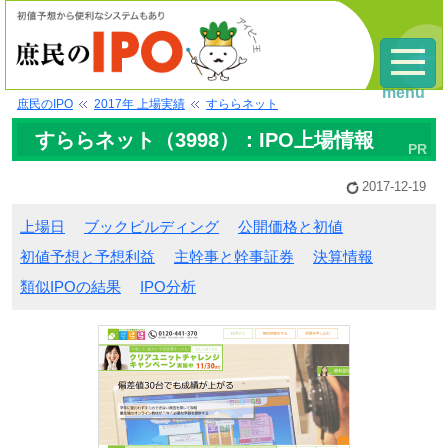
menu
庶民のIPO
2017年 上場実績
すららネット
すららネット（3998）：IPO上場情報
2017-12-19
上場日
ブックビルディング
公開価格と初値
初値予想と予想利益
主幹事と幹事証券
決算情報
類似IPOの結果
IPO分析