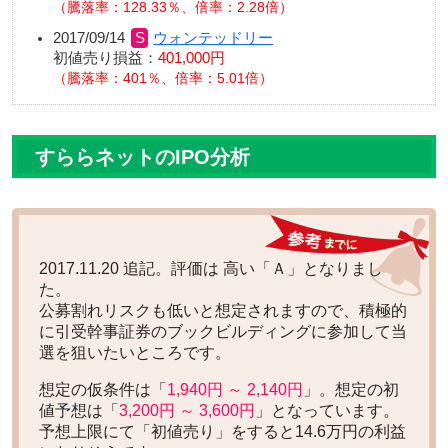
騰落率：128.33％、倍率：2.28倍
2017/09/14
ウォンテッドリー
初値売り損益：
401,000円
騰落率：401％、倍率：5.01倍
すららネットのIPO分析
2017.11.20 追記。評価は
高い「Ａ」
となりまし
た。
公募割れリスクも低いと想定されますので、積極的
に引受幹事証券のブックビルディングに参加して当
選を狙いたいところです。
想定の仮条件は「
1,940円 ～ 2,140円
」。想定の初
値予想は「
3,200円 ～ 3,600円
」となっています。
予想上限にて「初値売り」をすると
14.6万円の利益