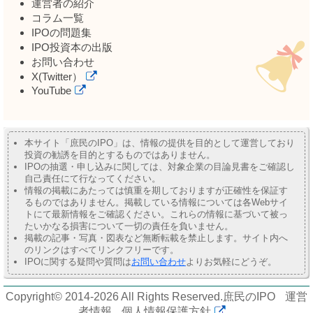
運営者の紹介
コラム一覧
IPOの問題集
IPO投資本の出版
お問い合わせ
X(Twitter）
YouTube
本サイト「庶民のIPO」は、情報の提供を目的として運営しており
投資の勧誘を目的とするものではありません。
IPOの抽選・申し込みに関しては、対象企業の目論見書をご確認し
自己責任にて行なってください。
情報の掲載にあたっては慎重を期しておりますが正確性を保証す
るものではありません。掲載している情報については各Webサイ
トにて最新情報をご確認ください。これらの情報に基づいて被っ
たいかなる損害について一切の責任を負いません。
掲載の記事・写真・図表など無断転載を禁止します。サイト内へ
のリンクはすべてリンクフリーです。
IPOに関する疑問や質問は
お問い合わせ
よりお気軽にどうぞ。
Copyright© 2014-2026 All Rights Reserved.
庶民のIPO
運営
者情報
個人情報保護方針