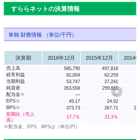
すららネットの決算情報
単独 財務情報 （単位/千円）
決算期
2016年12月
2015年12月
2014
売上高
585,790
497,818
経常利益
82,004
62,259
当期利益
53,747
27,241
純資産
353,558
299,811
配当金
※
―
―
EPS
※
49.17
24.92
5
BPS
※
373.73
267.71
21
前期比（売上
17.7％
21.3％
高）
※配当金、EPS、BPSは（単位/円）