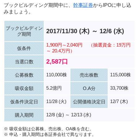
ブックビルディング期間中に、
幹事証券
からIPOに申し込
みましょう。
ブックビルディン
2017/11/30 (木) ～ 12/6 (水)
グ期間
1,900円～2,040円
（抽選資金：19万円
仮条件
～ 20.4万円）
2,587口
当選口数
110,000株
115,000株
公募株数
売出株数
5.2億円
33,700株
吸収金額
O.A分
11/28 (火)
12/7 (木)
仮条件決定日
公開価格決定日
12/8 (金) ～ 12/13 (水)
購入期間
※ 吸収金額は公募株、売出株、OA株を含む。
※ 申込・購入期間は各証券会社で異なります。