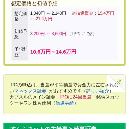
想定価格と初値予想
1,940円 ～ 2,140円
※抽選資金：19.4万円
想定価
～ 21.4万円
格
初値予
3,200円 ～ 3,600円
（1.5倍～1.7倍）
想
予想利
10.6万円～14.6万円
益
IPOの申込は、当選が平等抽選で資金力に左右されな
い
マネックス証券
がおすすめです（
詳しい紹介
）
カブスルのメイン証券。
IPOに24回当選
。銘柄スカウ
ターやワン株も便利（
当選実績
）