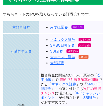
すららネットの主幹事と幹事証券
すららネットのIPOを取り扱っている証券会社です。
みずほ証券
主幹事証券
マネックス証券
SMBC日興証券
SBI証券
引受幹事証券
岩井コスモ証券
大和証券
投資資金に関係ない一人一票制の「
公
平抽選
」で
庶民でも当選確率が期待
で
きる「
マネックス証券
」や「
SMBC日
興証券
」、抽選に外れても
次回の当選
チャンス
に活かせる「
IPOチャレンジ
ポイント
」が付与される「
SBI証券
」
がおすすめです。
備考