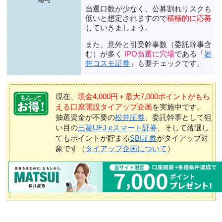
当選口数が少なく、公募割れリスクも
低いと想定されますので
積極的に応募
していきましょう。
また、意外と引受幹事数（委託幹事含
む）が多く
IPO当選に穴場
である「
岩
井コスモ証券
」も要チェックです。
現在、
現金4,000円＋最大7,000ポイントがもら
える口座開設タイアップ企画
を実施中です。
抽選資金が不要の
松井証券
、委託幹事として狙
い目の
三菱UFJ eスマート証券
、そして落選し
てもポイントが貯まる
SBI証券
がタイアップ対
象です（
タイアップ企画について
）