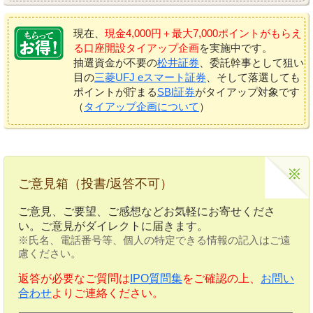
現在、
現金4,000円＋最大7,000ポイントがもらえ
る口座開設タイアップ企画
を実施中です。
抽選資金が不要の
松井証券
、委託幹事として狙い
目の
三菱UFJ eスマート証券
、そして落選しても
ポイントが貯まる
SBI証券
がタイアップ対象です
（
タイアップ企画について
）
ご意見箱（投書/返答不可）
ご意見、ご要望、ご感想などお気軽にお寄せくださ
い。ご意見がダイレクトに届きます。
※氏名、電話番号等、個人の特定できる情報の記入はご遠
慮ください。
返答が必要なご質問は
IPO質問集
をご確認の上、
お問い
合わせ
よりご連絡ください。