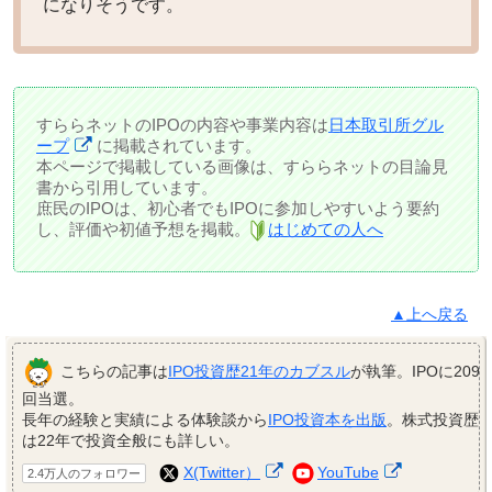
になりそうです。
すららネットのIPOの内容や事業内容は
日本取引所グル
ープ
に掲載されています。
本ページで掲載している画像は、すららネットの目論見
書から引用しています。
庶民のIPOは、初心者でもIPOに参加しやすいよう要約
し、評価や初値予想を掲載。
はじめての人へ
▲上へ戻る
こちらの記事は
IPO投資歴21年のカブスル
が執筆。IPOに209
回当選。
長年の経験と実績による体験談から
IPO投資本を出版
。株式投資歴
は22年で投資全般にも詳しい。
X(Twitter）
YouTube
2.4万人のフォロワー