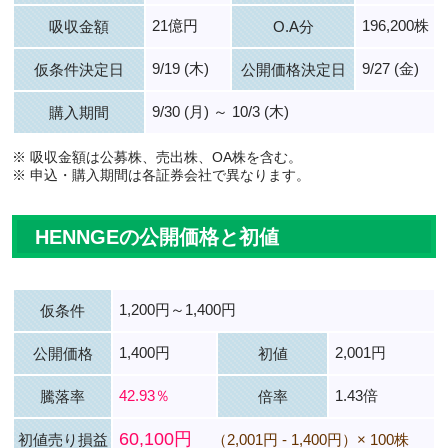
21億円
196,200株
吸収金額
O.A分
9/19 (木)
9/27 (金)
仮条件決定日
公開価格決定日
9/30 (月) ～ 10/3 (木)
購入期間
※ 吸収金額は公募株、売出株、OA株を含む。
※ 申込・購入期間は各証券会社で異なります。
HENNGEの公開価格と初値
1,200円～1,400円
仮条件
1,400円
2,001円
公開価格
初値
42.93％
1.43倍
騰落率
倍率
60,100円
初値売り損益
（2,001円 - 1,400円）× 100株