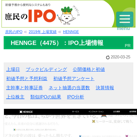
menu
庶民のIPO
2019年 上場実績
HENNGE
HENNGE（4475）：IPO上場情報
2020-03-25
上場日
ブックビルディング
公開価格と初値
初値予想と予想利益
初値予想アンケート
主幹事と幹事証券
ネット抽選の当選数
決算情報
上位株主
類似IPOの結果
IPO分析