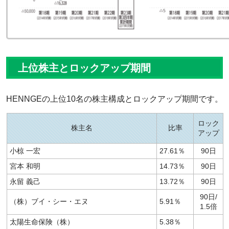
上位株主とロックアップ期間
HENNGEの上位10名の株主構成とロックアップ期間です。
ロック
株主名
比率
アップ
小椋 一宏
27.61％
90日
宮本 和明
14.73％
90日
永留 義己
13.72％
90日
90日/
（株）ブイ・シー・エヌ
5.91％
1.5倍
太陽生命保険（株）
5.38％