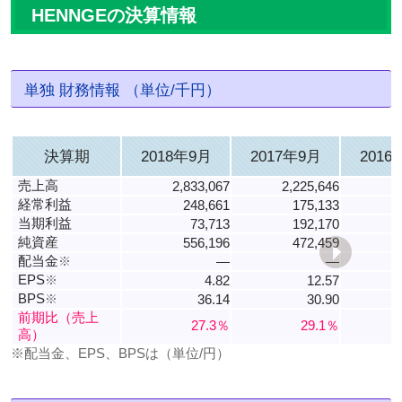
HENNGEの決算情報
単独 財務情報 （単位/千円）
決算期
2018年9月
2017年9月
2016
売上高
2,833,067
2,225,646
1
経常利益
248,661
175,133
当期利益
73,713
192,170
純資産
556,196
472,459
配当金
※
―
―
EPS
※
4.82
12.57
BPS
※
36.14
30.90
3
前期比（売上
27.3％
29.1％
高）
※配当金、EPS、BPSは（単位/円）