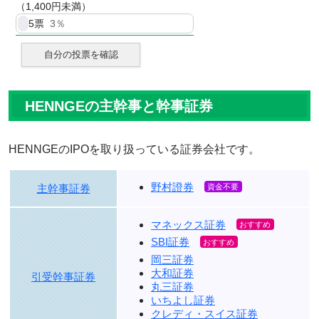
（1,400円未満）
5
票
3％
自分の投票を確認
HENNGEの主幹事と幹事証券
HENNGEのIPOを取り扱っている証券会社です。
野村證券
主幹事証券
マネックス証券
SBI証券
岡三証券
大和証券
引受幹事証券
丸三証券
いちよし証券
クレディ・スイス証券