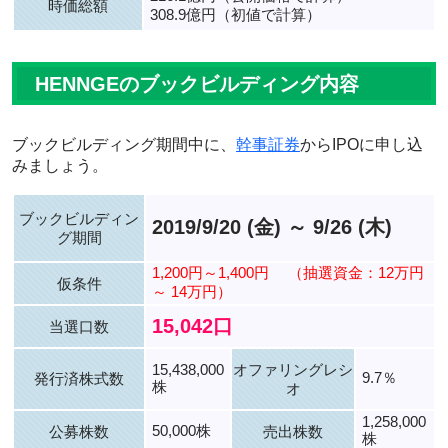
時価総額
308.9億円（初値で計算）
HENNGEのブックビルディング内容
ブックビルディング期間中に、
幹事証券
からIPOに申し込
みましょう。
ブックビルディン
2019/9/20 (金) ～ 9/26 (木)
グ期間
1,200円～1,400円
（抽選資金：12万円
仮条件
～ 14万円）
15,042口
当選口数
15,438,000
オファリングレシ
9.7％
発行済株式数
株
オ
1,258,000
50,000株
公募株数
売出株数
株