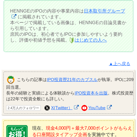
HENNGEのIPOの内容や事業内容は
日本取引所グループ
に掲載されています。
本ページで掲載している画像は、HENNGEの目論見書か
ら引用しています。
庶民のIPOは、初心者でもIPOに参加しやすいよう要約
し、評価や初値予想を掲載。
はじめての人へ
▲上へ戻る
こちらの記事は
IPO投資歴21年のカブスル
が執筆。IPOに209
回当選。
長年の経験と実績による体験談から
IPO投資本を出版
。株式投資歴
は22年で投資全般にも詳しい。
X(Twitter）
YouTube
2.4万人のフォロワー
現在、
現金4,000円＋最大7,000ポイントがもらえ
る口座開設タイアップ企画
を実施中です。