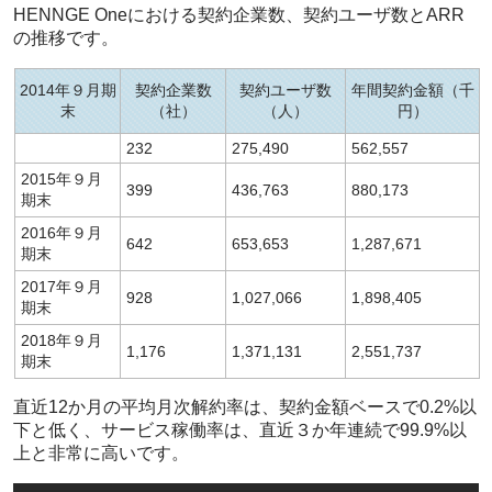
HENNGE Oneにおける契約企業数、契約ユーザ数とARR
の推移です。
2014年９月期
契約企業数
契約ユーザ数
年間契約金額（千
末
（社）
（人）
円）
232
275,490
562,557
2015年９月
399
436,763
880,173
期末
2016年９月
642
653,653
1,287,671
期末
2017年９月
928
1,027,066
1,898,405
期末
2018年９月
1,176
1,371,131
2,551,737
期末
直近12か月の平均月次解約率は、契約金額ベースで0.2%以
下と低く、サービス稼働率は、直近３か年連続で99.9%以
上と非常に高いです。