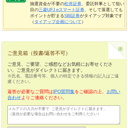
抽選資金が不要の
松井証券
、委託幹事として狙い
目の
三菱UFJ eスマート証券
、そして落選しても
ポイントが貯まる
SBI証券
がタイアップ対象です
（
タイアップ企画について
）
ご意見箱（投書/返答不可）
ご意見、ご要望、ご感想などお気軽にお寄せくださ
い。ご意見がダイレクトに届きます。
※氏名、電話番号等、個人の特定できる情報の記入はご遠
慮ください。
返答が必要なご質問は
IPO質問集
をご確認の上、
お問い
合わせ
よりご連絡ください。