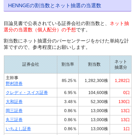
HENNGEの割当数とネット抽選の当選数
目論見書で公表されている証券会社の割当数と、
ネット抽
選分の当選数（個人配分）の予想
です。
割当数にネット抽選分のパーセンテージをかけた単純な計
算ですので、参考程度にお願いします。
ネット
証券会社
割当率
割当数
抽選分
主幹事
85.25％
1,282,300株
1,282口
野村證券
クレディ・スイス証券
6.95％
104,600株
0口
大和証券
3.48％
52,300株
130口
岡三証券
0.86％
13,000株
13口
丸三証券
0.86％
13,000株
13口
いちよし証券
0.86％
13,000株
1口