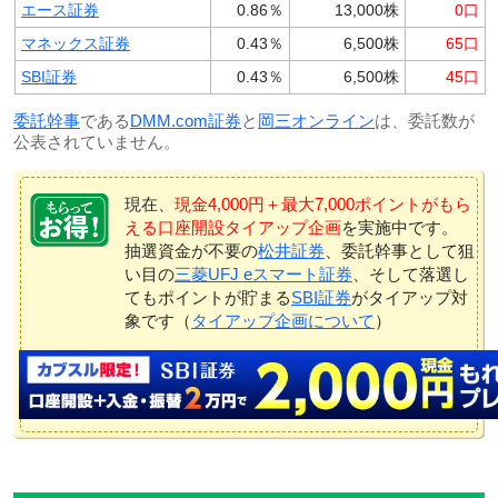
エース証券
0.86％
13,000株
0口
マネックス証券
0.43％
6,500株
65口
SBI証券
0.43％
6,500株
45口
委託幹事
である
DMM.com証券
と
岡三オンライン
は、委託数が
公表されていません。
現在、
現金4,000円＋最大7,000ポイントがもら
える口座開設タイアップ企画
を実施中です。
抽選資金が不要の
松井証券
、委託幹事として狙
い目の
三菱UFJ eスマート証券
、そして落選し
てもポイントが貯まる
SBI証券
がタイアップ対
象です（
タイアップ企画について
）