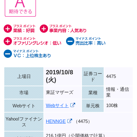
2019/10/8
証券コー
上場日
4475
(火)
ド
情報・通信
東証マザーズ
市場
業種
業
Webサイト
100株
Webサイト
単元株
Yahoo!ファイナン
HENNGE
（4475）
ス
216.1億円（公開価格で計算）