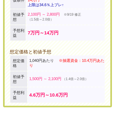
仮条件
上限は34.6％上ブレ↑
2,100円 ～ 2,800円
初値予
※9/19 修正
想
（1.5倍～2.0倍）
予想利
7万円～14万円
益
想定価格と初値予想
1,040円あたり
※抽選資金：10.4万円あた
想定価
り
格
初値予
1,500円 ～ 2,100円
（1.4倍～2.0倍）
想
予想利
4.6万円～10.6万円
益