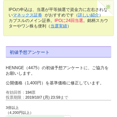
IPOの申込は、当選が平等抽選で資金力に左右されな
い
マネックス証券
がおすすめです（
詳しい紹介
）
カブスルのメイン証券。
IPOに24回当選
。銘柄スカウ
ターやワン株も便利（
当選実績
）
初値予想アンケート
HENNGE（4475）の初値予想アンケートに、ご協力を
お願いします。
公開価格（1,400円）を基準価格に修正しています。
有効回答：
194
票
投票期限：
2019/10/7 (月) 23:59
まで
3倍以上
（4,200円以上）