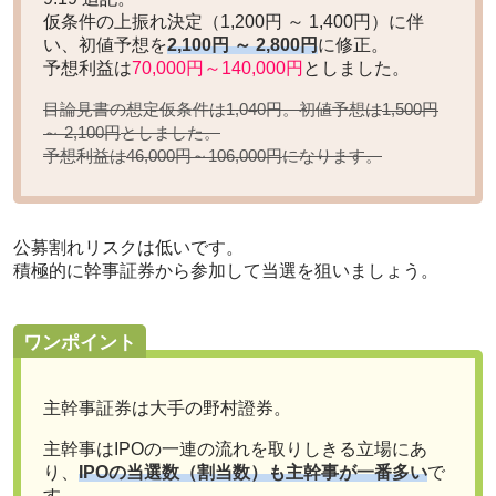
仮条件の上振れ決定（1,200円 ～ 1,400円）に伴
い、初値予想を
2,100円 ～ 2,800円
に修正。
予想利益は
70,000円～140,000円
としました。
目論見書の想定仮条件は1,040円。初値予想は
1,500円
としました。
～ 2,100円
予想利益は
になります。
46,000円～106,000円
公募割れリスクは低いです。
積極的に幹事証券から参加して当選を狙いましょう。
ワンポイント
主幹事証券は大手の野村證券。
主幹事はIPOの一連の流れを取りしきる立場にあ
り、
IPOの当選数（割当数）も主幹事が一番多い
で
す。