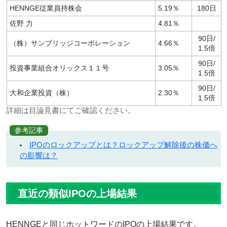
HENNGE従業員持株会
5.19％
180日
佐野 力
4.81％
90日/
（株）サンブリッジコーポレーション
4.66％
1.5倍
90日/
投資事業組合オリックス１１号
3.05％
1.5倍
90日/
大和企業投資（株）
2.30％
1.5倍
詳細は目論見書にてご確認ください。
参考記事
IPOのロックアップとは？ロックアップ解除後の株価へ
の影響は？
直近の類似IPOの上場結果
HENNGEと同じホットワードのIPOの上場結果です。