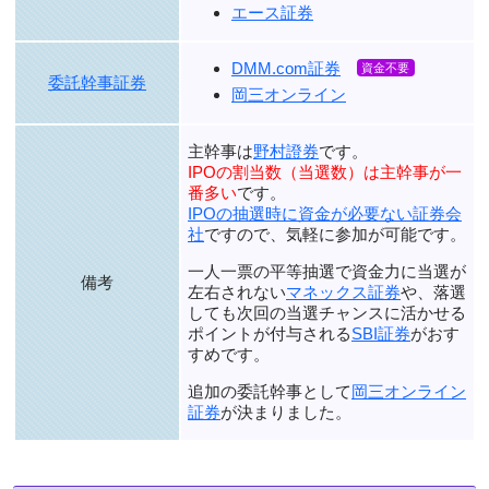
エース証券
DMM.com証券
委託幹事証券
岡三オンライン
主幹事は
野村證券
です。
IPOの割当数（当選数）は主幹事が一
番多い
です。
IPOの抽選時に資金が必要ない証券会
社
ですので、気軽に参加が可能です。
一人一票の平等抽選で資金力に当選が
備考
左右されない
マネックス証券
や、落選
しても次回の当選チャンスに活かせる
ポイントが付与される
SBI証券
がおす
すめです。
追加の委託幹事として
岡三オンライン
証券
が決まりました。