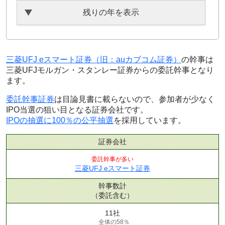
残りの年を表示
三菱UFJ eスマート証券（旧：auカブコム証券）
の幹事は
三菱UFJモルガン・スタンレー証券からの委託幹事となり
ます。
委託幹事証券
は目論見書に載らないので、参加者が少なく
IPO当選の狙い目となる証券会社です。
IPOの抽選に100％の公平抽選
を採用しています。
証券会社
委託幹事が多い
三菱UFJ eスマート証券
幹事数計
（委託含む）
11社
全体の58％