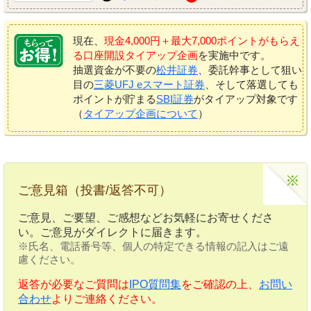
現在、
現金4,000円＋最大7,000ポイントがもらえ
る口座開設タイアップ企画
を実施中です。
抽選資金が不要の
松井証券
、委託幹事として狙い
目の
三菱UFJ eスマート証券
、そして落選しても
ポイントが貯まる
SBI証券
がタイアップ対象です
（
タイアップ企画について
）
ご意見箱（投書/返答不可）
ご意見、ご要望、ご感想などお気軽にお寄せくださ
い。ご意見がダイレクトに届きます。
※氏名、電話番号等、個人の特定できる情報の記入はご遠
慮ください。
返答が必要なご質問は
IPO質問集
をご確認の上、
お問い
合わせ
よりご連絡ください。