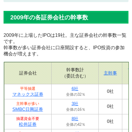
2009年の各証券会社の幹事数
2009年に上場したIPOは19社。主な証券会社の幹事数一覧
です。
幹事数が多い証券会社に口座開設すると、IPO投資の参加
機会が増えます。
幹事数計
証券会社
主幹事
（委託含む）
6社
平等抽選
0社
マネックス証券
全体の32％
3社
主幹事が多い
0社
SMBC日興証券
全体の16％
8社
抽選資金不要
0社
松井証券
全体の42％