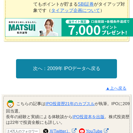
てもポイントが貯まる
SBI証券
がタイアップ対
象です（
タイアップ企画について
）
2009年 IPOデータへ戻る
▲上へ戻る
こちらの記事は
IPO投資歴21年のカブスル
が執筆。IPOに209
回当選。
長年の経験と実績による体験談から
IPO投資本を出版
。株式投資歴
は22年で投資全般にも詳しい。
X(Twitter）
YouTube
2.4万人のフォロワー