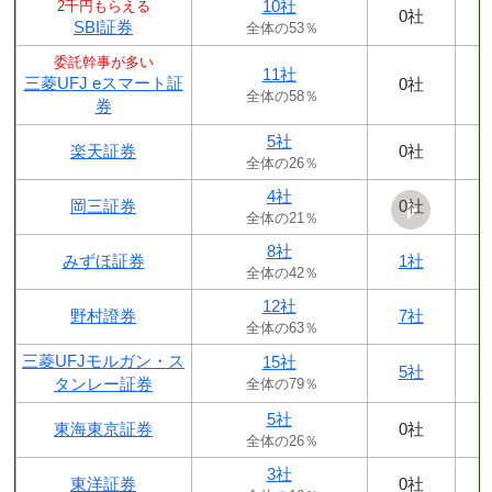
10社
2千円もらえる
0社
SBI証券
全体の53％
委託幹事が多い
11社
三菱UFJ eスマート証
0社
全体の58％
券
5社
楽天証券
0社
全体の26％
4社
岡三証券
0社
全体の21％
8社
みずほ証券
1社
全体の42％
12社
野村證券
7社
全体の63％
三菱UFJモルガン・ス
15社
5社
タンレー証券
全体の79％
5社
東海東京証券
0社
全体の26％
3社
東洋証券
0社