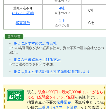
全体の16％
4社
重複申込不可
0社
いちよし証券
全体の21％
1社
極東証券
0社
全体の5％
参考記事
IPOにおすすめの証券会社
IPOの当選回数が多い証券会社や、資金不要の証券会社などの
紹介。
IPOの当選確率を上げる方法
IPO当選のコツを抑えて参加。
IPOは資金不要の証券会社で気軽に参加しよう
現在、
現金4,000円＋最大7,000ポイントがもら
える口座開設タイアップ企画
を実施中です。
抽選資金が不要の
松井証券
、委託幹事として狙
い目の
三菱UFJ eスマート証券
、そして落選し