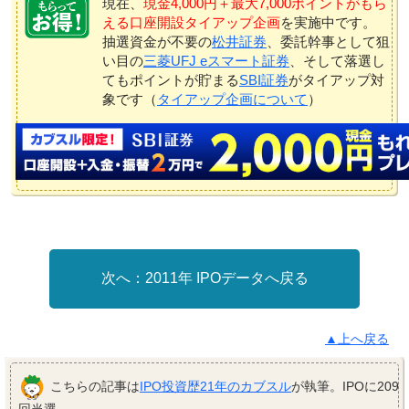
現在、
現金4,000円＋最大7,000ポイントがもら
える口座開設タイアップ企画
を実施中です。
抽選資金が不要の
松井証券
、委託幹事として狙
い目の
三菱UFJ eスマート証券
、そして落選し
てもポイントが貯まる
SBI証券
がタイアップ対
象です（
タイアップ企画について
）
2011年 IPOデータへ戻る
▲上へ戻る
こちらの記事は
IPO投資歴21年のカブスル
が執筆。IPOに209
回当選。