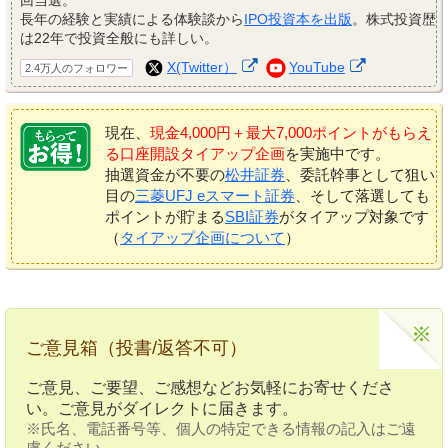
長年の経験と実績による体験談から
IPO投資本を出版
。株式投資歴
は22年で投資全般にも詳しい。
X(Twitter）
YouTube
2.4万人のフォロワー
現在、
現金4,000円＋最大7,000ポイントがもらえ
る口座開設タイアップ企画
を実施中です。
抽選資金が不要の
松井証券
、委託幹事として狙い
目の
三菱UFJ eスマート証券
、そして落選しても
ポイントが貯まる
SBI証券
がタイアップ対象です
（
タイアップ企画について
）
ご意見箱（投書/返答不可）
ご意見、ご要望、ご感想などお気軽にお寄せくださ
い。ご意見がダイレクトに届きます。
※氏名、電話番号等、個人の特定できる情報の記入はご遠
慮ください。