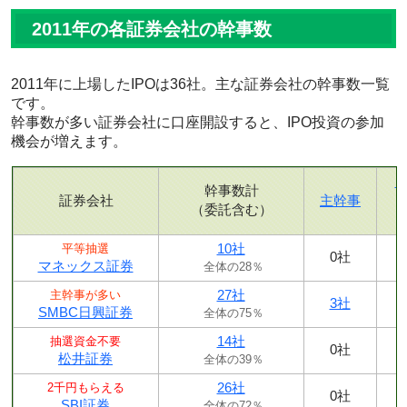
2011年の各証券会社の幹事数
2011年に上場したIPOは36社。主な証券会社の幹事数一覧
です。
幹事数が多い証券会社に口座開設すると、IPO投資の参加
機会が増えます。
幹事数計
証券会社
主幹事
（委託含む）
10社
平等抽選
0社
マネックス証券
全体の28％
27社
主幹事が多い
3社
SMBC日興証券
全体の75％
14社
抽選資金不要
0社
松井証券
全体の39％
26社
2千円もらえる
0社
SBI証券
全体の72％