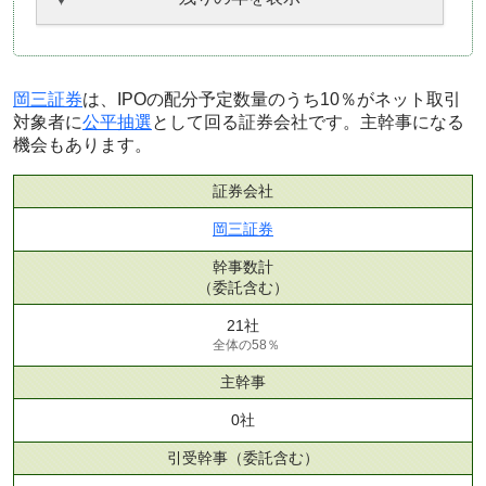
岡三証券
は、IPOの配分予定数量のうち10％がネット取引
対象者に
公平抽選
として回る証券会社です。主幹事になる
機会もあります。
証券会社
岡三証券
幹事数計
（委託含む）
21社
全体の58％
主幹事
0社
引受幹事
（委託含む）