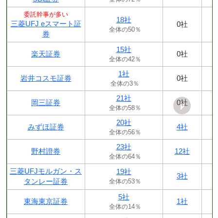
委託幹事が多い
18社
三菱UFJ eスマート証
0社
全体の50％
券
15社
楽天証券
0社
全体の42％
1社
岩井コスモ証券
0社
全体の3％
21社
岡三証券
0社
全体の58％
20社
みずほ証券
4社
全体の56％
23社
野村證券
12社
全体の64％
三菱UFJモルガン・ス
19社
3社
タンレー証券
全体の53％
5社
東海東京証券
1社
全体の14％