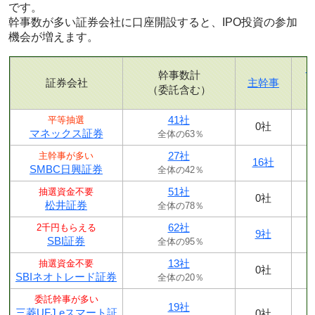
です。
幹事数が多い証券会社に口座開設すると、IPO投資の参加
機会が増えます。
幹事数計
証券会社
主幹事
（委託含む）
41社
平等抽選
0社
マネックス証券
全体の63％
27社
主幹事が多い
16社
SMBC日興証券
全体の42％
51社
抽選資金不要
0社
松井証券
全体の78％
62社
2千円もらえる
9社
SBI証券
全体の95％
13社
抽選資金不要
0社
SBIネオトレード証券
全体の20％
委託幹事が多い
19社
三菱UFJ eスマート証
0社