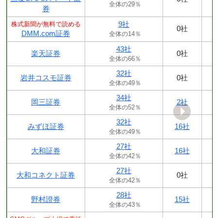
全体の29％
券
9社
株式新聞が無料で読める
0社
DMM.com証券
全体の14％
43社
楽天証券
0社
全体の66％
32社
岩井コスモ証券
0社
全体の49％
34社
岡三証券
2社
全体の52％
32社
みずほ証券
16社
全体の49％
27社
大和証券
16社
全体の42％
27社
大和コネクト証券
0社
全体の42％
28社
野村證券
15社
全体の43％