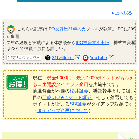
▲上へ戻る
こちらの記事は
IPO投資歴21年のカブスル
が執筆。IPOに209
回当選。
長年の経験と実績による体験談から
IPO投資本を出版
。株式投資歴
は22年で投資全般にも詳しい。
X(Twitter）
YouTube
2.4万人のフォロワー
現在、
現金4,000円＋最大7,000ポイントがもらえ
る口座開設タイアップ企画
を実施中です。
抽選資金が不要の
松井証券
、委託幹事として狙い
目の
三菱UFJ eスマート証券
、そして落選しても
ポイントが貯まる
SBI証券
がタイアップ対象です
（
タイアップ企画について
）