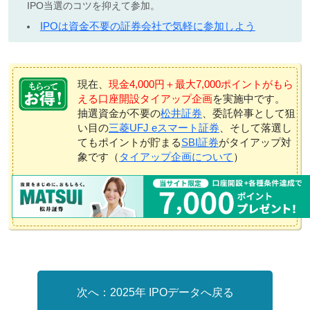
IPO当選のコツを抑えて参加。
IPOは資金不要の証券会社で気軽に参加しよう
現在、
現金4,000円＋最大7,000ポイントがもら
える口座開設タイアップ企画
を実施中です。
抽選資金が不要の
松井証券
、委託幹事として狙
い目の
三菱UFJ eスマート証券
、そして落選し
てもポイントが貯まる
SBI証券
がタイアップ対
象です（
タイアップ企画について
）
2025年 IPOデータへ戻る