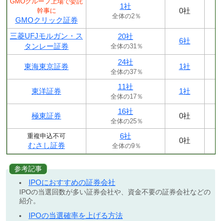
GMOグループ上場で委託
1社
0社
幹事に
全体の2％
GMOクリック証券
三菱UFJモルガン・ス
20社
6社
タンレー証券
全体の31％
24社
東海東京証券
1社
全体の37％
11社
東洋証券
1社
全体の17％
16社
極東証券
0社
全体の25％
6社
重複申込不可
0社
むさし証券
全体の9％
参考記事
IPOにおすすめの証券会社
IPOの当選回数が多い証券会社や、資金不要の証券会社などの
紹介。
IPOの当選確率を上げる方法