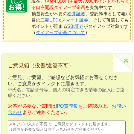
現在、
現金4,000円＋最大7,000ポイントがもらえ
る口座開設タイアップ企画
を実施中です。
抽選資金が不要の
松井証券
、委託幹事として狙い
目の
三菱UFJ eスマート証券
、そして落選しても
ポイントが貯まる
SBI証券
がタイアップ対象です
（
タイアップ企画について
）
ご意見箱（投書/返答不可）
ご意見、ご要望、ご感想などお気軽にお寄せくださ
い。ご意見がダイレクトに届きます。
※氏名、電話番号等、個人の特定できる情報の記入はご遠
慮ください。
返答が必要なご質問は
IPO質問集
をご確認の上、
お問い
合わせ
よりご連絡ください。