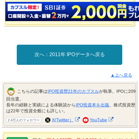
2011年 IPOデータへ戻る
▲上へ戻る
こちらの記事は
IPO投資歴21年のカブスル
が執筆。IPOに209
回当選。
長年の経験と実績による体験談から
IPO投資本を出版
。株式投資歴
は22年で投資全般にも詳しい。
X(Twitter）
YouTube
2.4万人のフォロワー