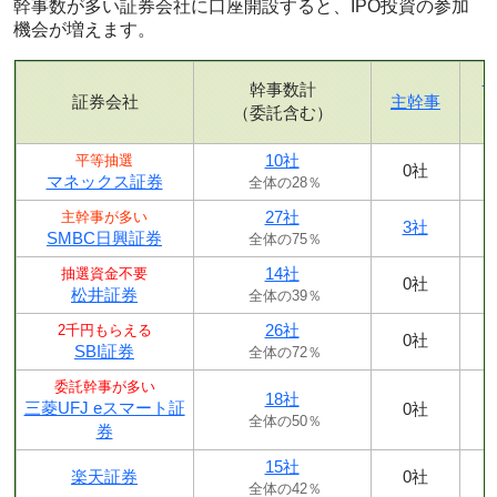
幹事数が多い証券会社に口座開設すると、IPO投資の参加
機会が増えます。
幹事数計
証券会社
主幹事
（委託含む）
10社
平等抽選
0社
マネックス証券
全体の28％
27社
主幹事が多い
3社
SMBC日興証券
全体の75％
14社
抽選資金不要
0社
松井証券
全体の39％
26社
2千円もらえる
0社
SBI証券
全体の72％
委託幹事が多い
18社
三菱UFJ eスマート証
0社
全体の50％
券
15社
楽天証券
0社
全体の42％