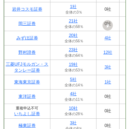
1社
岩井コスモ証券
0社
全体の3％
21社
岡三証券
0社
全体の58％
20社
みずほ証券
4社
全体の56％
23社
野村證券
12社
全体の64％
三菱UFJモルガン・ス
19社
3社
タンレー証券
全体の53％
5社
東海東京証券
1社
全体の14％
4社
東洋証券
0社
全体の11％
10社
重複申込不可
0社
いちよし証券
全体の28％
3社
極東証券
0社
全体の8％