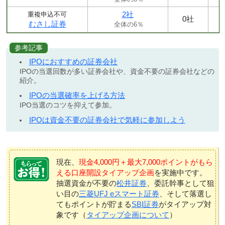
2社
重複申込不可
0社
むさし証券
全体の6％
参考記事
IPOにおすすめの証券会社
IPOの当選回数が多い証券会社や、資金不要の証券会社などの
紹介。
IPOの当選確率を上げる方法
IPO当選のコツを抑えて参加。
IPOは資金不要の証券会社で気軽に参加しよう
現在、
現金4,000円＋最大7,000ポイントがもら
える口座開設タイアップ企画
を実施中です。
抽選資金が不要の
松井証券
、委託幹事として狙
い目の
三菱UFJ eスマート証券
、そして落選し
てもポイントが貯まる
SBI証券
がタイアップ対
象です（
タイアップ企画について
）