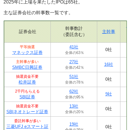
2025年に上場を果たしたIPOは65社。
主な証券会社の幹事数一覧です。
幹事数計
証券会社
主幹事
（委託含む）
41社
平等抽選
0社
マネックス証券
全体の63％
27社
主幹事が多い
16社
SMBC日興証券
全体の42％
51社
抽選資金不要
0社
松井証券
全体の78％
62社
2千円もらえる
9社
SBI証券
全体の95％
13社
抽選資金不要
0社
SBIネオトレード証券
全体の20％
委託幹事が多い
19社
三菱UFJ eスマート証
0社
全体の29％