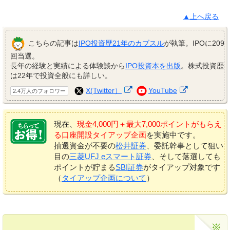
▲上へ戻る
こちらの記事は
IPO投資歴21年のカブスル
が執筆。IPOに209
回当選。
長年の経験と実績による体験談から
IPO投資本を出版
。株式投資歴
は22年で投資全般にも詳しい。
X(Twitter）
YouTube
2.4万人のフォロワー
現在、
現金4,000円＋最大7,000ポイントがもらえ
る口座開設タイアップ企画
を実施中です。
抽選資金が不要の
松井証券
、委託幹事として狙い
目の
三菱UFJ eスマート証券
、そして落選しても
ポイントが貯まる
SBI証券
がタイアップ対象です
（
タイアップ企画について
）