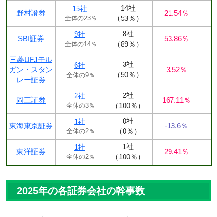
14社
15社
野村證券
21.54％
（93％）
全体の23％
8社
9社
SBI証券
53.86％
（89％）
全体の14％
三菱UFJモル
3社
6社
ガン・スタン
3.52％
（50％）
全体の9％
レー証券
2社
2社
岡三証券
167.11％
（100％）
全体の3％
0社
1社
東海東京証券
-13.6％
（0％）
全体の2％
1社
1社
東洋証券
29.41％
（100％）
全体の2％
2025年の各証券会社の幹事数