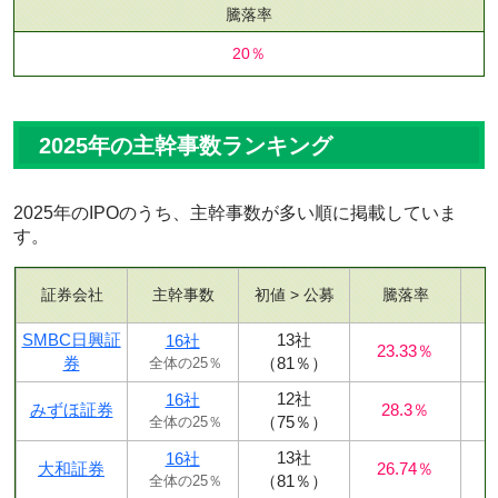
騰落率
20％
2025年の主幹事数ランキング
2025年のIPOのうち、主幹事数が多い順に掲載していま
す。
証券会社
主幹事数
初値 > 公募
騰落率
SMBC日興証
13社
16社
23.33％
券
（81％）
全体の25％
12社
16社
みずほ証券
28.3％
（75％）
全体の25％
13社
16社
大和証券
26.74％
（81％）
全体の25％