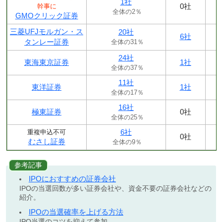
1社
0社
幹事に
全体の2％
GMOクリック証券
三菱UFJモルガン・ス
20社
6社
タンレー証券
全体の31％
24社
東海東京証券
1社
全体の37％
11社
東洋証券
1社
全体の17％
16社
極東証券
0社
全体の25％
6社
重複申込不可
0社
むさし証券
全体の9％
参考記事
IPOにおすすめの証券会社
IPOの当選回数が多い証券会社や、資金不要の証券会社などの
紹介。
IPOの当選確率を上げる方法
IPO当選のコツを抑えて参加。