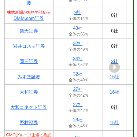
券
9社
株式新聞が無料で読める
0社
DMM.com証券
全体の14％
43社
楽天証券
0社
全体の66％
32社
岩井コスモ証券
0社
全体の49％
34社
岡三証券
2社
全体の52％
32社
みずほ証券
16社
全体の49％
27社
大和証券
16社
全体の42％
27社
大和コネクト証券
0社
全体の42％
28社
野村證券
15社
全体の43％
GMOグループ上場で委託