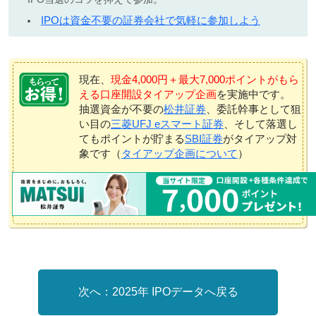
IPOは資金不要の証券会社で気軽に参加しよう
現在、
現金4,000円＋最大7,000ポイントがもら
える口座開設タイアップ企画
を実施中です。
抽選資金が不要の
松井証券
、委託幹事として狙
い目の
三菱UFJ eスマート証券
、そして落選し
てもポイントが貯まる
SBI証券
がタイアップ対
象です（
タイアップ企画について
）
2025年 IPOデータへ戻る