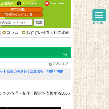
当選実績
X（Twitter）
YouTube
IPO管理帳
IPO管理帳 ログイン版
menu
コラム
おすすめ証券会社の比較
2025-03-25
ット抽選の当選数
決算情報
PERとPBR
ンツの管理・制作・配信を支援するDXソ