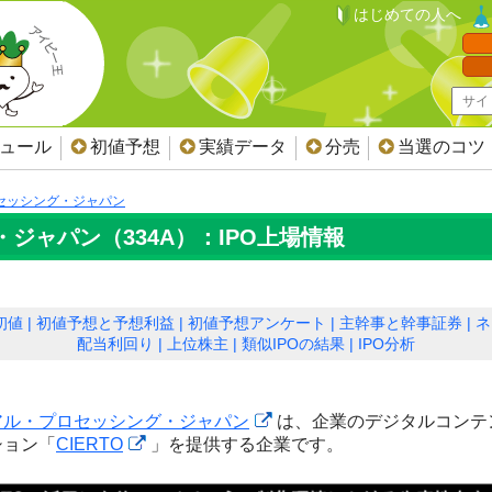
はじめての人へ
ジュール
初値予想
実績データ
分売
当選のコツ
セッシング・ジャパン
ジャパン（334A）：IPO上場情報
初値
初値予想と予想利益
初値予想アンケート
主幹事と幹事証券
ネ
配当利回り
上位株主
類似IPOの結果
IPO分析
アル・プロセッシング・ジャパン
は、企業のデジタルコンテ
ション「
CIERTO
」を提供する企業です。