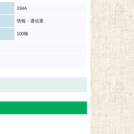
334A
情報・通信業
100株