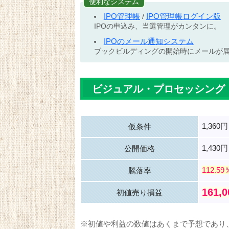
便利なシステム
IPO管理帳
IPO管理帳ログイン版
/
IPOの申込み、当選管理がカンタンに。
IPOのメール通知システム
ブックビルディングの開始時にメールが
ビジュアル・プロセッシング
1,360
仮条件
1,430円
公開価格
112.59
騰落率
161,
初値売り損益
※初値や利益の数値はあくまで予想であり