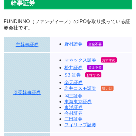
幹事証券
FUNDINNO（ファンディーノ）のIPOを取り扱っている証
券会社です。
野村證券
主幹事証券
マネックス証券
松井証券
SBI証券
楽天証券
岩井コスモ証券
引受幹事証券
岡三証券
東海東京証券
東洋証券
今村証券
三田証券
フィリップ証券