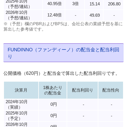
2025年10月
40.95倍
3倍
15.14
206.80
（予想/連結）
2026年10月
12.48倍
-
49.69
-
（予想/連結）
※（予想）欄のPBRおよびBPSは、会社公表の業績予想を基に
算出した参考値です。
FUNDINNO（ファンディーノ）の配当金と配当利回
り
公開価格（620円）と配当金で算出した配当利回りです。
1株あたり
決算月
配当利回り
配当性向
の配当金
2024年10月
0円
-
-
（実績）
2025年10月
0円
-
-
（予定）
2026年10月
0円