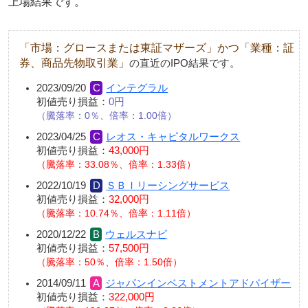
上場結果です。
「市場：グロースまたは東証マザーズ」かつ「業種：証
券、商品先物取引業」
の直近のIPO結果です。
2023/09/20
インテグラル
初値売り損益：
0円
騰落率：0％、倍率：1.00倍
2023/04/25
レオス・キャピタルワークス
初値売り損益：
43,000円
騰落率：33.08％、倍率：1.33倍
2022/10/19
ＳＢＩリーシングサービス
初値売り損益：
32,000円
騰落率：10.74％、倍率：1.11倍
2020/12/22
ウェルスナビ
初値売り損益：
57,500円
騰落率：50％、倍率：1.50倍
2014/09/11
ジャパンインベストメントアドバイザー
初値売り損益：
322,000円