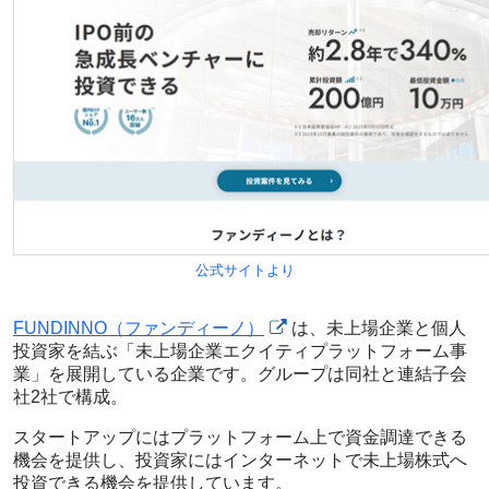
公式サイトより
FUNDINNO（ファンディーノ）
は、未上場企業と個人
投資家を結ぶ「未上場企業エクイティプラットフォーム事
業」を展開している企業です。グループは同社と連結子会
社2社で構成。
スタートアップにはプラットフォーム上で資金調達できる
機会を提供し、投資家にはインターネットで未上場株式へ
投資できる機会を提供しています。