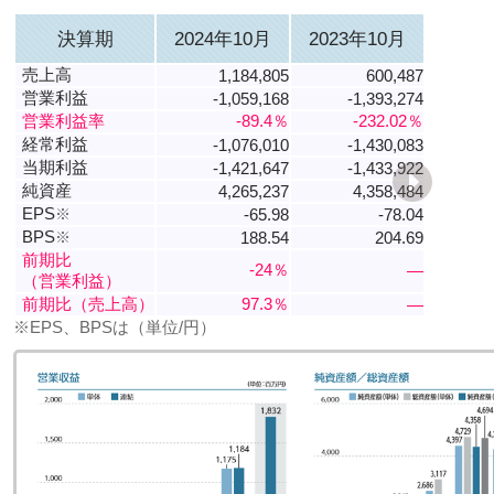
決算期
2024年10月
2023年10月
売上高
1,184,805
600,487
営業利益
-1,059,168
-1,393,274
営業利益率
-89.4％
-232.02％
経常利益
-1,076,010
-1,430,083
当期利益
-1,421,647
-1,433,922
純資産
4,265,237
4,358,484
EPS
※
-65.98
-78.04
BPS
※
188.54
204.69
前期比
-24％
―
（営業利益）
前期比（売上高）
97.3％
―
※EPS、BPSは（単位/円）