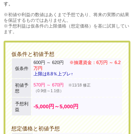
す。
※初値や利益の数値はあくまで予想であり、将来の実際の結果
を保証するものではありません。
※予想利益は仮条件の上限価格（想定価格）を基に試算してい
ます。
仮条件と初値予想
600円 ～ 620円
※抽選資金：6万円 ～ 6.2
万円
仮条件
上限は8.8％上ブレ↑
570円 ～ 670円
初値予
※11/18 修正
想
（0.9倍～1.1倍）
予想利
-5,000円～5,000円
益
想定価格と初値予想