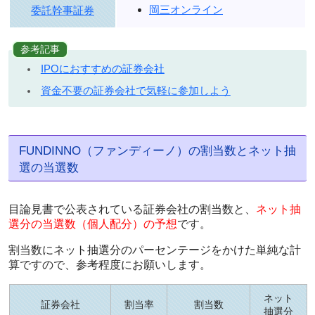
岡三オンライン
委託幹事証券
参考記事
IPOにおすすめの証券会社
資金不要の証券会社で気軽に参加しよう
FUNDINNO（ファンディーノ）の割当数とネット抽
選の当選数
目論見書で公表されている証券会社の割当数と、
ネット抽
選分の当選数（個人配分）の予想
です。
割当数にネット抽選分のパーセンテージをかけた単純な計
算ですので、参考程度にお願いします。
ネット
証券会社
割当率
割当数
抽選分