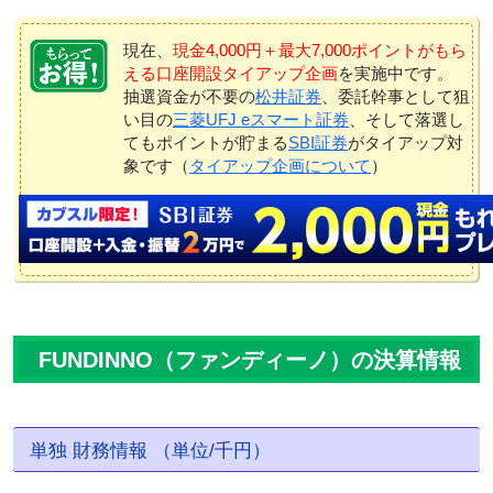
現在、
現金4,000円＋最大7,000ポイントがもら
える口座開設タイアップ企画
を実施中です。
抽選資金が不要の
松井証券
、委託幹事として狙
い目の
三菱UFJ eスマート証券
、そして落選し
てもポイントが貯まる
SBI証券
がタイアップ対
象です（
タイアップ企画について
）
FUNDINNO（ファンディーノ）の決算情報
単独 財務情報 （単位/千円）