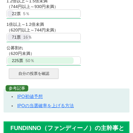
1.2倍以上～1.5倍未満
（744円以上～930円未満）
22
票
5％
1倍以上～1.2倍未満
（620円以上～744円未満）
71
票
16％
公募割れ
（620円未満）
225
票
50％
自分の投票を確認
参考記事
IPO初値予想
IPOの当選確率を上げる方法
FUNDINNO（ファンディーノ）の主幹事と