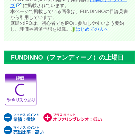
プ
に掲載されています。
本ページで掲載している画像は、FUNDINNOの目論見書
から引用しています。
庶民のIPOは、初心者でもIPOに参加しやすいよう要約
し、評価や初値予想を掲載。
はじめての人へ
FUNDINNO（ファンディーノ）の上場日