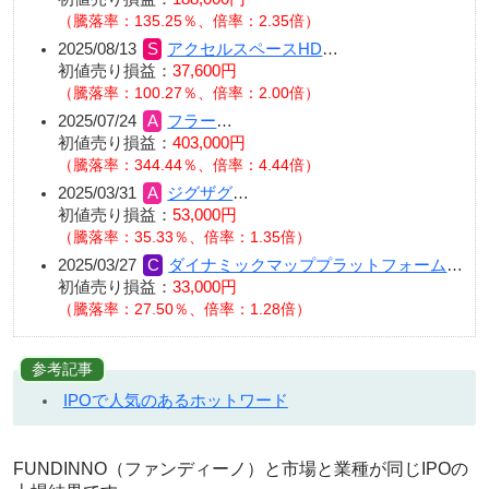
（騰落率：135.25％、倍率：2.35倍）
2025/08/13
アクセルスペースHD
…
初値売り損益：
37,600円
（騰落率：100.27％、倍率：2.00倍）
2025/07/24
フラー
…
初値売り損益：
403,000円
（騰落率：344.44％、倍率：4.44倍）
2025/03/31
ジグザグ
…
初値売り損益：
53,000円
（騰落率：35.33％、倍率：1.35倍）
2025/03/27
ダイナミックマッププラットフォーム
…
初値売り損益：
33,000円
（騰落率：27.50％、倍率：1.28倍）
参考記事
IPOで人気のあるホットワード
FUNDINNO（ファンディーノ）と市場と業種が同じIPOの