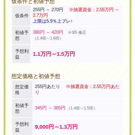
仮条件と初値予想
255円 ～ 270円
※抽選資金：2.55万円 ～
2.7万円
仮条件
上限は5.9％上ブレ↑
380円 ～ 420円
初値予
※3/5 修正
想
（1.4倍～1.6倍）
予想利
1.1万円～1.5万円
益
想定価格と初値予想
255円あたり
※抽選資金：2.55万円あた
想定価
り
格
初値予
345円 ～ 385円
（1.4倍～1.5倍）
想
予想利
9,000円～1.3万円
益