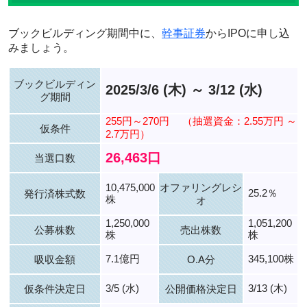
ブックビルディング期間中に、
幹事証券
からIPOに申し込
みましょう。
ブックビルディン
2025/3/6 (木) ～ 3/12 (水)
グ期間
255円～270円
（抽選資金：2.55万円 ～
仮条件
2.7万円）
26,463口
当選口数
10,475,000
オファリングレシ
25.2％
発行済株式数
株
オ
1,250,000
1,051,200
公募株数
売出株数
株
株
7.1億円
345,100株
吸収金額
O.A分
3/5 (水)
3/13 (木)
仮条件決定日
公開価格決定日