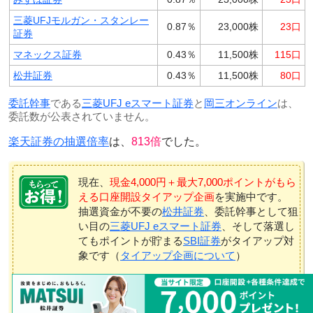
三菱UFJモルガン・スタンレー
0.87％
23,000株
23口
証券
マネックス証券
0.43％
11,500株
115口
松井証券
0.43％
11,500株
80口
委託幹事
である
三菱UFJ eスマート証券
と
岡三オンライン
は、
委託数が公表されていません。
楽天証券の抽選倍率
は、
813倍
でした。
現在、
現金4,000円＋最大7,000ポイントがもら
える口座開設タイアップ企画
を実施中です。
抽選資金が不要の
松井証券
、委託幹事として狙
い目の
三菱UFJ eスマート証券
、そして落選し
てもポイントが貯まる
SBI証券
がタイアップ対
象です（
タイアップ企画について
）