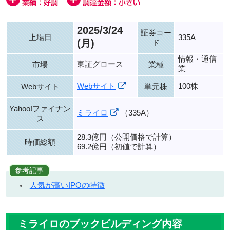
2025/3/24
証券コー
上場日
335A
(月)
ド
情報・通信
東証グロース
市場
業種
業
Webサイト
100株
Webサイト
単元株
Yahoo!ファイナン
ミライロ
（335A）
ス
28.3億円（公開価格で計算）
時価総額
69.2億円（初値で計算）
参考記事
人気が高いIPOの特徴
ミライロのブックビルディング内容