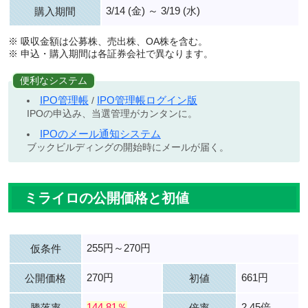
3/14 (金) ～ 3/19 (水)
購入期間
※ 吸収金額は公募株、売出株、OA株を含む。
※ 申込・購入期間は各証券会社で異なります。
便利なシステム
IPO管理帳
IPO管理帳ログイン版
/
IPOの申込み、当選管理がカンタンに。
IPOのメール通知システム
ブックビルディングの開始時にメールが届く。
ミライロの公開価格と初値
255円～270円
仮条件
270円
661円
公開価格
初値
144.81％
2.45倍
騰落率
倍率