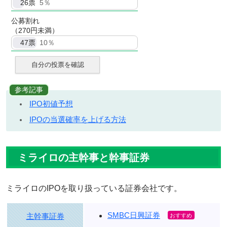
26
票
5％
公募割れ
（270円未満）
47
票
10％
自分の投票を確認
参考記事
IPO初値予想
IPOの当選確率を上げる方法
ミライロの主幹事と幹事証券
ミライロのIPOを取り扱っている証券会社です。
SMBC日興証券
主幹事証券