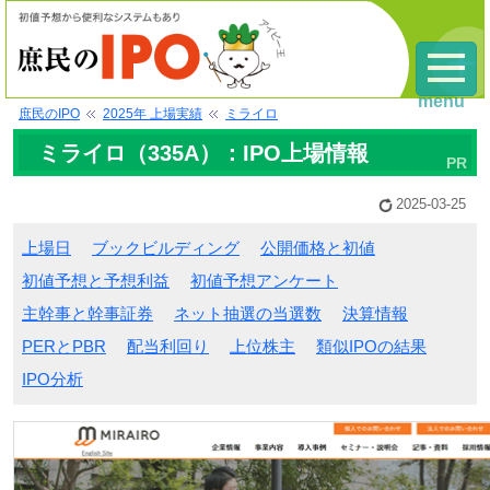
menu
庶民のIPO
2025年 上場実績
ミライロ
ミライロ（335A）：IPO上場情報
2025-03-25
上場日
ブックビルディング
公開価格と初値
初値予想と予想利益
初値予想アンケート
主幹事と幹事証券
ネット抽選の当選数
決算情報
PERとPBR
配当利回り
上位株主
類似IPOの結果
IPO分析