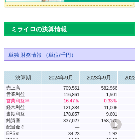
ミライロの決算情報
単独 財務情報 （単位/千円）
決算期
2024年9月
2023年9月
2022
売上高
709,561
582,966
営業利益
116,861
1,901
営業利益率
16.47％
0.33％
経常利益
121,334
11,006
当期利益
178,857
9,601
純資産
337,027
158,170
配当金
※
―
―
EPS
※
34.23
1.93
-