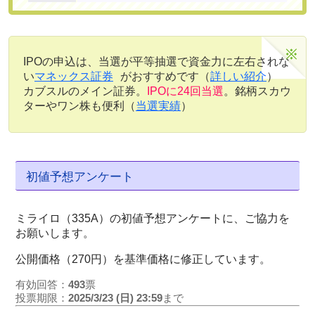
IPOの申込は、当選が平等抽選で資金力に左右されな
い
マネックス証券
がおすすめです（
詳しい紹介
）
カブスルのメイン証券。
IPOに24回当選
。銘柄スカウ
ターやワン株も便利（
当選実績
）
初値予想アンケート
ミライロ（335A）の初値予想アンケートに、ご協力を
お願いします。
公開価格（270円）を基準価格に修正しています。
有効回答：
493
票
投票期限：
2025/3/23 (日) 23:59
まで