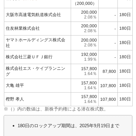
（200,000）
200,000
大阪市高速電気軌道株式会社
180日
-
2.08％
200,000
住友林業株式会社
180日
-
2.08％
ヤマトホールディングス株式会
200,000
180日
-
2.08％
社
192,000
株式会社三菱ＵＦＪ銀行
180日
-
1.99％
株式会社エス・ケイプランニン
157,800
180日
87,800
1.64％
グ
157,800
大亀 雄平
180日
107,800
1.64％
157,800
樫野 孝人
180日
107,800
1.64％
※（）内の数値は、新株予約権による潜在株式数。
180日のロックアップ期間は、2025年9月19日まで