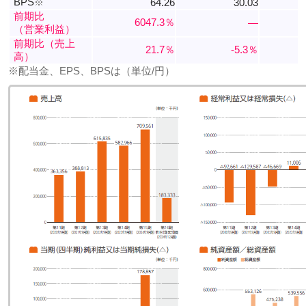
BPS
※
64.26
30.03
前期比
6047.3％
―
（営業利益）
前期比（売上
21.7％
-5.3％
高）
※配当金、EPS、BPSは（単位/円）