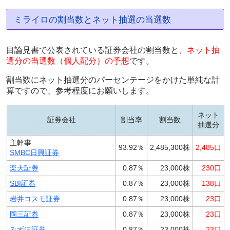
ミライロの割当数とネット抽選の当選数
目論見書で公表されている証券会社の割当数と、
ネット抽
選分の当選数（個人配分）の予想
です。
割当数にネット抽選分のパーセンテージをかけた単純な計
算ですので、参考程度にお願いします。
ネット
証券会社
割当率
割当数
抽選分
主幹事
93.92％
2,485,300株
2,485口
SMBC日興証券
楽天証券
0.87％
23,000株
230口
SBI証券
0.87％
23,000株
138口
岩井コスモ証券
0.87％
23,000株
23口
岡三証券
0.87％
23,000株
23口
みずほ証券
0.87％
23,000株
23口