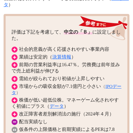
タ
）
評価は下記を考慮して、
中立の「Ｂ」
に設定しまし
た。
社会的意義が高く応援されやすい事業内容
業績は安定的（
決算情報
）
前期の営業利益率は16.47％。労務費は前年並み
で売上総利益が伸びる
需給が絞られており初値が上昇しやすい
市場からの吸収金額が7.1億円と小さい
（
IPOデー
タ
）
株価が低い超低位株。マネーゲーム化されやす
く初値にプラス（
データ
）
改正障害者差別解消法の施行（2024年４月）
配当実績なし
仮条件の上限価格と前期実績によるPERは7.8