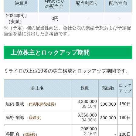
1株あたり
決算月
配当利回り
配当性向
の配当金
2024年9月
0円
-
-
（実績）
※（予定）欄の配当性向は、会社公表の業績予想および予定配
当金を基に算出した参考値です。
上位株主とロックアップ期間
ミライロの上位10名の株主構成とロックアップ期間です。
ロック
株主名
株数
売出数
アップ
3,380,000
垣内 俊哉
180日
300,000
代表取締役社長
35.10％
3,360,000
民野 剛郎
180日
300,000
取締役
34.90％
208,000
2.16％
谷間 真
-
180日
取締役