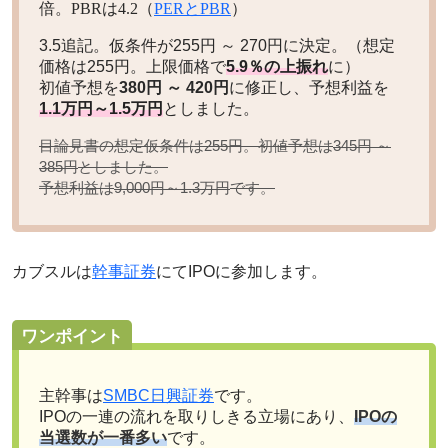
倍。PBRは4.2（
PERとPBR
）
3.5追記。仮条件が255円 ～ 270円に決定。（想定
価格は255円。上限価格で
5.9％の上振れ
に）
初値予想を
380円 ～ 420円
に修正し、予想利益を
1.1万円～1.5万円
としました。
目論見書の想定仮条件は255円。初値予想は
345円 ～
としました。
385円
予想利益は
です。
9,000円～1.3万円
カブスルは
幹事証券
にてIPOに参加します。
ワンポイント
主幹事は
SMBC日興証券
です。
IPOの一連の流れを取りしきる立場にあり、
IPOの
当選数が一番多い
です。