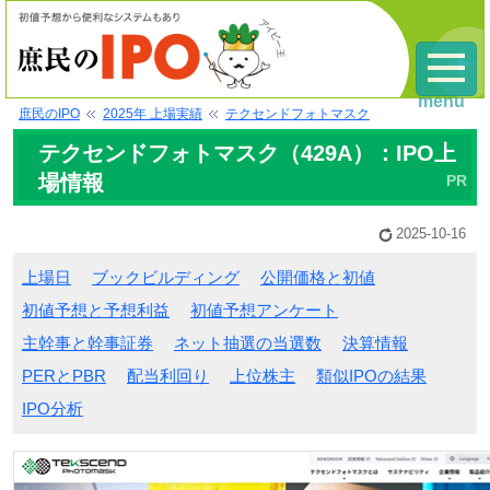
menu
庶民のIPO
2025年 上場実績
テクセンドフォトマスク
テクセンドフォトマスク（429A）：IPO上
場情報
2025-10-16
上場日
ブックビルディング
公開価格と初値
初値予想と予想利益
初値予想アンケート
主幹事と幹事証券
ネット抽選の当選数
決算情報
PERとPBR
配当利回り
上位株主
類似IPOの結果
IPO分析