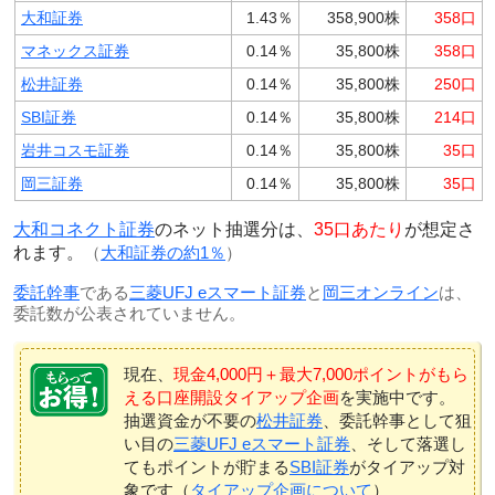
大和証券
1.43％
358,900株
358口
マネックス証券
0.14％
35,800株
358口
松井証券
0.14％
35,800株
250口
SBI証券
0.14％
35,800株
214口
岩井コスモ証券
0.14％
35,800株
35口
岡三証券
0.14％
35,800株
35口
大和コネクト証券
のネット抽選分は、
35口あたり
が想定さ
れます。
（
大和証券の約1％
）
委託幹事
である
三菱UFJ eスマート証券
と
岡三オンライン
は、
委託数が公表されていません。
現在、
現金4,000円＋最大7,000ポイントがもら
える口座開設タイアップ企画
を実施中です。
抽選資金が不要の
松井証券
、委託幹事として狙
い目の
三菱UFJ eスマート証券
、そして落選し
てもポイントが貯まる
SBI証券
がタイアップ対
象です（
タイアップ企画について
）