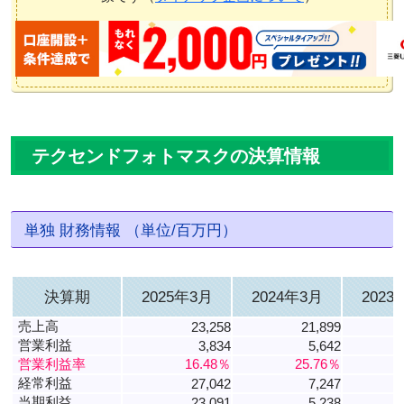
テクセンドフォトマスクの決算情報
単独 財務情報 （単位/百万円）
決算期
2025年3月
2024年3月
2023
売上高
23,258
21,899
営業利益
3,834
5,642
営業利益率
16.48％
25.76％
経常利益
27,042
7,247
当期利益
23,091
5,238