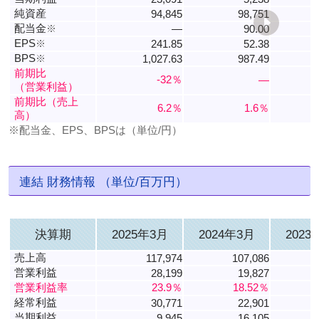
純資産
94,845
98,751
配当金
※
―
90.00
EPS
※
241.85
52.38
BPS
※
1,027.63
987.49
前期比
-32％
―
（営業利益）
前期比（売上
6.2％
1.6％
高）
※配当金、EPS、BPSは（単位/円）
連結 財務情報 （単位/百万円）
決算期
2025年3月
2024年3月
2023
売上高
117,974
107,086
営業利益
28,199
19,827
営業利益率
23.9％
18.52％
経常利益
30,771
22,901
当期利益
9,945
16,105