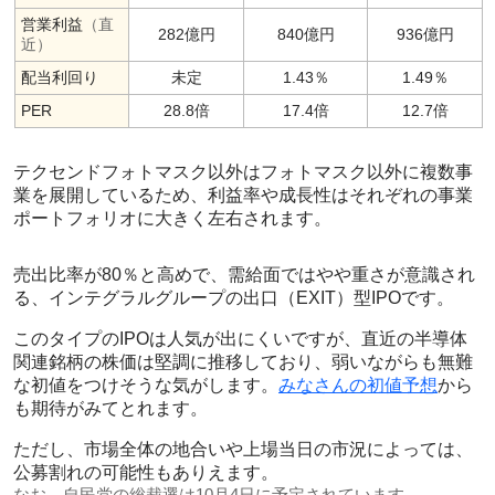
営業利益
（直
282億円
840億円
936億円
近）
配当利回り
未定
1.43％
1.49％
PER
28.8倍
17.4倍
12.7倍
テクセンドフォトマスク以外はフォトマスク以外に複数事
業を展開しているため、利益率や成長性はそれぞれの事業
ポートフォリオに大きく左右されます。
売出比率が80％と高めで、需給面ではやや重さが意識され
る、インテグラルグループの出口（EXIT）型IPOです。
このタイプのIPOは人気が出にくいですが、直近の半導体
関連銘柄の株価は堅調に推移しており、弱いながらも無難
な初値をつけそうな気がします。
みなさんの初値予想
から
も期待がみてとれます。
ただし、市場全体の地合いや上場当日の市況によっては、
公募割れの可能性もありえます。
なお、自民党の総裁選は10月4日に予定されています。