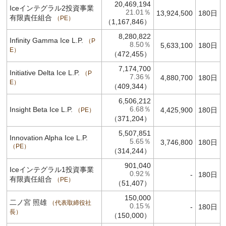
20,469,194
Iceインテグラル2投資事業
21.01％
13,924,500
180日
有限責任組合
PE
（1,167,846）
8,280,822
Infinity Gamma Ice L.P.
P
8.50％
5,633,100
180日
E
（472,455）
7,174,700
Initiative Delta Ice L.P.
P
7.36％
4,880,700
180日
E
（409,344）
6,506,212
Insight Beta Ice L.P.
6.68％
4,425,900
180日
PE
（371,204）
5,507,851
Innovation Alpha Ice L.P.
5.65％
3,746,800
180日
PE
（314,244）
901,040
Iceインテグラル1投資事業
0.92％
-
180日
有限責任組合
PE
（51,407）
150,000
二ノ宮 照雄
代表取締役社
0.15％
-
180日
長
（150,000）