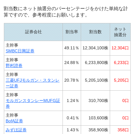
割当数にネット抽選分のパーセンテージをかけた単純な計
算ですので、参考程度にお願いします。
ネット
証券会社
割当率
割当数
抽選分
主幹事
49.11％
12,304,100株
12,304口
SMBC日興証券
主幹事
24.88％
6,233,800株
6,233口
野村證券
主幹事
三菱UFJモルガン・スタンレ
20.78％
5,205,100株
5,205口
ー証券
主幹事
モルガンスタンレーMUFG証
1.24％
310,700株
0口
券
主幹事
0.41％
103,600株
0口
BofA証券
みずほ証券
1.43％
358,900株
358口