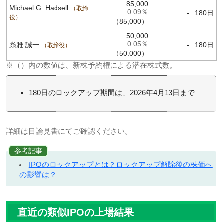
85,000
Michael G. Hadsell
取締
0.09％
-
180日
役
（85,000）
50,000
0.05％
糸雅 誠一
-
180日
取締役
（50,000）
※（）内の数値は、新株予約権による潜在株式数。
180日のロックアップ期間は、2026年4月13日まで
詳細は目論見書にてご確認ください。
参考記事
IPOのロックアップとは？ロックアップ解除後の株価へ
の影響は？
直近の類似IPOの上場結果