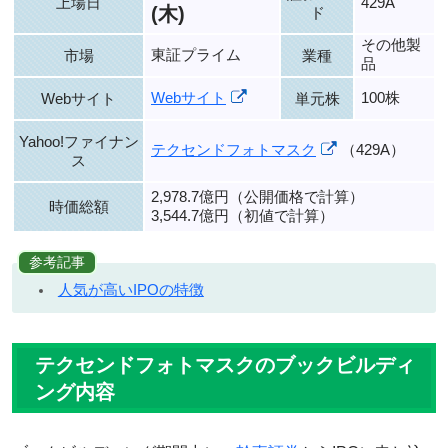
上場日
429A
(木)
ド
その他製
東証プライム
市場
業種
品
Webサイト
100株
Webサイト
単元株
Yahoo!ファイナン
テクセンドフォトマスク
（429A）
ス
2,978.7億円（公開価格で計算）
時価総額
3,544.7億円（初値で計算）
参考記事
人気が高いIPOの特徴
テクセンドフォトマスクのブックビルディ
ング内容