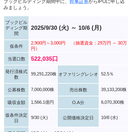
ブックビルディング期間中に、
幹事証券
からIPOに申し込
みましょう。
ブックビル
2025/9/30 (火) ～ 10/6 (月)
ディング期
間
2,900円～3,000円
（抽選資金：29万円 ～ 30万
仮条件
円）
522,035口
当選口数
発行済株式
99,291,220株
52.5％
オファリングレシオ
数
7,000,000株
39,133,200株
公募株数
売出株数
1,566.1億円
6,070,300株
吸収金額
O.A分
仮条件決定
9/30 (火)
10/8 (水)
公開価格決定日
日