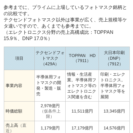
参考までに、プライムに上場しているフォトマスク銘柄と
の比較です。
テクセンドフォトマスク以外は事業が広く、売上規模等ケ
タ違いですので、あくまでも参考までに。
（エレクトロニクス分野の売上高構成比：TOPPAN
15.9％、DNP 17.0％）
テクセンドフォ
大日本印刷
TOPPAN HD
項目
トマスク
（DNP）
（7911）
（429A）
（7912）
情報・生活産
印刷・エレク
半導体用フォ
業。半導体用フ
トロニクス。
トマスクの開
事業内容
ォトマスク等の
半導体用フォ
発・製造・販
エレクトロニク
トマスク等を
売
ス関連を含む
展開
2,978億円
時価総額
11,511億円
13,345億円
（仮条件上
限）
売上高
（直
1,179億円
17,179億円
14,576億円
近）