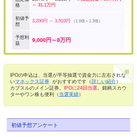
～ 31.1万円
格
初値予
3,200円 ～ 3,910円
（1.0倍～1.3倍）
想
予想利
9,000円～8万円
益
IPOの申込は、当選が平等抽選で資金力に左右されな
い
マネックス証券
がおすすめです（
詳しい紹介
）
カブスルのメイン証券。
IPOに24回当選
。銘柄スカウ
ターやワン株も便利（
当選実績
）
初値予想アンケート