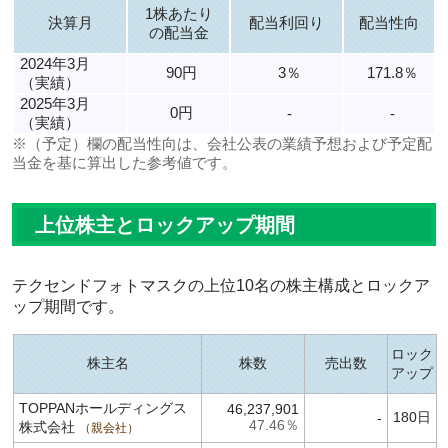
1株あたり
決算月
配当利回り
配当性向
の配当金
2024年3月
90円
3％
171.8％
（実績）
2025年3月
0円
-
-
（実績）
※（予定）欄の配当性向は、会社公表の業績予想および予定配
当金を基に算出した参考値です。
上位株主とロックアップ期間
テクセンドフォトマスクの上位10名の株主構成とロックア
ップ期間です。
ロック
株主名
株数
売出数
アップ
TOPPANホールディングス
46,237,901
180日
-
47.46％
株式会社
親会社