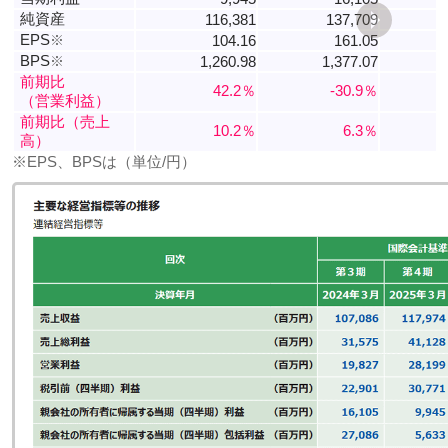
純資産
116,381
137,709
EPS
※
104.16
161.05
BPS
※
1,260.98
1,377.07
前期比
42.2％
-30.9％
（営業利益）
前期比（売上
10.2％
6.3％
高）
※EPS、BPSは（単位/円）