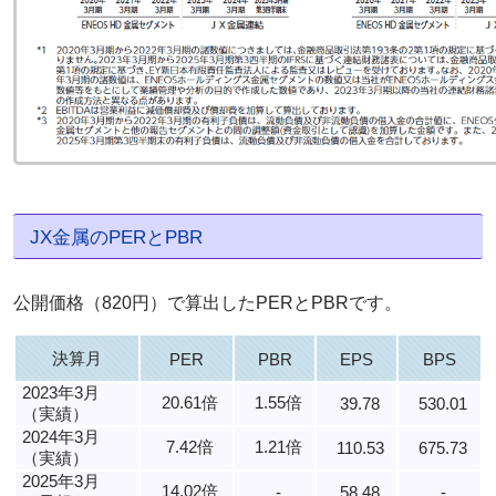
JX金属のPERとPBR
公開価格（820円）で算出したPERとPBRです。
決算月
PER
PBR
EPS
BPS
2023年3月
20.61倍
1.55倍
39.78
530.01
（実績）
2024年3月
7.42倍
1.21倍
110.53
675.73
（実績）
2025年3月
14.02倍
-
58.48
-