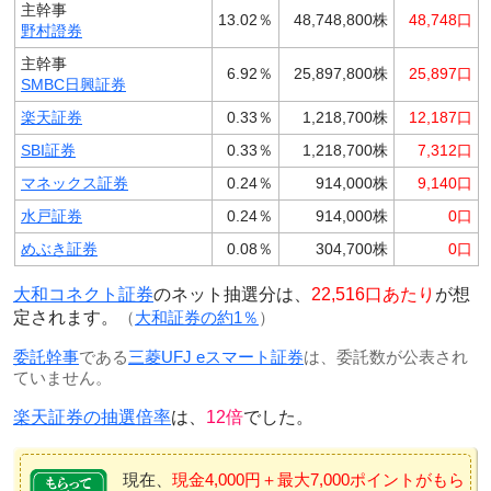
主幹事
13.02％
48,748,800株
48,748口
野村證券
主幹事
6.92％
25,897,800株
25,897口
SMBC日興証券
楽天証券
0.33％
1,218,700株
12,187口
SBI証券
0.33％
1,218,700株
7,312口
マネックス証券
0.24％
914,000株
9,140口
水戸証券
0.24％
914,000株
0口
めぶき証券
0.08％
304,700株
0口
大和コネクト証券
のネット抽選分は、
22,516口あたり
が想
定されます。
（
大和証券の約1％
）
委託幹事
である
三菱UFJ eスマート証券
は、委託数が公表され
ていません。
楽天証券の抽選倍率
は、
12倍
でした。
現在、
現金4,000円＋最大7,000ポイントがもら