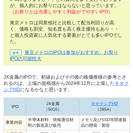
が、個人的にお祭りにはならないと思っています。
（お祭りとは当選しやすく利益がでやすいIPO）
東京メトロは同業他社と比較して配当利回りが高
く、価格も割安、知名度も高く株主優待もあり・・
と個人投資家に人気化する要素がとても多いIPOでし
た。
東京メトロのIPOは参加がおすすめ。お祭り
IPOの可能性大
JX金属のIPOで、初値およびその後の株価推移の参考とさ
れるのは、上場の規模感から2024年12月に上場した
キオク
シアHD
になるかなと思います。
JX金属
キオクシアHD
IPO
（5016）
（285A）
半導体材料、情報通信材
メモリ及びSSD等関連製
事業内容
料の製造及び販売
品の開発・製造