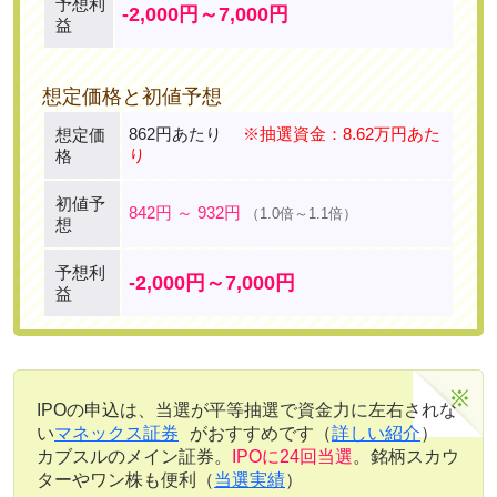
予想利
-2,000円～7,000円
益
想定価格と初値予想
862円あたり
※抽選資金：8.62万円あた
想定価
り
格
初値予
842円 ～ 932円
（1.0倍～1.1倍）
想
予想利
-2,000円～7,000円
益
IPOの申込は、当選が平等抽選で資金力に左右されな
い
マネックス証券
がおすすめです（
詳しい紹介
）
カブスルのメイン証券。
IPOに24回当選
。銘柄スカウ
ターやワン株も便利（
当選実績
）