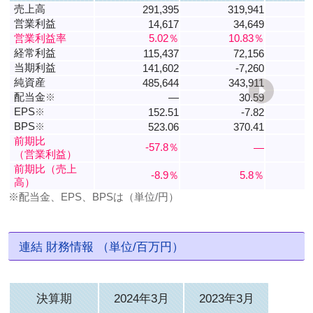
売上高
291,395
319,941
営業利益
14,617
34,649
営業利益率
5.02％
10.83％
経常利益
115,437
72,156
当期利益
141,602
-7,260
純資産
485,644
343,911
配当金
※
―
30.59
EPS
※
152.51
-7.82
BPS
※
523.06
370.41
前期比
-57.8％
―
（営業利益）
前期比（売上
-8.9％
5.8％
高）
※配当金、EPS、BPSは（単位/円）
連結 財務情報 （単位/百万円）
決算期
2024年3月
2023年3月