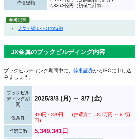
時価総額
7,826.9億円（初値で計算）
参考記事
人気が高いIPOの特徴
JX金属のブックビルディング内容
ブックビルディング期間中に、
幹事証券
からIPOに申し込
みましょう。
ブックビル
2025/3/3 (月) ～ 3/7 (金)
ディング期
間
810円～820円
（抽選資金：8.1万円 ～ 8.2万
仮条件
円）
5,349,341口
当選口数