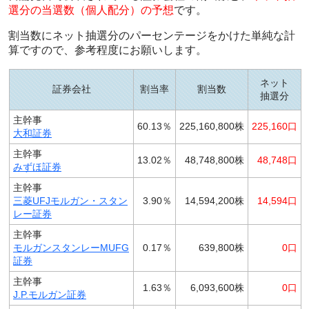
選分の当選数（個人配分）の予想
です。
割当数にネット抽選分のパーセンテージをかけた単純な計
算ですので、参考程度にお願いします。
ネット
証券会社
割当率
割当数
抽選分
主幹事
60.13％
225,160,800株
225,160口
大和証券
主幹事
13.02％
48,748,800株
48,748口
みずほ証券
主幹事
三菱UFJモルガン・スタン
3.90％
14,594,200株
14,594口
レー証券
主幹事
モルガンスタンレーMUFG
0.17％
639,800株
0口
証券
主幹事
1.63％
6,093,600株
0口
J.P.モルガン証券