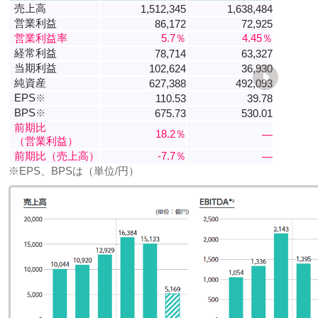
売上高
1,512,345
1,638,484
営業利益
86,172
72,925
営業利益率
5.7％
4.45％
経常利益
78,714
63,327
当期利益
102,624
36,930
純資産
627,388
492,093
EPS
※
110.53
39.78
BPS
※
675.73
530.01
前期比
18.2％
―
（営業利益）
前期比（売上高）
-7.7％
―
※EPS、BPSは（単位/円）