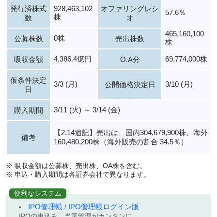
発行済株式
928,463,102
オファリングレシ
57.6％
株
数
オ
465,160,100
0株
公募株数
売出株数
株
4,386.4億円
69,774,000株
吸収金額
O.A分
仮条件決定
3/3 (月)
3/10 (月)
公開価格決定日
日
3/11 (火) ～ 3/14 (金)
購入期間
【2.14追記】売出は、国内304,679,900株、海外
備考
160,480,200株（海外販売の割合 34.5％）
※ 吸収金額は公募株、売出株、OA株を含む。
※ 申込・購入期間は各証券会社で異なります。
便利なシステム
IPO管理帳
IPO管理帳ログイン版
/
IPOの申込み、当選管理がカンタンに。