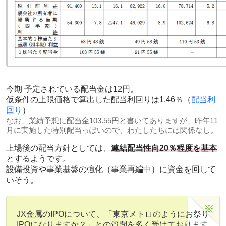
今期 予定されている配当金は12円。
仮条件の上限価格で算出した配当利回りは1.46％（
配当利
回り
）
なお、業績予想に配当金103.55円と書いてありますが、昨年11
月に実施した特別配当っぽいので、わたしたちには関係なし。
上場後の配当方針としては、
連結配当性向20％程度を基本
とするようです。
設備投資や事業基盤の強化（事業再編中）に資金を回して
いそう。
JX金属のIPOについて、「東京メトロのようにお祭り
IPOになりますか？」との質問を多く受けております