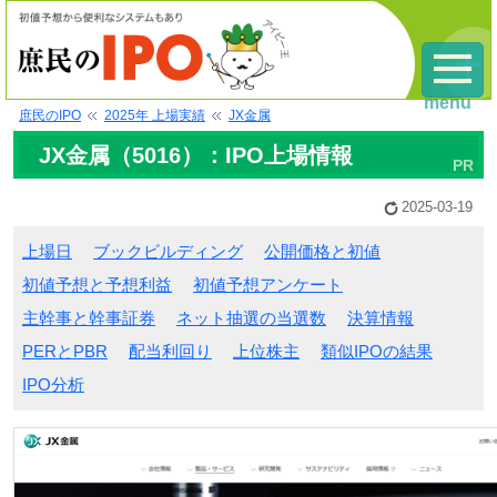
menu
庶民のIPO
2025年 上場実績
JX金属
JX金属（5016）：IPO上場情報
2025-03-19
上場日
ブックビルディング
公開価格と初値
初値予想と予想利益
初値予想アンケート
主幹事と幹事証券
ネット抽選の当選数
決算情報
PERとPBR
配当利回り
上位株主
類似IPOの結果
IPO分析