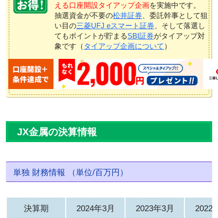
える口座開設タイアップ企画
を実施中です。
抽選資金が不要の
松井証券
、委託幹事として狙
い目の
三菱UFJ eスマート証券
、そして落選し
てもポイントが貯まる
SBI証券
がタイアップ対
象です（
タイアップ企画について
）
JX金属の決算情報
単独 財務情報 （単位/百万円）
決算期
2024年3月
2023年3月
2022