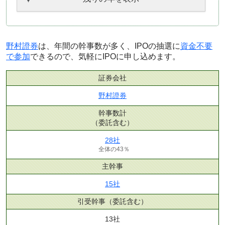
野村證券
は、年間の幹事数が多く、IPOの抽選に
資金不要
で参加
できるので、気軽にIPOに申し込めます。
証券会社
野村證券
幹事数計
（委託含む）
28社
全体の43％
主幹事
15社
引受幹事
（委託含む）
13社