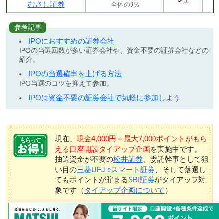
むさし証券
全体の9％
参考記事
IPOにおすすめの証券会社
IPOの当選回数が多い証券会社や、資金不要の証券会社などの
紹介。
IPOの当選確率を上げる方法
IPO当選のコツを抑えて参加。
IPOは資金不要の証券会社で気軽に参加しよう
現在、
現金4,000円＋最大7,000ポイントがもら
える口座開設タイアップ企画
を実施中です。
抽選資金が不要の
松井証券
、委託幹事として狙
い目の
三菱UFJ eスマート証券
、そして落選し
てもポイントが貯まる
SBI証券
がタイアップ対
象です（
タイアップ企画について
）