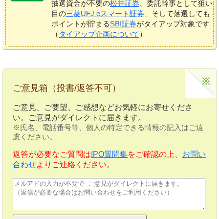
抽選資金が不要の
松井証券
、委託幹事として狙い
目の
三菱UFJ eスマート証券
、そして落選しても
ポイントが貯まる
SBI証券
がタイアップ対象です
（
タイアップ企画について
）
ご意見箱（投書/返答不可）
ご意見、ご要望、ご感想などお気軽にお寄せくださ
い。ご意見がダイレクトに届きます。
※氏名、電話番号等、個人の特定できる情報の記入はご遠
慮ください。
返答が必要なご質問は
IPO質問集
をご確認の上、
お問い
合わせ
よりご連絡ください。