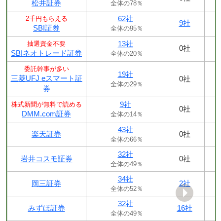
松井証券
全体の78％
62社
2千円もらえる
9社
SBI証券
全体の95％
13社
抽選資金不要
0社
SBIネオトレード証券
全体の20％
委託幹事が多い
19社
三菱UFJ eスマート証
0社
全体の29％
券
9社
株式新聞が無料で読める
0社
DMM.com証券
全体の14％
43社
楽天証券
0社
全体の66％
32社
岩井コスモ証券
0社
全体の49％
34社
岡三証券
2社
全体の52％
32社
みずほ証券
16社
全体の49％