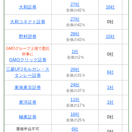
27社
大和証券
16社
全体の42％
27社
大和コネクト証券
0社
全体の42％
28社
野村證券
15社
全体の43％
GMOグループ上場で委託
1社
0社
幹事に
全体の2％
GMOクリック証券
三菱UFJモルガン・ス
20社
6社
タンレー証券
全体の31％
24社
東海東京証券
1社
全体の37％
11社
東洋証券
1社
全体の17％
16社
極東証券
0社
全体の25％
6社
重複申込不可
0社