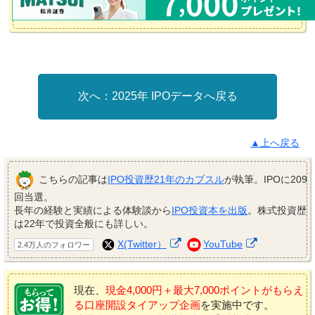
2025年 IPOデータへ戻る
▲上へ戻る
こちらの記事は
IPO投資歴21年のカブスル
が執筆。IPOに209
回当選。
長年の経験と実績による体験談から
IPO投資本を出版
。株式投資歴
は22年で投資全般にも詳しい。
X(Twitter）
YouTube
2.4万人のフォロワー
現在、
現金4,000円＋最大7,000ポイントがもらえ
る口座開設タイアップ企画
を実施中です。