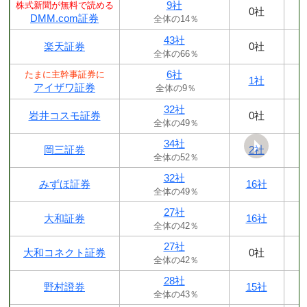
9社
株式新聞が無料で読める
0社
DMM.com証券
全体の14％
43社
楽天証券
0社
全体の66％
6社
たまに主幹事証券に
1社
アイザワ証券
全体の9％
32社
岩井コスモ証券
0社
全体の49％
34社
岡三証券
2社
全体の52％
32社
みずほ証券
16社
全体の49％
27社
大和証券
16社
全体の42％
27社
大和コネクト証券
0社
全体の42％
28社
野村證券
15社
全体の43％