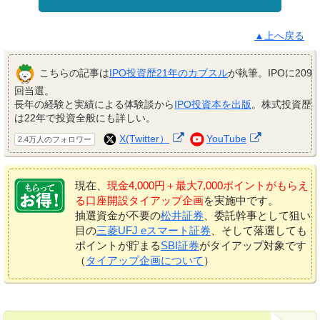
▲上へ戻る
こちらの記事は
IPO投資歴21年のカブスル
が執筆。IPOに209
回当選。
長年の経験と実績による体験談から
IPO投資本を出版
。株式投資歴
は22年で投資全般にも詳しい。
X(Twitter）
YouTube
2.4万人のフォロワー
現在、
現金4,000円＋最大7,000ポイントがもらえ
る口座開設タイアップ企画
を実施中です。
抽選資金が不要の
松井証券
、委託幹事として狙い
目の
三菱UFJ eスマート証券
、そして落選しても
ポイントが貯まる
SBI証券
がタイアップ対象です
（
タイアップ企画について
）