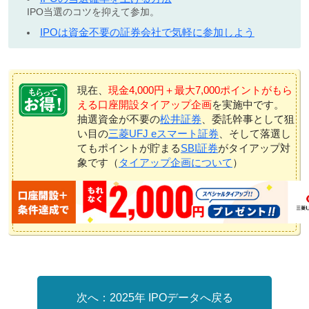
IPO当選のコツを抑えて参加。
IPOは資金不要の証券会社で気軽に参加しよう
現在、
現金4,000円＋最大7,000ポイントがもら
える口座開設タイアップ企画
を実施中です。
抽選資金が不要の
松井証券
、委託幹事として狙
い目の
三菱UFJ eスマート証券
、そして落選し
てもポイントが貯まる
SBI証券
がタイアップ対
象です（
タイアップ企画について
）
2025年 IPOデータへ戻る