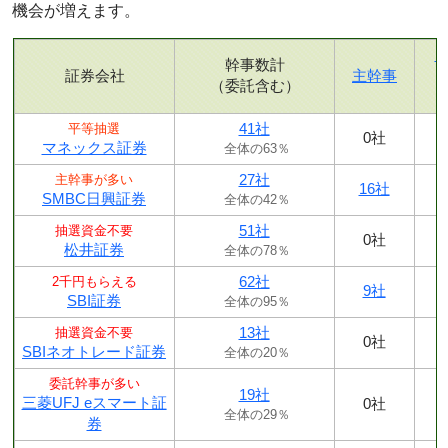
機会が増えます。
幹事数計
証券会社
主幹事
（委託含む）
41社
平等抽選
0社
マネックス証券
全体の63％
27社
主幹事が多い
16社
SMBC日興証券
全体の42％
51社
抽選資金不要
0社
松井証券
全体の78％
62社
2千円もらえる
9社
SBI証券
全体の95％
13社
抽選資金不要
0社
SBIネオトレード証券
全体の20％
委託幹事が多い
19社
三菱UFJ eスマート証
0社
全体の29％
券