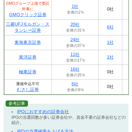
GMOグループ上場で委託
1社
0社
幹事に
全体の2％
GMOクリック証券
三菱UFJモルガン・ス
20社
6社
タンレー証券
全体の31％
24社
東海東京証券
1社
全体の37％
11社
東洋証券
1社
全体の17％
16社
極東証券
0社
全体の25％
6社
重複申込不可
0社
むさし証券
全体の9％
参考記事
IPOにおすすめの証券会社
IPOの当選回数が多い証券会社や、資金不要の証券会社などの
紹介。
IPOの当選確率を上げる方法