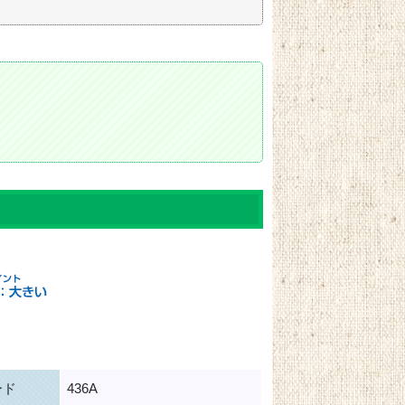
ード
436A