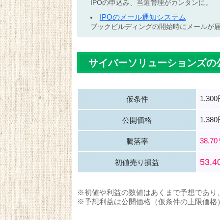
IPOの申込み、当選管理がカンタンに。
IPOのメール通知システム
ブックビルディングの開始時にメールが
サイバーソリューションズの
1,30
仮条件
1,38
公開価格
38.7
騰落率
53,
初値売り損益
※初値や利益の数値はあくまで予想であり
※予想利益は公開価格（仮条件の上限価格