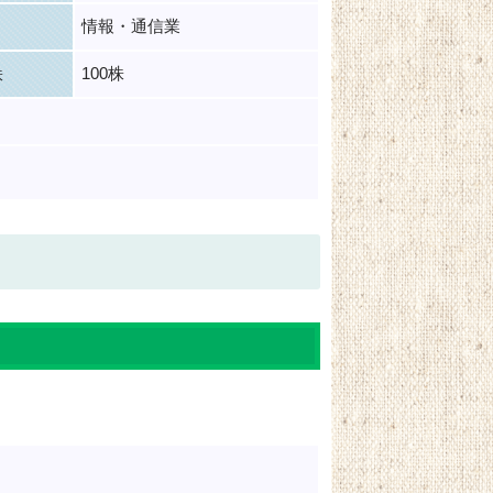
情報・通信業
100株
株