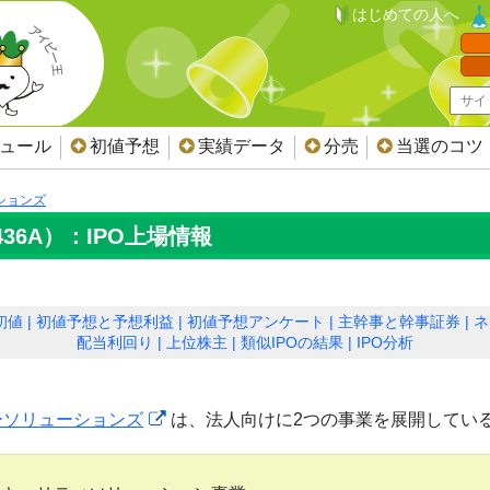
はじめての人へ
ジュール
初値予想
実績データ
分売
当選のコツ
ションズ
6A）：IPO上場情報
初値
初値予想と予想利益
初値予想アンケート
主幹事と幹事証券
ネ
配当利回り
上位株主
類似IPOの結果
IPO分析
ーソリューションズ
は、法人向けに2つの事業を展開してい