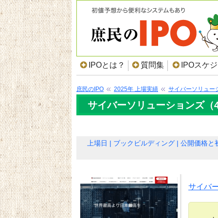
IPOとは？
質問集
IPOスケ
庶民のIPO
2025年 上場実績
サイバーソリュー
サイバーソリューションズ（43
上場日
ブックビルディング
公開価格と
サイバ