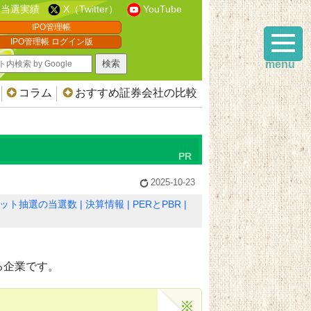
当選実績
X（Twitter）
YouTube
IPO管理帳
IPO管理帳 ログイン版
menu
コラム
おすすめ証券会社の比較
2025-10-23
ット抽選の当選数
決算情報
PERとPBR
る企業です。