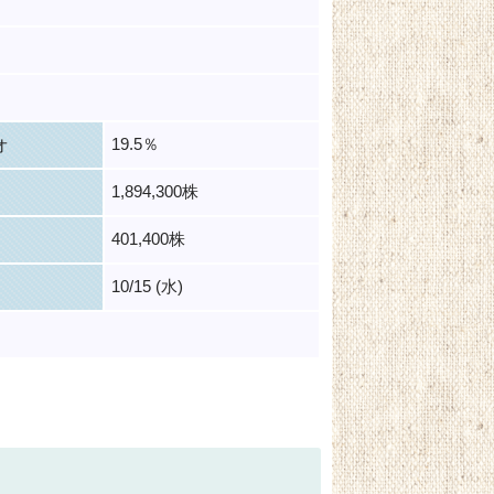
19.5％
オ
1,894,300株
401,400株
10/15 (水)