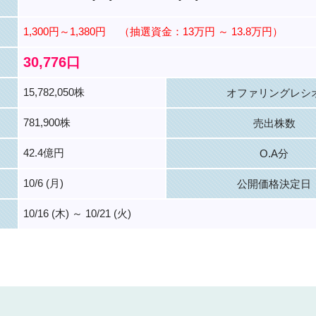
1,300円～1,380円
（抽選資金：13万円 ～ 13.8万円）
30,776口
15,782,050株
オファリングレシ
781,900株
売出株数
42.4億円
O.A分
10/6 (月)
公開価格決定日
10/16 (木) ～ 10/21 (火)
。