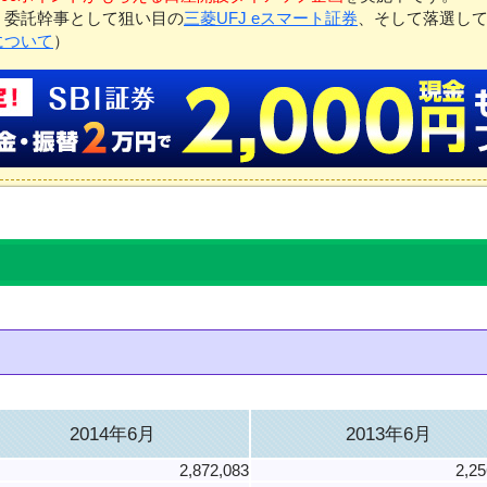
、委託幹事として狙い目の
三菱UFJ eスマート証券
、そして落選し
について
）
2014年6月
2013年6月
2,872,083
2,25