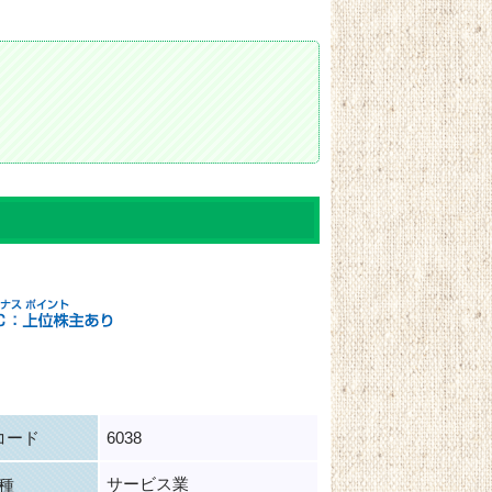
コード
6038
サービス業
種