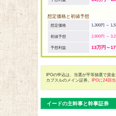
想定価格と初値予想
1,300円 ～ 1,
想定価格
2,800円 ～ 3,
初値予想
13万円～1
予想利益
IPOの申込は、当選が平等抽選で資
カブスルのメイン証券。
IPOに24回
イードの主幹事と幹事証券