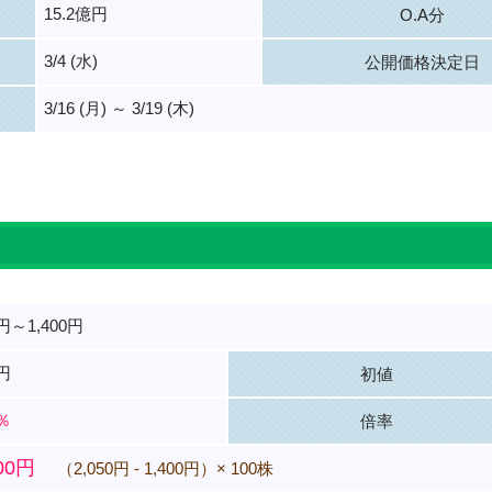
15.2億円
O.A分
3/4 (水)
公開価格決定日
3/16 (月) ～ 3/19 (木)
。
0円～1,400円
0円
初値
3％
倍率
000円
（2,050円 - 1,400円）× 100株