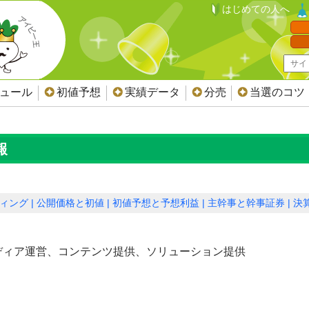
はじめての人へ
ジュール
初値予想
実績データ
分売
当選のコツ
報
ィング
公開価格と初値
初値予想と予想利益
主幹事と幹事証券
決
メディア運営、コンテンツ提供、ソリューション提供