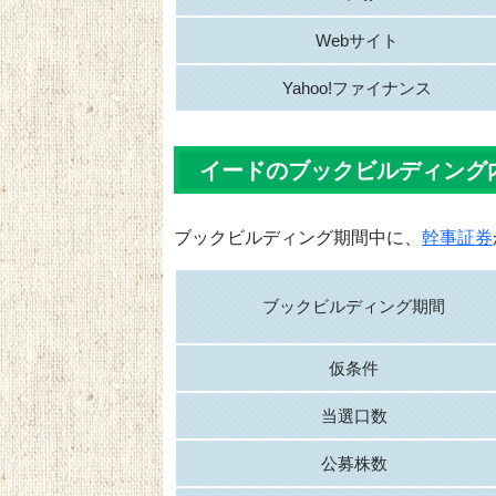
Webサイト
Yahoo!ファイナンス
イードのブックビルディング
ブックビルディング期間中に、
幹事証券
ブックビルディング期間
仮条件
当選口数
公募株数