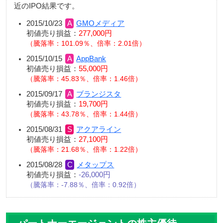
近のIPO結果です。
2015/10/23
GMOメディア
初値売り損益：
277,000円
騰落率：101.09％、倍率：2.01倍
2015/10/15
AppBank
初値売り損益：
55,000円
騰落率：45.83％、倍率：1.46倍
2015/09/17
ブランジスタ
初値売り損益：
19,700円
騰落率：43.78％、倍率：1.44倍
2015/08/31
アクアライン
初値売り損益：
27,100円
騰落率：21.68％、倍率：1.22倍
2015/08/28
メタップス
初値売り損益：
-26,000円
騰落率：-7.88％、倍率：0.92倍