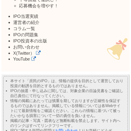
応募機会を増やす！
IPO当選実績
運営者の紹介
コラム一覧
IPOの問題集
IPO投資本の出版
お問い合わせ
X(Twitter）
YouTube
本サイト「庶民のIPO」は、情報の提供を目的として運営しており
投資の勧誘を目的とするものではありません。
IPOの抽選・申し込みに関しては、対象企業の目論見書をご確認し
自己責任にて行なってください。
情報の掲載にあたっては慎重を期しておりますが正確性を保証す
るものではありません。掲載している情報については各Webサイ
トにて最新情報をご確認ください。これらの情報に基づいて被っ
たいかなる損害について一切の責任を負いません。
掲載の記事・写真・図表など無断転載を禁止します。サイト内へ
のリンクはすべてリンクフリーです。
IPOに関する疑問や質問は
お問い合わせ
よりお気軽にどうぞ。