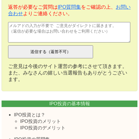
返答が必要なご質問は
IPO質問集
をご確認の上、
お問い
合わせ
よりご連絡ください。
ご意見は今後のサイト運営の参考にさせて頂きます。
また、みなさんの嬉しい当選報告もありがとうござい
ます。
IPO投資の基本情報
IPO投資とは？
IPO投資のメリット
IPO投資のデメリット