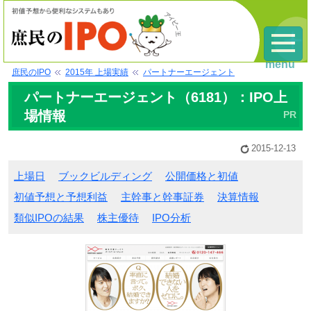
menu
庶民のIPO
2015年 上場実績
パートナーエージェント
パートナーエージェント（6181）：IPO上
場情報
2015-12-13
上場日
ブックビルディング
公開価格と初値
初値予想と予想利益
主幹事と幹事証券
決算情報
類似IPOの結果
株主優待
IPO分析