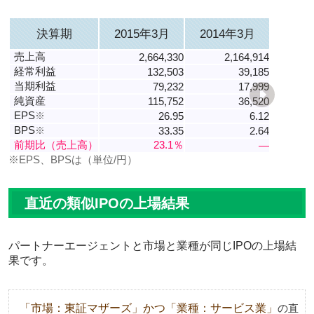
決算期
2015年3月
2014年3月
売上高
2,664,330
2,164,914
経常利益
132,503
39,185
当期利益
79,232
17,999
純資産
115,752
36,520
EPS
※
26.95
6.12
BPS
※
33.35
2.64
前期比（売上高）
23.1％
―
※EPS、BPSは（単位/円）
直近の類似IPOの上場結果
パートナーエージェントと市場と業種が同じIPOの上場結
果です。
「市場：東証マザーズ」かつ「業種：サービス業」
の直