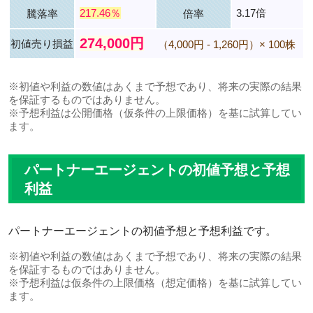
217.46％
3.17倍
騰落率
倍率
274,000円
初値売り損益
（4,000円 - 1,260円）× 100株
※初値や利益の数値はあくまで予想であり、将来の実際の結果
を保証するものではありません。
※予想利益は公開価格（仮条件の上限価格）を基に試算してい
ます。
パートナーエージェントの初値予想と予想
利益
パートナーエージェントの初値予想と予想利益です。
※初値や利益の数値はあくまで予想であり、将来の実際の結果
を保証するものではありません。
※予想利益は仮条件の上限価格（想定価格）を基に試算してい
ます。