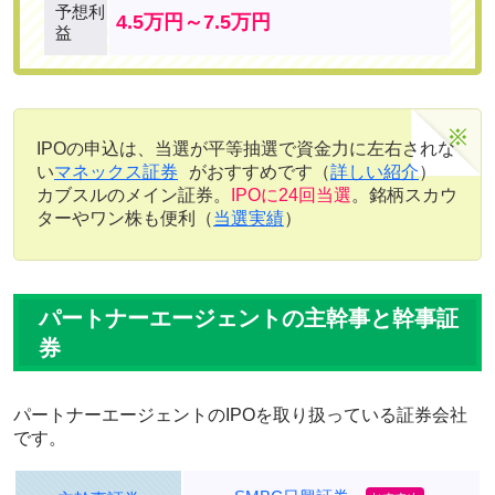
予想利
4.5万円～7.5万円
益
IPOの申込は、当選が平等抽選で資金力に左右されな
い
マネックス証券
がおすすめです（
詳しい紹介
）
カブスルのメイン証券。
IPOに24回当選
。銘柄スカウ
ターやワン株も便利（
当選実績
）
パートナーエージェントの主幹事と幹事証
券
パートナーエージェントのIPOを取り扱っている証券会社
です。