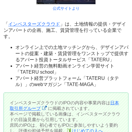
公式サイトより
「
インベスターズクラウド
」は、土地情報の提供・デザイ
ンアパートの企画、施工、賃貸管理を行っている企業で
す。
オンライン上での土地マッチングから、デザインアパ
ートの提案・建築・賃貸管理をワンストップで提供す
るアパート投資トータルサービス「TATERU」
アパート経営の無料動画オンライン学習サイト
「TATERU school」
アパート経営プラットフォーム「TATERU（タテ
ル）」のwebマガジン「TATE-MAGA」
インベスターズクラウドのIPOの内容や事業内容は
日本
取引所グループ
に掲載されています。
本ページで掲載している画像は、インベスターズクラウ
ドの目論見書から引用しています。
庶民のIPOは、初心者でもIPOに参加しやすいよう要約
し、評価や初値予想を掲載。
はじめての人へ