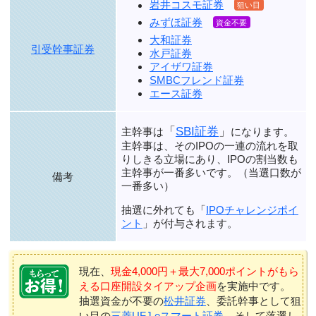
岩井コスモ証券
みずほ証券
大和証券
引受幹事証券
水戸証券
アイザワ証券
SMBCフレンド証券
エース証券
「
SBI証券
」
主幹事は
になります。
主幹事は、そのIPOの一連の流れを取
りしきる立場にあり、
IPOの割当数も
主幹事が一番多い
です。（
当選口数が
備考
一番多い
）
抽選に外れても「
IPOチャレンジポイ
ント
」が付与されます。
現在、
現金4,000円＋最大7,000ポイントがもら
える口座開設タイアップ企画
を実施中です。
抽選資金が不要の
松井証券
、委託幹事として狙
い目の
三菱UFJ eスマート証券
、そして落選し