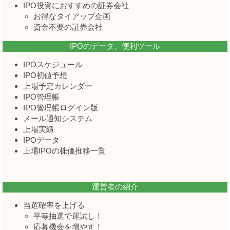
IPO投資におすすめの証券会社
お得なタイアップ企画
資金不要の証券会社
IPOのデータ、便利ツール
IPOスケジュール
IPO初値予想
上場予定カレンダー
IPO管理帳
IPO管理帳ログイン版
メール通知システム
上場実績
IPOデータ
上場IPOの株価推移一覧
運営者の紹介
当選確率を上げる
平等抽選で運試し！
応募機会を増やす！