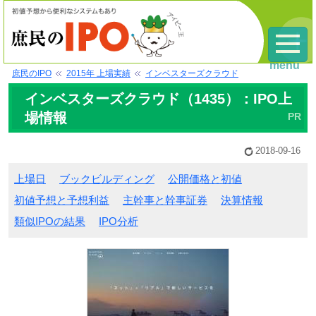
menu
庶民のIPO
2015年 上場実績
インベスターズクラウド
インベスターズクラウド（1435）：IPO上
場情報
2018-09-16
上場日
ブックビルディング
公開価格と初値
初値予想と予想利益
主幹事と幹事証券
決算情報
類似IPOの結果
IPO分析