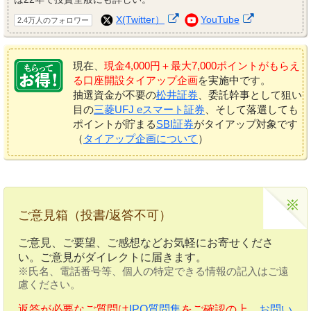
X(Twitter）
YouTube
2.4万人のフォロワー
現在、
現金4,000円＋最大7,000ポイントがもらえ
る口座開設タイアップ企画
を実施中です。
抽選資金が不要の
松井証券
、委託幹事として狙い
目の
三菱UFJ eスマート証券
、そして落選しても
ポイントが貯まる
SBI証券
がタイアップ対象です
（
タイアップ企画について
）
ご意見箱（投書/返答不可）
ご意見、ご要望、ご感想などお気軽にお寄せくださ
い。ご意見がダイレクトに届きます。
※氏名、電話番号等、個人の特定できる情報の記入はご遠
慮ください。
返答が必要なご質問は
IPO質問集
をご確認の上、
お問い