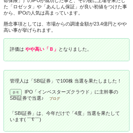
命保険」）のIPOが成功した事と、その後に上場を果たし
た「ロゼッタ」や「あんしん保証」が良い初値をつけた事
から、
IPOの人気
は高まっています。
懸念事項としては、市場からの調達金額が23.4億円とやや
高い事が挙げられます。
評価は
やや高い「Ｂ」
となりました。
管理人は「SBI証券」で
100株 当選
を果たしました！
IPO「インベスターズクラウド」に主幹事の
SBI証券で当選♪
ブログ
「SBI証券」は、今年だけで「4度」当選を果たして
います( ￣∇￣)