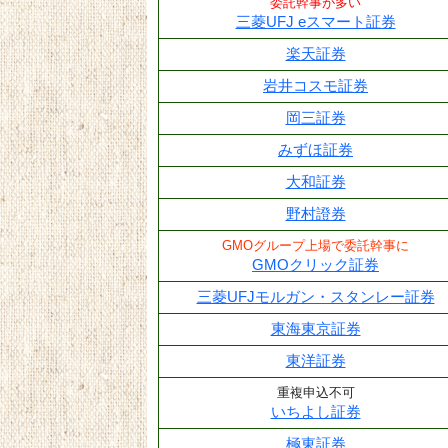
委託幹事が多い
三菱UFJ eスマート証券
楽天証券
岩井コスモ証券
岡三証券
みずほ証券
大和証券
野村證券
GMOグループ上場で委託幹事に
GMOクリック証券
三菱UFJモルガン・スタンレー証券
東海東京証券
東洋証券
重複申込不可
いちよし証券
極東証券