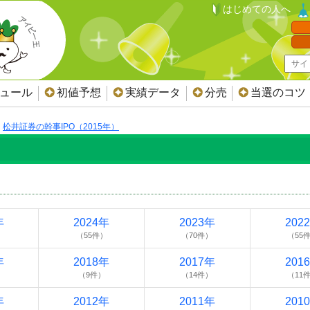
はじめての人へ
ジュール
初値予想
実績データ
分売
当選のコツ
松井証券の幹事IPO（2015年）
）
年
2024年
2023年
202
）
（55件）
（70件）
（55
年
2018年
2017年
201
）
（9件）
（14件）
（11
年
2012年
2011年
201