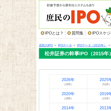
IPOとは？
質問集
IPOスケ
庶民のIPO
IPOデータ
IPOデータ（2015年）
松井証券の幹事IPO（2015年
2026年
2025
（15件）
（51件
2020年
2019
（18件）
（21件
2014年
2013