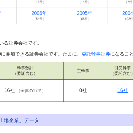
（11件）
（14件）
（7件
年
2006年
2005年
200
）
（54件）
（66件）
（92
いる証券会社です。
POに参加できる証券会社です。たまに、
委託幹事証券
になるこ
幹事数計
引受幹事
主幹事
（委託含む）
（委託含む
16社
0社
16社
（
全体の17％
）
上場企業」データ