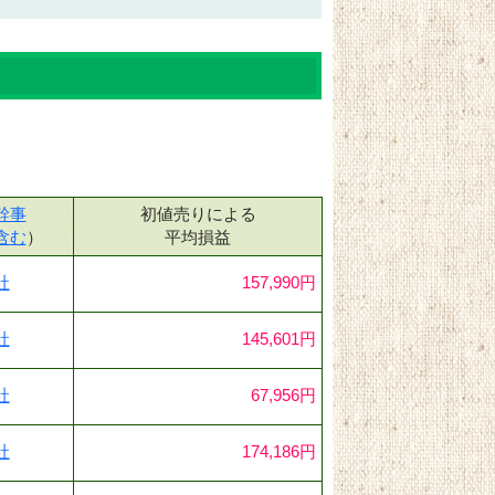
幹事
初値売りによる
含む
）
平均損益
社
157,990円
社
145,601円
社
67,956円
社
174,186円