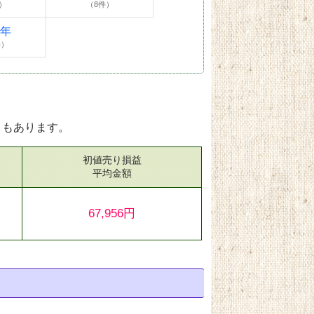
）
（8件）
4年
件）
ともあります。
初値売り損益
）
平均金額
67,956円