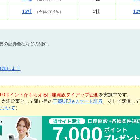
13社
0社
13
（
全体の14％
）
不要の証券会社などの紹介。
参加しよう
7,000ポイントがもらえる口座開設タイアップ企画
を実施中です。
、委託幹事として狙い目の
三菱UFJ eスマート証券
、そして落選し
について
）