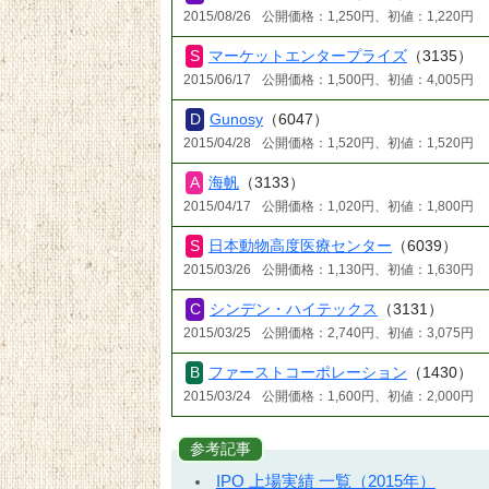
2015/08/26
公開価格：1,250円、初値：1,220円
マーケットエンタープライズ
（3135）
2015/06/17
公開価格：1,500円、初値：4,005円
Gunosy
（6047）
2015/04/28
公開価格：1,520円、初値：1,520円
海帆
（3133）
2015/04/17
公開価格：1,020円、初値：1,800円
日本動物高度医療センター
（6039）
2015/03/26
公開価格：1,130円、初値：1,630円
シンデン・ハイテックス
（3131）
2015/03/25
公開価格：2,740円、初値：3,075円
ファーストコーポレーション
（1430）
2015/03/24
公開価格：1,600円、初値：2,000円
参考記事
IPO 上場実績 一覧（2015年）