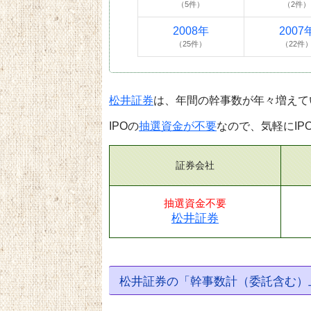
（5件）
（2件）
2008年
2007
（25件）
（22件
松井証券
は、年間の幹事数が年々増えて
IPOの
抽選資金が不要
なので、気軽にI
証券会社
抽選資金不要
松井証券
松井証券の「幹事数計（委託含む）