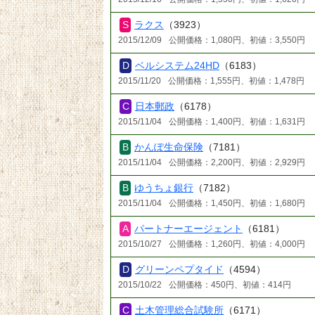
ラクス
（3923）
2015/12/09
公開価格：1,080円、初値：3,550円
ベルシステム24HD
（6183）
2015/11/20
公開価格：1,555円、初値：1,478円
日本郵政
（6178）
2015/11/04
公開価格：1,400円、初値：1,631円
かんぽ生命保険
（7181）
2015/11/04
公開価格：2,200円、初値：2,929円
ゆうちょ銀行
（7182）
2015/11/04
公開価格：1,450円、初値：1,680円
パートナーエージェント
（6181）
2015/10/27
公開価格：1,260円、初値：4,000円
グリーンペプタイド
（4594）
2015/10/22
公開価格：450円、初値：414円
土木管理総合試験所
（6171）