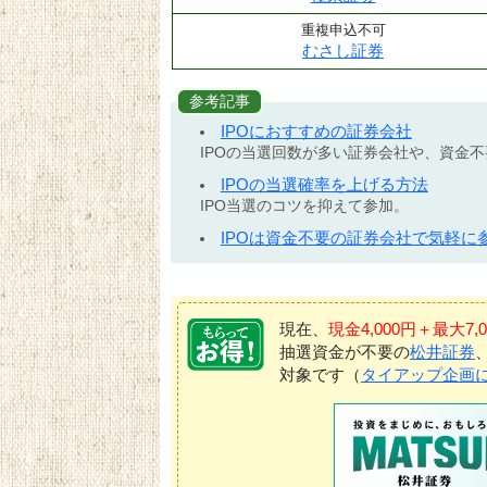
重複申込不可
むさし証券
参考記事
IPOにおすすめの証券会社
IPOの当選回数が多い証券会社や、資金
IPOの当選確率を上げる方法
IPO当選のコツを抑えて参加。
IPOは資金不要の証券会社で気軽に
現在、
現金4,000円＋最大
抽選資金が不要の
松井証券
対象です（
タイアップ企画