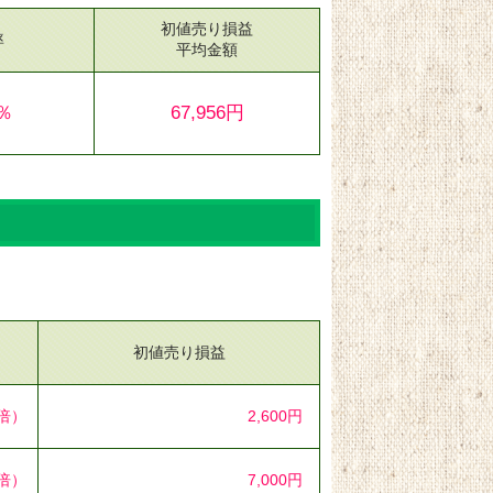
初値売り損益
率
平均金額
5％
67,956円
初値売り損益
2倍）
2,600円
5倍）
7,000円