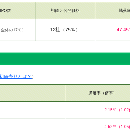
IPO数
初値 > 公開価格
騰落
12社
（75％）
47.4
（
全体の17％
）
）
初値売りとは？
）
騰落率（倍率）
2.15％
（1.0
4.52％
（1.0