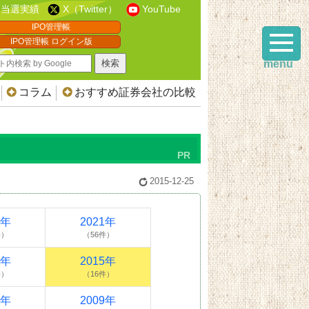
当選実績
X（Twitter）
YouTube
IPO管理帳
IPO管理帳 ログイン版
menu
コラム
おすすめ証券会社の比較
2015-12-25
2年
2021年
件）
（56件）
6年
2015年
件）
（16件）
0年
2009年