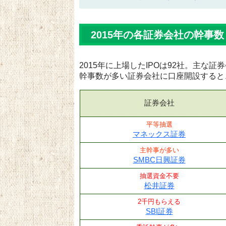
2015年の各証券会社の幹事数
2015年に上場したIPOは92社。主な
幹事数が多い証券会社に口座開設すると
証券会社
平等抽選
マネックス証券
主幹事が多い
SMBC日興証券
抽選資金不要
松井証券
2千円もらえる
SBI証券