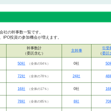
証券会社の幹事数一覧です。
、IPO投資の参加機会が増えます。
幹事数計
引受
主幹事
（委託含む）
（
委託
50社
0社
50
（
全体の54％
）
72社
24社
48
（
全体の78％
）
16社
0社
16
（
全体の17％
）
78社
8社
70
（
全体の85％
）