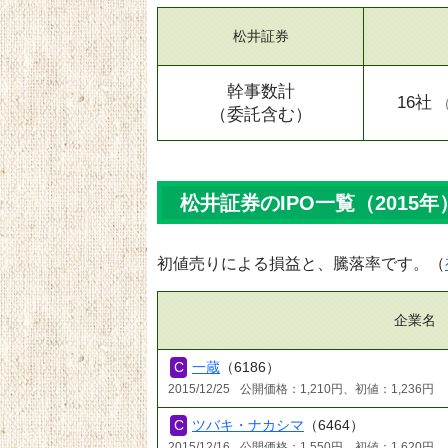
松井証券
幹事数計
16社
（委託含む）
松井証券のIPO一覧（2015年
初値売りによる損益と、騰落率です。（
企業名
一蔵
（6186）
2015/12/25
公開価格：1,210円、初値：1,236円
ツバキ・ナカシマ
（6464）
2015/12/16
公開価格：1,550円、初値：1,620円